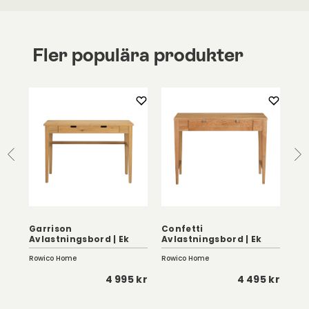
Fler populära produkter
Garrison
Confetti
Ku
Avlastningsbord | Ek
Avlastningsbord | Ek
Na
Rowico Home
Rowico Home
Troe
 kr
4 995 kr
4 495 kr