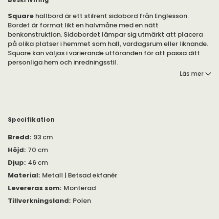
Square
hallbord är ett stilrent sidobord från Englesson.
Bordet är format likt en halvmåne med en nätt
benkonstruktion. Sidobordet lämpar sig utmärkt att placera
på olika platser i hemmet som hall, vardagsrum eller liknande.
Square kan väljas i varierande utföranden för att passa ditt
personliga hem och inredningsstil.
Läs mer
Hallbordet Square är tillverkad med en benställning av
pulverlackad plattjärn. Skivan är tillverkade av betsad ekfanér
med extra skyddslack på toppskivor.
I samma serie
finns även bland annat soffbord, hylla,
Specifikation
avlastningsbord och matbord.
Bredd
:
93 cm
Höjd
:
70 cm
Djup
:
46 cm
Material
:
Metall | Betsad ekfanér
Levereras som
:
Monterad
Tillverkningsland
:
Polen