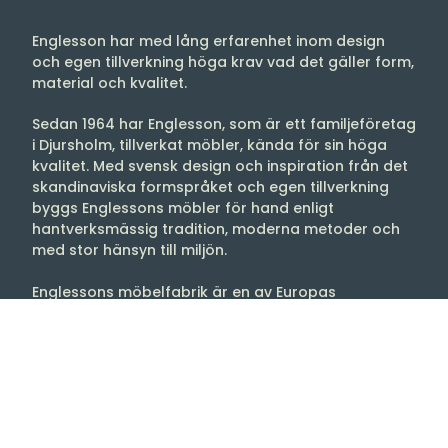
Englesson har med lång erfarenhet inom design
och egen tillverkning höga krav vad det gäller form,
material och kvalitet.
Sedan 1964 har Englesson, som är ett familjeföretag
i Djursholm, tillverkat möbler, kända för sin höga
kvalitet. Med svensk design och inspiration från det
skandinaviska formspråket och egen tillverkning
byggs Englessons möbler för hand enligt
hantverksmässig tradition, moderna metoder och
med stor hänsyn till miljön.
Englessons möbelfabrik är en av Europas
modernaste med lokaler på 14 000 m2
(Kvalitetscertifierad enligt ISO-9001 och utnämnt till
Gazellföretag flera år). Englesson erbjuder möbler
för hela hem och inredningar för offentlig miljö.