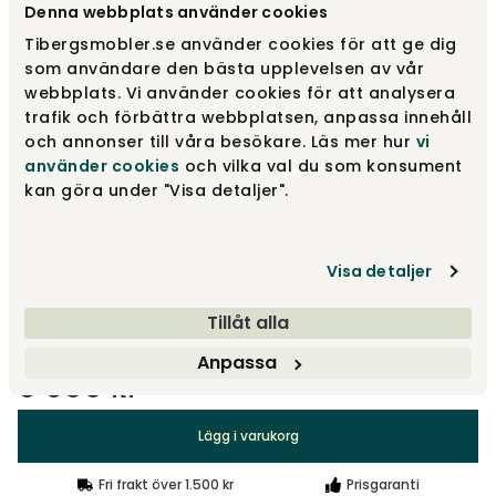
Denna webbplats använder cookies
Tibergsmobler.se använder cookies för att ge dig
Silvergrå | Svart ek
som användare den bästa upplevelsen av vår
8 900 kr
webbplats. Vi använder cookies för att analysera
trafik och förbättra webbplatsen, anpassa innehåll
och annonser till våra besökare. Läs mer hur
vi
Silvergrå | Burned walnut
8 900 kr
använder cookies
och vilka val du som konsument
kan göra under "Visa detaljer".
Svart | Burned walnut
8 900 kr
Visa detaljer
Visa fler +1
Tillåt alla
Anpassa
8 900 kr
Lägg i varukorg
Fri frakt över 1.500 kr
Prisgaranti