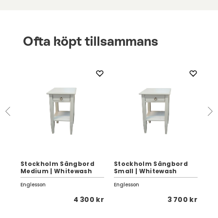
Ofta köpt tillsammans
l
Stockholm Sängbord
Stockholm Sängbord
St
Medium | Whitewash
Small | Whitewash
La
Englesson
Englesson
Eng
 kr
4 300 kr
3 700 kr