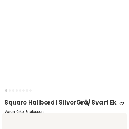
Square Hallbord | SilverGrå/ Svart Ek
Varumärke
:
Englesson
Välj utförande
Silvergrå | Svart ek