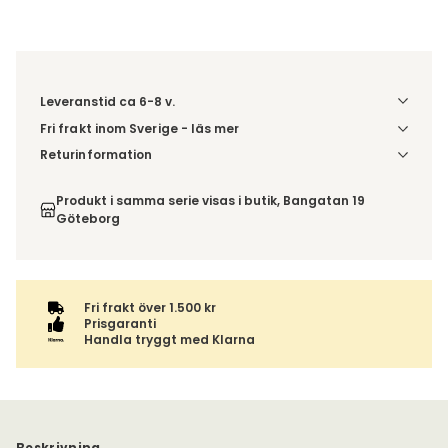
Leveranstid ca 6-8 v.
Fri frakt inom Sverige - läs mer
Denna vara skickas till ett ombud. Du väljer själv i kassan
Returinformation
vilket DHL eller PostNord ombud du önskar få din leverans
Du beställer produkten efter dina val och omfattas därför
till. Du blir aviserad när din order finns att hämta. Beställs
inte av ångerrätten.
Produkt i samma serie visas i butik, Bangatan 19
varan ihop med andra produkter skickas hela ordern
Göteborg
tillsammans med samma fraktalternativ.
Fri frakt över 1.500 kr
Prisgaranti
Handla tryggt med Klarna
Beskrivning