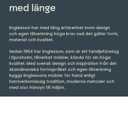
med länge
Englesson har med lång erfarenhet inom design
och egen tillverkning höga krav vad det gäller form,
material och kvalitet.
Sedan 1964 har Englesson, som är ett familjeföretag
i Djursholm, tillverkat möbler, kända för sin höga
kvalitet. Med svensk design och inspiration från det
skandinaviska formspråket och egen tillverkning
byggs Englessons möbler för hand enligt
hantverksmässig tradition, moderna metoder och
med stor hänsyn till miljön.
Englessons möbelfabrik är en av Europas
modernaste med lokaler på 14 000 m2
(Kvalitetscertifierad enligt ISO-9001 och utnämnt till
Gazellföretag flera år). Englesson erbjuder möbler
för hela hem och inredningar för offentlig miljö.