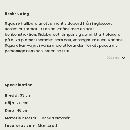
Beskrivning
Square
hallbord är ett stilrent sidobord från Englesson.
Bordet är format likt en halvmåne med en nätt
benkonstruktion. Sidobordet lämpar sig utmärkt att placera
på olika platser i hemmet som hall, vardagsrum eller liknande.
Square kan väljas i varierande utföranden för att passa ditt
personliga hem och inredningsstil.
Läs mer
Hallbordet Square är tillverkad med en benställning av
pulverlackad plattjärn. Skivan är tillverkade av betsad ekfanér
med extra skyddslack på toppskivor.
I samma serie
finns även bland annat soffbord, hylla,
Specifikation
avlastningsbord och matbord.
Bredd
:
93 cm
Höjd
:
70 cm
Djup
:
46 cm
Material
:
Metall | Betsad ekfanér
Levereras som
:
Monterad