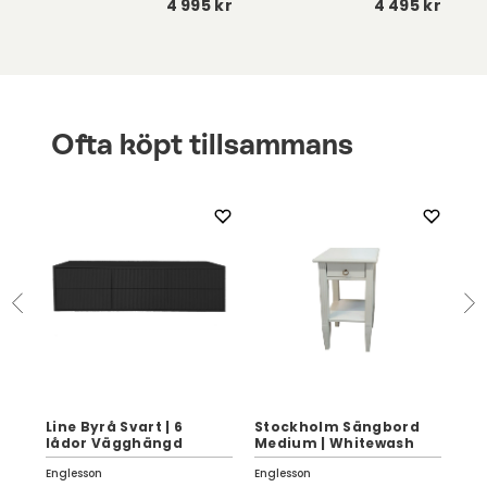
 kr
4 995 kr
4 495 kr
Ofta köpt tillsammans
Li
Line Byrå Svart | 6
Stockholm Sängbord
Wal
lådor Vägghängd
Medium | Whitewash
Dö
Englesson
Englesson
Eng