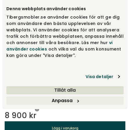
Denna webbplats använder cookies
Välj utförande
Svart | Burned walnut
Tibergsmobler.se använder cookies för att ge dig
som användare den bästa upplevelsen av vår
webbplats. Vi använder cookies för att analysera
Svart | Burned walnut
8 900 kr
trafik och förbättra webbplatsen, anpassa innehåll
och annonser till våra besökare. Läs mer hur
vi
använder cookies
och vilka val du som konsument
kan göra under "Visa detaljer".
Silvergrå | Burned walnut
8 900 kr
Visa detaljer
Svart | Svart ek
8 900 kr
Tillåt alla
Visa fler +1
Anpassa
8 900 kr
Lägg i varukorg