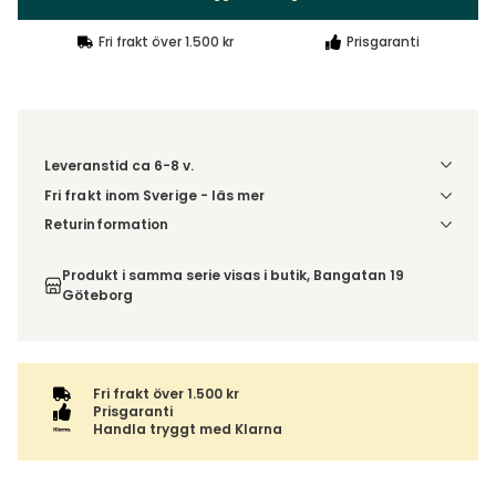
Fri frakt över 1.500 kr
Prisgaranti
Leveranstid ca 6-8 v.
Fri frakt inom Sverige - läs mer
Denna vara skickas till ett ombud. Du väljer själv i kassan
Returinformation
vilket DHL eller PostNord ombud du önskar få din leverans
Du beställer produkten efter dina val och omfattas därför
till. Du blir aviserad när din order finns att hämta. Beställs
inte av ångerrätten.
Produkt i samma serie visas i butik, Bangatan 19
varan ihop med andra produkter skickas hela ordern
Göteborg
tillsammans med samma fraktalternativ.
Fri frakt över 1.500 kr
Prisgaranti
Handla tryggt med Klarna