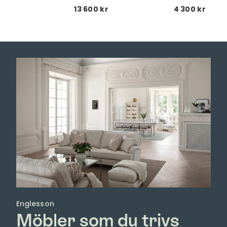
0 kr
13 600 kr
4 300 kr
Englesson
Möbler som du trivs