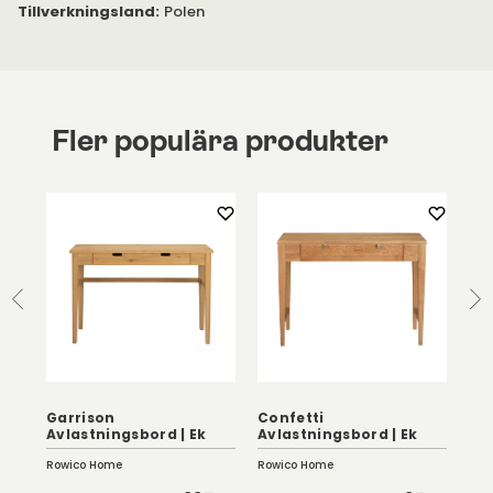
Tillverkningsland
:
Polen
Fler populära produkter
Garrison
Confetti
Ku
y
Avlastningsbord | Ek
Avlastningsbord | Ek
Na
Rowico Home
Rowico Home
Troe