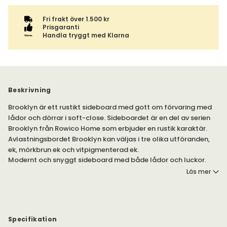
Fri frakt över 1.500 kr
Prisgaranti
Handla tryggt med Klarna
Beskrivning
Brooklyn är ett rustikt sideboard med gott om förvaring med
lådor och dörrar i soft-close. Sideboardet är en del av serien
Brooklyn från Rowico Home som erbjuder en rustik karaktär.
Avlastningsbordet Brooklyn kan väljas i tre olika utföranden,
ek, mörkbrun ek och vitpigmenterad ek.
Modernt och snyggt sideboard med både lådor och luckor.
Tillverkad i helmassiv och fingerskarvad ek med soft-close på
Läs mer
lådor och dörrar.
Kombinera ditt sideboard
med de övriga möblerna i serien
Brooklyn. Hittas under egna produkter här på hemsidan.
Specifikation