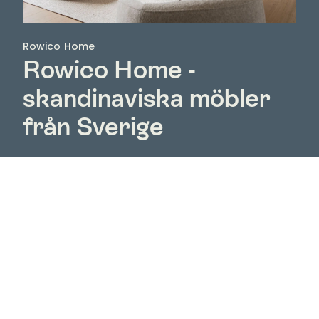
Rowico Home
Rowico Home -
skandinaviska möbler
från Sverige
Upptäck Rowico Home hos Nordic Room – ett
svenskt möbelvarumärke med skandinavisk design,
naturliga material och möbler skapade för ett hem
att leva i. Hos oss hittar du hela Rowico Homes
sortiment med bland annat matbord, stolar, soffor,
fåtöljer, soffbord, förvaringsmöbler och möbler för
sovrummet.
Rowico Home kombinerar funktion, komfort och ett
tidlöst formspråk som gör möblerna enkla att