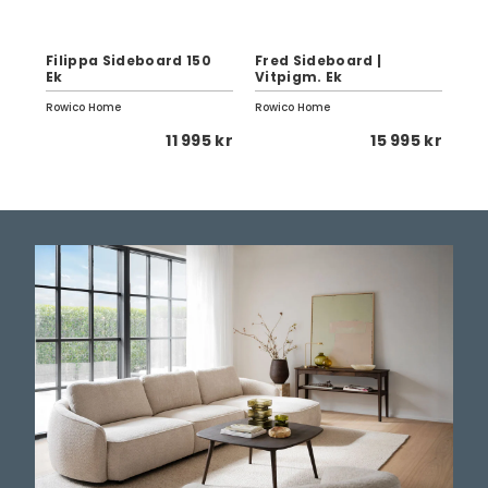
Filippa Sideboard 150
Fred Sideboard |
Me
Ek
Vitpigm. Ek
H50
Rowico Home
Rowico Home
Row
 kr
11 995 kr
15 995 kr