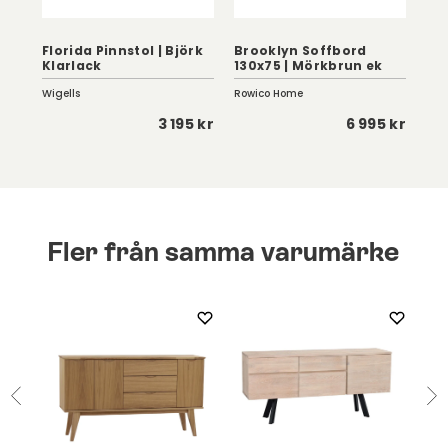
Florida Pinnstol | Björk
Brooklyn Soffbord
Hö
Klarlack
130x75 | Mörkbrun ek
Vi
Wigells
Rowico Home
Mav
 kr
3 195 kr
6 995 kr
Fler från samma varumärke