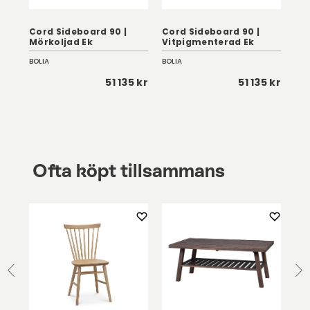
0
Cord Sideboard 90 |
Cord Sideboard 90 |
Cor
Mörkoljad Ek
Vitpigmenterad Ek
Vi
BOLIA
BOLIA
BOL
 kr
51 135 kr
51 135 kr
Ofta köpt tillsammans