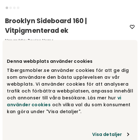
Brooklyn Sideboard 160 |
Vitpigmenterad ek
Varumärke
:
Rowico Home
Välj färg
Vitpigmenterad ek
Denna webbplats använder cookies
Tibergsmobler.se använder cookies för att ge dig
som användare den bästa upplevelsen av vår
Vitpigmenterad ek
15 995 kr
webbplats. Vi använder cookies för att analysera
trafik och förbättra webbplatsen, anpassa innehåll
och annonser till våra besökare. Läs mer hur
vi
Mörkbrun ek
använder cookies
och vilka val du som konsument
15 995 kr
kan göra under "Visa detaljer".
Ek
15 995 kr
Visa detaljer