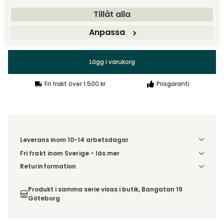
Tillåt alla
Anpassa
15 995 kr
Lägg i varukorg
Fri frakt över 1.500 kr
Prisgaranti
Leverans inom 10-14 arbetsdagar
Fri frakt inom Sverige - läs mer
Denna vara skickas till din port/tomtgräns. Innan leverans
Returinformation
blir du aviserad om vilken tidpunkt leveransen beräknas.
Du har 14 dagars ångerrätt från den dag du tog emot din
Beställs varan ihop med andra produkter skickas hela
order, enligt
distansavtalslagen.
Produkt i samma serie visas i butik, Bangatan 19
ordern tillsammans.
Göteborg