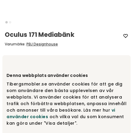
Oculus 171 Mediabänk
Varumärke
:
PBJ Designhouse
Välj modell
Oculus 171
Denna webbplats använder cookies
Oculus 171
fr.
10 095 kr
Tibergsmobler.se använder cookies för att ge dig
som användare den bästa upplevelsen av vår
webbplats. Vi använder cookies för att analysera
trafik och förbättra webbplatsen, anpassa innehåll
Oculus 121
fr.
6 595 kr
och annonser till våra besökare. Läs mer hur
vi
använder cookies
och vilka val du som konsument
kan göra under "Visa detaljer".
Oculus 173
fr.
11 295 kr