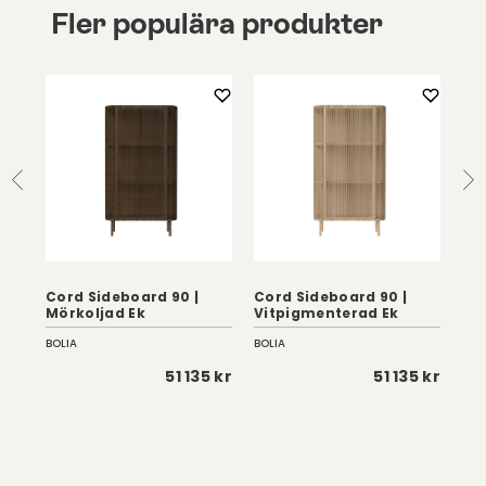
Fler populära produkter
Cord Sideboard 90 |
Cord Sideboard 90 |
Cor
Mörkoljad Ek
Vitpigmenterad Ek
Vi
BOLIA
BOLIA
BOL
5 kr
51 135 kr
51 135 kr