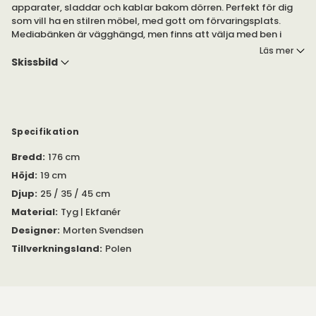
apparater, sladdar och kablar bakom dörren. Perfekt för dig
som vill ha en stilren möbel, med gott om förvaringsplats.
Mediabänken är vägghängd, men finns att välja med ben i
olika material.
Läs mer
Skissbild
Serien Oculus från PBJ Designhouse är designad av Morten
Svendsen. Serien Oculus består av mediabänkar, i olika
modeller. Du hittar de olika modellerna under egna produkter.
Mediabänken är tillverkad av fanér i ek. Dörren är tillverkad av
Specifikation
filt, som gör att ljud från högtalare kan komma ut samt att
signaler från fjärrkontroller kan ta sig in. Du öppnar dörren
Bredd
:
176 cm
genom att röra den lätt. Det finns en öppning för kablar på
Höjd
:
19 cm
baksidan av bänken, som är möjlig att ta av vid önskemål.
Djup
:
25 / 35 / 45 cm
Mediabänken är vägghängd, med tillhörande väggfäste. Du
Material
:
Tyg | Ekfanér
kan välja till ben i olika material, under tillval. Observera att
Designer
:
Morten Svendsen
dessa säljs separat.
Tillverkningsland
:
Polen