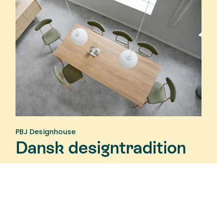
PBJ Designhouse
Dansk designtradition
PBJ Designhouse blev grundat av Per Buhl
Jørgensen, 1986. Sedan dess har ambitionen varit
att tillverka möbler med design, hantverk och
kvalitet i fokus. Samma år började PBJ exportera