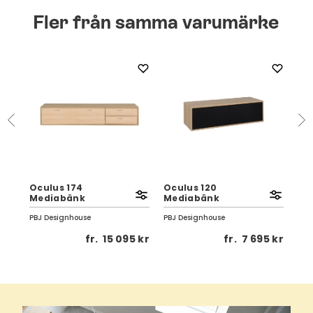
Fler från samma varumärke
Oculus 174
Oculus 120
Oc
Mediabänk
Mediabänk
Me
PBJ Designhouse
PBJ Designhouse
PBJ
 kr
fr.
15 095 kr
fr.
7 695 kr