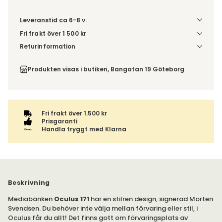
Leveranstid ca 6-8 v.
Fri frakt över 1 500 kr
Välj utförande via 'Gör dina val' för fraktinformation på din
Returinformation
kombination.
Du beställer produkten efter dina val och omfattas därför
inte av ångerrätten.
Produkten visas i butiken, Bangatan 19 Göteborg
Fri frakt över 1.500 kr
Prisgaranti
Handla tryggt med Klarna
Beskrivning
Mediabänken
Oculus 171
har en stilren design, signerad Morten
Svendsen. Du behöver inte välja mellan förvaring eller stil, i
Oculus får du allt! Det finns gott om förvaringsplats av