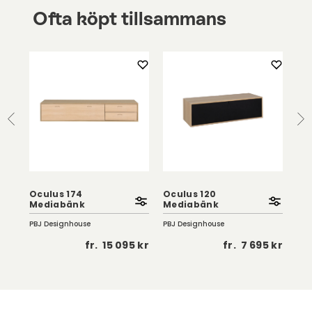
Ofta köpt tillsammans
Oculus 174
Oculus 120
Ku
Mediabänk
Mediabänk
15
PBJ Designhouse
PBJ Designhouse
Gaz
 kr
fr.
15 095 kr
fr.
7 695 kr