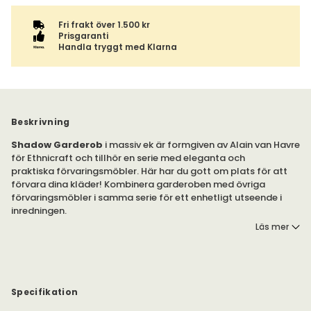
Fri frakt över 1.500 kr
Prisgaranti
Handla tryggt med Klarna
Beskrivning
Shadow Garderob
i massiv ek är formgiven av Alain van Havre
för Ethnicraft och tillhör en serie med eleganta och
praktiska förvaringsmöbler. Här har du gott om plats för att
förvara dina kläder! Kombinera garderoben med övriga
förvaringsmöbler i samma serie för ett enhetligt utseende i
inredningen.
Läs mer
Garderoben erbjuder gott om utrymme för dina kläder, med
tre dörrar och två lådor. Garderoben är tillverkad av massiv
hårdvaxoljad ek.
Observera! Garderoben har en vikt på 158 kilogram. Vi
Specifikation
rekommenderar därför att du väljer till inbärning som tillval i