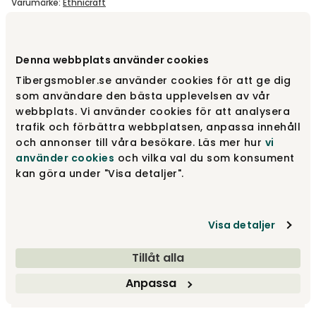
Varumärke
:
Ethnicraft
Denna webbplats använder cookies
45 765 kr
Tibergsmobler.se använder cookies för att ge dig
som användare den bästa upplevelsen av vår
Lägg i varukorg
webbplats. Vi använder cookies för att analysera
trafik och förbättra webbplatsen, anpassa innehåll
Fri frakt över 1.500 kr
Prisgaranti
och annonser till våra besökare. Läs mer hur
vi
använder cookies
och vilka val du som konsument
kan göra under "Visa detaljer".
Leveranstid ca 4-6 v.
Visa detaljer
Fri frakt inom Sverige - läs mer
Denna vara skickas till din port/tomtgräns. Innan leverans
Returinformation
Tillåt alla
blir du aviserad om vilken tidpunkt leveransen beräknas.
Du beställer produkten efter dina val och omfattas därför
Beställs varan ihop med andra produkter skickas hela
inte av ångerrätten.
Visas endast online
Anpassa
ordern tillsammans.