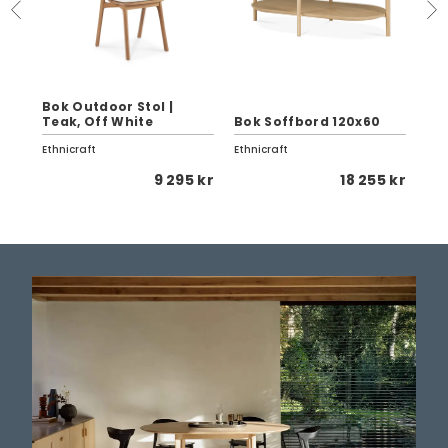
Bok Outdoor Stol |
N2 
Teak, Off White
Bok Soffbord 120x60
Ek
Ethnicraft
Ethnicraft
Ethn
8 kr
9 295 kr
18 255 kr