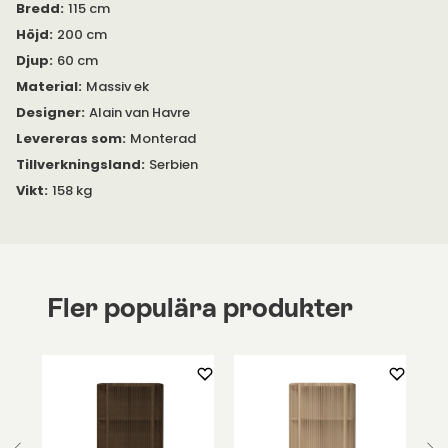
Bredd
:
115 cm
kassan.
Höjd
:
200 cm
Djup
:
60 cm
Material
:
Massiv ek
Designer
:
Alain van Havre
Levereras som
:
Monterad
Tillverkningsland
:
Serbien
Vikt
:
158 kg
Fler populära produkter