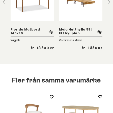
Florida Matbord
Meja Hatthylla 59 |
Sol
140x90
Ett hyllplan
Sv
Wigells
Oscarssons Möbel
Birg
 kr
fr.
13 800 kr
fr.
1 880 kr
Fler från samma varumärke