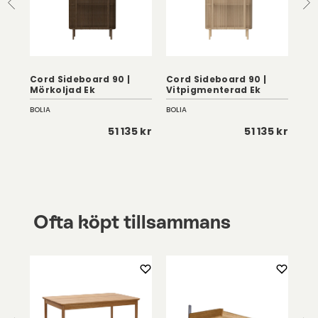
Cord Sideboard 90 |
Cord Sideboard 90 |
Cor
Mörkoljad Ek
Vitpigmenterad Ek
Vi
BOLIA
BOLIA
BOL
 kr
51 135 kr
51 135 kr
Ofta köpt tillsammans