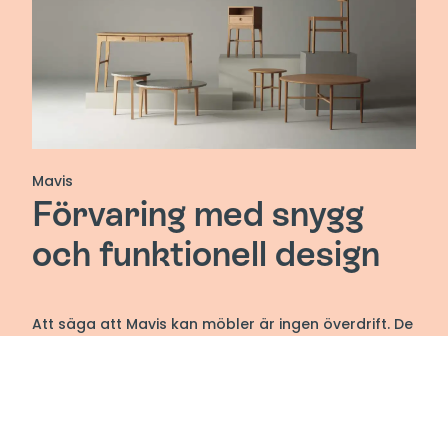
Mavis
Förvaring med snygg
och funktionell design
Att säga att Mavis kan möbler är ingen överdrift. De
vet av erfarenhet vad god kvalitet är. Detaljer,
funktioner och hållbarhet. Alla delar som gör en bra
möbel helt enkelt. Mavis tillverkar sedan nästan 100
år sängar och förvaringsmöbler med snygg och
funktionell design.