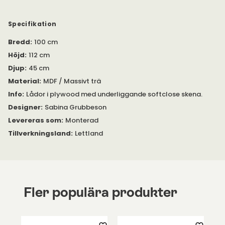
Välj mellan vitlack eller blandade fanér - Ask, Valnöt, Körsbär
och Lönn. Toppskiva i våtslipad betong finns som tillval.
Specifikation
Bredd
:
100 cm
Höjd
:
112 cm
Djup
:
45 cm
Material
:
MDF / Massivt trä
Info
:
Lådor i plywood med underliggande softclose skena.
Designer
:
Sabina Grubbeson
Levereras som
:
Monterad
Tillverkningsland
:
Lettland
Fler populära produkter