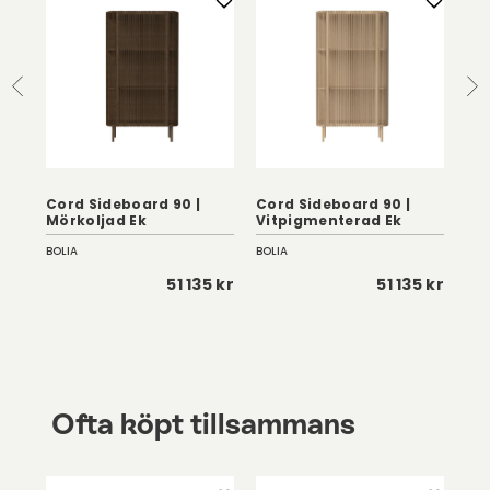
Cord Sideboard 90 |
Cord Sideboard 90 |
Cor
Mörkoljad Ek
Vitpigmenterad Ek
Vi
BOLIA
BOLIA
BOL
 kr
51 135 kr
51 135 kr
Ofta köpt tillsammans