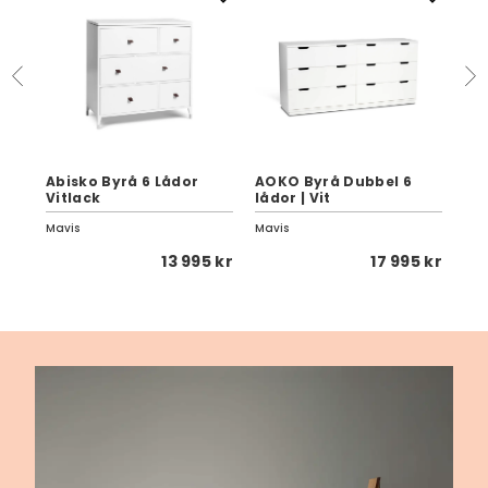
ar
Abisko Byrå 6 Lådor
AOKO Byrå Dubbel 6
AO
Vitlack
lådor | Vit
| B
Mavis
Mavis
Mav
5 kr
13 995 kr
17 995 kr