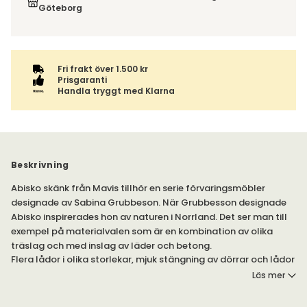
ordern tillsammans.
Göteborg
Fri frakt över 1.500 kr
Prisgaranti
Handla tryggt med Klarna
Beskrivning
Abisko skänk från Mavis tillhör en serie förvaringsmöbler
designade av Sabina Grubbeson. När Grubbesson designade
Abisko inspirerades hon av naturen i Norrland. Det ser man till
exempel på materialvalen som är en kombination av olika
träslag och med inslag av läder och betong.
Flera lådor i olika storlekar, mjuk stängning av dörrar och lådor
s.k. soft close gör Abisko till en väldigt "tyst" produkt. Sköna
Läs mer
handtag på varje låda/dörr i garvat älgskinn.