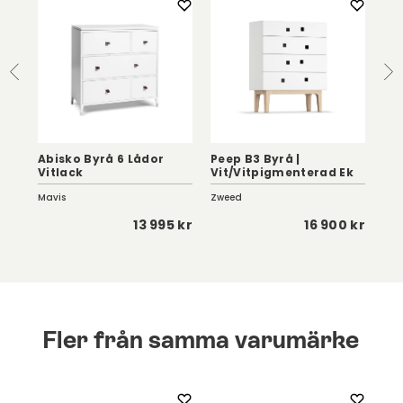
Abisko Byrå 6 Lådor
Peep B3 Byrå |
St
k
Vitlack
Vit/Vitpigmenterad Ek
arb
Mavis
Zweed
Str
 kr
13 995 kr
16 900 kr
Fler från samma varumärke