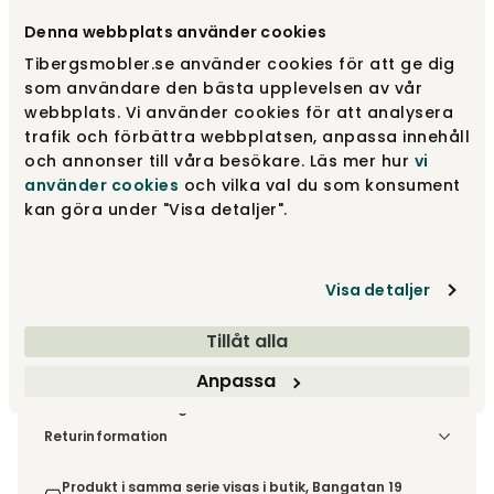
Denna webbplats använder cookies
Tillbehör
Tibergsmobler.se använder cookies för att ge dig
Rekommenderade tillval
som användare den bästa upplevelsen av vår
webbplats. Vi använder cookies för att analysera
trafik och förbättra webbplatsen, anpassa innehåll
18 995 kr
och annonser till våra besökare. Läs mer hur
vi
använder cookies
och vilka val du som konsument
Lägg i varukorg
kan göra under "Visa detaljer".
Fri frakt över 1.500 kr
Prisgaranti
Visa detaljer
Tillåt alla
Anpassa
Leveranstid ca 3-4 v.
Fri frakt inom Sverige - läs mer
Denna vara skickas till din port/tomtgräns. Innan leverans
Returinformation
blir du aviserad om vilken tidpunkt leveransen beräknas.
Du beställer produkten efter dina val och omfattas därför
Beställs varan ihop med andra produkter skickas hela
inte av ångerrätten.
Produkt i samma serie visas i butik, Bangatan 19