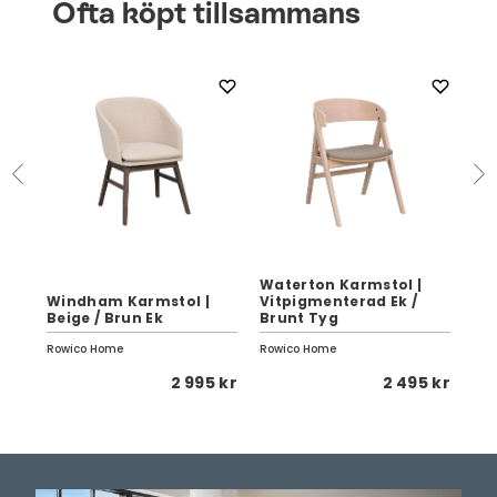
Ofta köpt tillsammans
Waterton Karmstol |
Windham Karmstol |
Vitpigmenterad Ek /
Pai
Beige / Brun Ek
Brunt Tyg
Tyg
Rowico Home
Rowico Home
Row
 kr
2 995 kr
2 495 kr