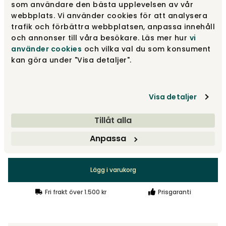
som användare den bästa upplevelsen av vår
Ek
15 995 kr
webbplats. Vi använder cookies för att analysera
trafik och förbättra webbplatsen, anpassa innehåll
och annonser till våra besökare. Läs mer hur
vi
använder cookies
och vilka val du som konsument
Vitpigmenterad ek
15 995 kr
kan göra under "Visa detaljer".
Mörkbrun ek
15 995 kr
Visa detaljer
Tillåt alla
Anpassa
15 995 kr
Lägg i varukorg
Fri frakt över 1.500 kr
Prisgaranti