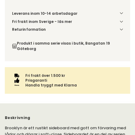
Leverans inom 10-14 arbetsdagar
Fri frakt inom Sverige - läs mer
Denna vara skickas till din port/tomtgräns. Innan leverans
Returinformation
blir du aviserad om vilken tidpunkt leveransen beräknas.
Du har 14 dagars ångerrätt från den dag du tog emot din
Beställs varan ihop med andra produkter skickas hela
order, enligt
distansavtalslagen.
Produkt i samma serie visas i butik, Bangatan 19
ordern tillsammans.
Göteborg
Fri frakt över 1.500 kr
Prisgaranti
Handla tryggt med Klarna
Beskrivning
Brooklyn är ett rustikt sideboard med gott om förvaring med
lådor och dörrar i soft-close. Sideboardet är en del av serien