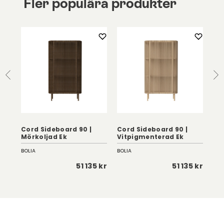
Fler populära produkter
Cord Sideboard 90 |
Cord Sideboard 90 |
Cor
Mörkoljad Ek
Vitpigmenterad Ek
Vi
BOLIA
BOLIA
BOL
 kr
51 135 kr
51 135 kr