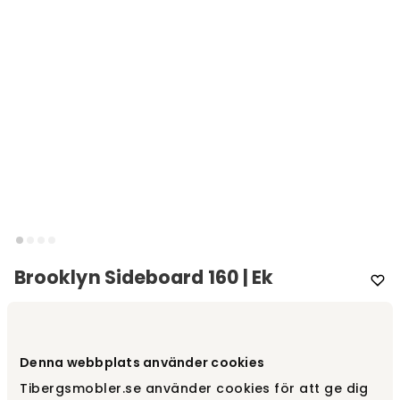
Brooklyn Sideboard 160 | Ek
Varumärke
:
Rowico Home
Välj färg
Ek
Denna webbplats använder cookies
Tibergsmobler.se använder cookies för att ge dig