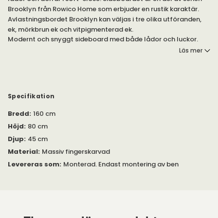
Brooklyn från Rowico Home som erbjuder en rustik karaktär.
Avlastningsbordet Brooklyn kan väljas i tre olika utföranden,
ek, mörkbrun ek och vitpigmenterad ek.
Modernt och snyggt sideboard med både lådor och luckor.
Tillverkad i helmassiv och fingerskarvad ek med soft-close på
Läs mer
lådor och dörrar.
Kombinera ditt sideboard
med de övriga möblerna i serien
Brooklyn. Hittas under egna produkter här på hemsidan.
Specifikation
Bredd
:
160 cm
Höjd
:
80 cm
Djup
:
45 cm
Material
:
Massiv fingerskarvad
Levereras som
:
Monterad. Endast montering av ben