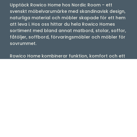
Upptäck Rowico Home hos Nordic Room – ett
svenskt möbelvarumärke med skandinavisk design,
naturliga material och möbler skapade för ett hem
att leva i. Hos oss hittar du hela Rowico Homes
sortiment med bland annat matbord, stolar, soffor,
fåtöljer, soffbord, förvaringsmöbler och möbler för
sovrummet.
Rowico Home kombinerar funktion, komfort och ett
tidlöst formspråk som gör möblerna enkla att
använda i både moderna och klassiska hem.
Välkommen till oss