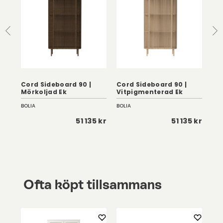
Cord Sideboard 90 |
Cord Sideboard 90 |
Cor
Mörkoljad Ek
Vitpigmenterad Ek
Vi
BOLIA
BOLIA
BOL
 kr
51 135 kr
51 135 kr
Ofta köpt tillsammans