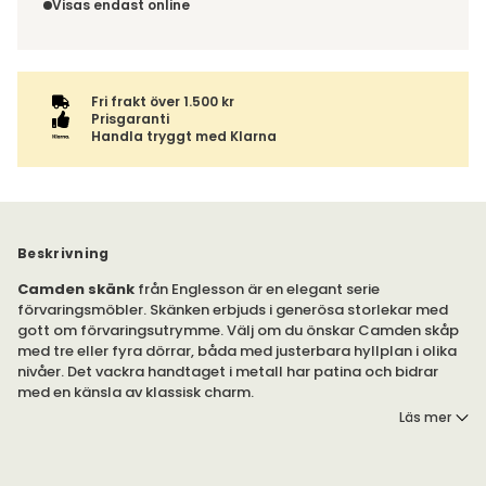
inte av ångerrätten.
Visas endast online
ordern tillsammans.
Fri frakt över 1.500 kr
Prisgaranti
Handla tryggt med Klarna
Beskrivning
Camden skänk
från Englesson är en elegant serie
förvaringsmöbler. Skänken erbjuds i generösa storlekar med
gott om förvaringsutrymme. Välj om du önskar Camden skåp
med tre eller fyra dörrar, båda med justerbara hyllplan i olika
nivåer. Det vackra handtaget i metall har patina och bidrar
med en känsla av klassisk charm.
Läs mer
Camden skänk är tillverkad av MDF med benställning av
massivt trä.