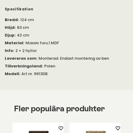
I vitt utförande är skåpet handmålat med två lager
vattenbaserad grundfärg. I svart utförande är skänken
Specifikation
handmålad i svart halvmatt lackfärg.
Bredd
:
124 cm
Maxvikt per hyllplan är 8 kg.
Höjd
:
83 cm
Djup
:
42 cm
Englesson lanserade serien Camden i samband med sitt 60-
Material
:
Massiv furu | MDF
årsjubileum 2024. Serien präglas av noggrannt handmålade
möbler och tillverkad med fokus på hållbarhet och kvalitet.
Info
:
2 + 2 hyllor
Camden erbjuder tidlösa designmöbler för alla hem.
Levereras som
:
Monterad. Endast montering av ben
Tillverkningsland
:
Polen
Modell
:
Art nr. 9913DB
Fler populära produkter