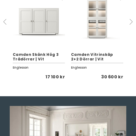
 |
Camden Skänk Hög 3
Camden Vitrinskåp
St
Trädörrar | Vit
2+2 Dörrar | Vit
Vit
Englesson
Englesson
Eng
0 kr
17 100 kr
30 600 kr