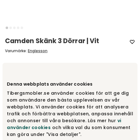
Camden Skänk 3 Dörrar | Vit
Varumärke
:
Englesson
Välj färg
Vit
Denna webbplats använder cookies
Vit
12 700 kr
Tibergsmobler.se använder cookies för att ge dig
som användare den bästa upplevelsen av vår
webbplats. Vi använder cookies för att analysera
trafik och förbättra webbplatsen, anpassa innehåll
Svart
12 700 kr
och annonser till våra besökare. Läs mer hur
vi
använder cookies
och vilka val du som konsument
kan göra under "Visa detaljer".