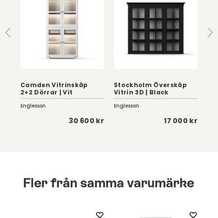
Camden Vitrinskåp
Stockholm Överskåp
Ca
2+2 Dörrar | Vit
Vitrin 3D | Black
Vit
Englesson
Englesson
Eng
 kr
30 600 kr
17 000 kr
Fler från samma varumärke