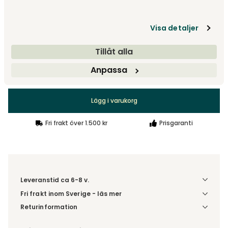
Välj storlek
Visa detaljer
Skänk 3 dörrar | B: 124 cm
Tillåt alla
Anpassa
12 700 kr
Lägg i varukorg
Fri frakt över 1.500 kr
Prisgaranti
Leveranstid ca 6-8 v.
Fri frakt inom Sverige - läs mer
Denna vara skickas till din port/tomtgräns. Innan leverans
Returinformation
blir du aviserad om vilken tidpunkt leveransen beräknas.
Du beställer produkten efter dina val och omfattas därför
Beställs varan ihop med andra produkter skickas hela