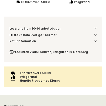
Fri frakt över 1.500 kr
Prisgaranti
Leverans inom 10-14 arbetsdagar
Fri frakt inom Sverige - läs mer
Denna vara skickas till din port/tomtgräns. Innan leverans
Returinformation
blir du aviserad om vilken tidpunkt leveransen beräknas.
Du har 14 dagars ångerrätt från den dag du tog emot din
Beställs varan ihop med andra produkter skickas hela
order, enligt
distansavtalslagen.
Produkten visas i butiken, Bangatan 19 Göteborg
ordern tillsammans.
Fri frakt över 1.500 kr
Prisgaranti
Handla tryggt med Klarna