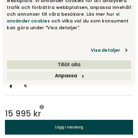
webbplats. Vi använder cookies för att analysera
Fred Sideboard | Vitpigm. Ek
trafik och förbättra webbplatsen, anpassa innehåll
och annonser till våra besökare. Läs mer hur
vi
Varumärke
:
Rowico Home
använder cookies
och vilka val du som konsument
kan göra under "Visa detaljer".
Välj utförande
Vitpigmenterad ek
Visa detaljer
Vitpigmenterad ek
15 995 kr
Tillåt alla
Anpassa
Mörkbrun ek
15 995 kr
15 995 kr
Lägg i varukorg