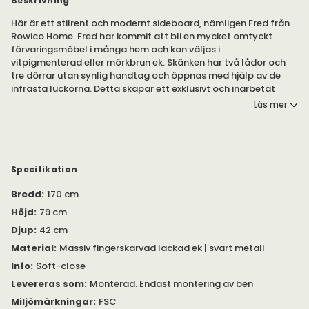
Beskrivning
Här är ett stilrent och modernt sideboard, nämligen Fred från
Rowico Home. Fred har kommit att bli en mycket omtyckt
förvaringsmöbel i många hem och kan väljas i
vitpigmenterad eller mörkbrun ek. Skänken har två lådor och
tre dörrar utan synlig handtag och öppnas med hjälp av de
infrästa luckorna. Detta skapar ett exklusivt och inarbetat
intryck.
Läs mer
Placera Fred sideboard i kök, vardagsrum eller entré för både
praktiskt och vacker förvaring. Skänken passar utmärkt i olika
inredningsstilar och hem.
Specifikation
Fred är tillverkad av massiv fingerskarvad lackad ek med
Bredd
:
170 cm
borstad finish. Benen är lätt vinklade och tillverkade i svart
pulverlackad metall.
Höjd
:
79 cm
Djup
:
42 cm
Skåpet har både lådor och en dörr med soft- close,
mjukstängningsfunktion. Innanför den högra dörren finns ett
Material
:
Massiv fingerskarvad lackad ek | svart metall
flyttbart hyllplan.
Info
:
Soft-close
Levereras som
:
Monterad. Endast montering av ben
Max 10 kg/ hyllplan.
Miljömärkningar
:
FSC