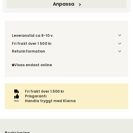
Fri frakt över 1.500 kr
Prisgaranti
Anpassa
Leveranstid ca 8-10 v.
Fri frakt över 1 500 kr
Välj utförande via 'Gör dina val' för fraktinformation på din
Returinformation
kombination.
Du beställer produkten efter dina val och omfattas därför
inte av ångerrätten.
Visas endast online
Fri frakt över 1.500 kr
Prisgaranti
Handla tryggt med Klarna
Beskrivning