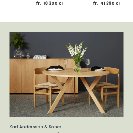
 kr
fr.
18 300 kr
fr.
41 390 kr
Karl Andersson & Söner