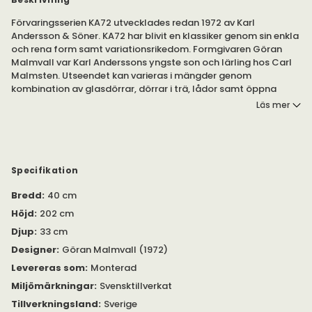
Förvaringsserien KA72 utvecklades redan 1972 av Karl
Andersson & Söner. KA72 har blivit en klassiker genom sin enkla
och rena form samt variationsrikedom. Formgivaren Göran
Malmvall var Karl Anderssons yngste son och lärling hos Carl
Malmsten. Utseendet kan varieras i mängder genom
kombination av glasdörrar, dörrar i trä, lådor samt öppna
hyllplan.
Läs mer
Skåpen är tillverkade av trälamell med fanér av ask, björk, bok,
ek, körsbär eller lackad i standardfärger. Träet är lackat med
matt klarlack med glans 18 och lack är i glans 35. Beslagen är
förnicklade eller i mässing.
Specifikation
Bredd
:
40 cm
KA72 passar perfekt i vardagsrum, konferensrum, kök,
bibliotek, som monterskåp, som sidobord, TV-bänk och
Höjd
:
202 cm
utställningsskåp.
Djup
:
33 cm
Som rekommenderat tillval finns påbyggnadshyllplan, lås och
Designer
:
Göran Malmvall (1972)
LED-belysning för skåpen med glasdörrar. Till skåpet
Levereras som
:
Monterad
medföljer sockel.
Miljömärkningar
:
Svensktillverkat
Se bifogad PDF under 'Specifikation' för med information.
Tillverkningsland
:
Sverige