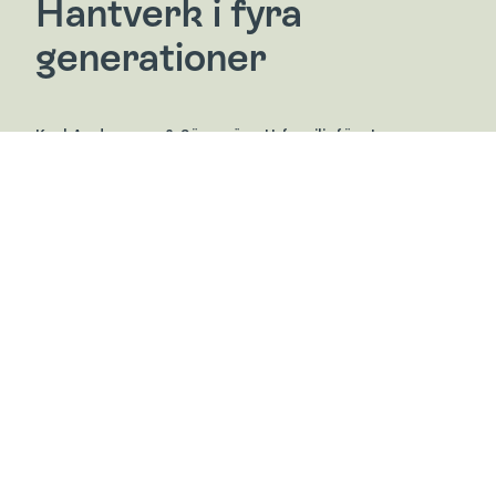
Hantverk i fyra
generationer
Karl Andersson & Söner är ett familjeföretag
från Huskvarna som i fyra generationer har
utvecklat och tillverkat kvalitetsmöbler i massivt
trä. Karaktärsrika möbler som passar lika bra i
offentliga rum som i personliga hem. Hos Karl
Andersson finner du dels klassiska möbelserier som
tillverkats i decennier, dels nydesignade möbler
med varierande formspråk. Gemensamt för dem är
att de är svenska klassiker av högsta kvalitet som
håller för generationers slit och påverkan.