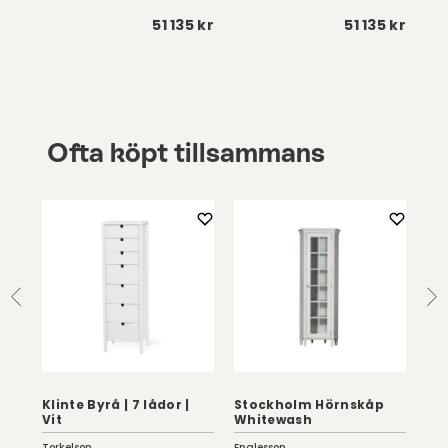
 kr
51 135 kr
51 135 kr
Ofta köpt tillsammans
K
Eva
|
Klinte Byrå | 7 lådor |
Stockholm Hörnskåp
Li
Vit
Whitewash
Bru
Torkelson
Englesson