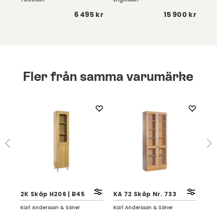
 kr
6 495 kr
15 900 kr
Fler från samma varumärke
2K Skåp H206 | B45
KA 72 Skåp Nr. 733
2K
Karl Andersson & Söner
Karl Andersson & Söner
Kar