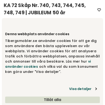
KA 72 Skåp Nr. 740, 743, 744, 745,
748, 749 | JUBILEUM 50 år
Varumärke
:
Karl Andersson & Söner
Denna webbplats använder cookies
Designa själv
Tibergsmobler.se använder cookies för att ge dig
som användare den bästa upplevelsen av vår
Gör dina val
webbplats. Vi använder cookies för att analysera
trafik och förbättra webbplatsen, anpassa innehåll
Rekommenderade tillval
och annonser till våra besökare. Läs mer hur
vi
använder cookies
och vilka val du som konsument
Rekommenderade tillval
kan göra under "Visa detaljer".
fr.
19 280 kr
Visa detaljer
Gör dina val
Tillåt alla