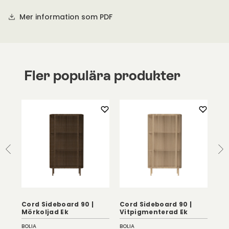
Mer information som PDF
Fler populära produkter
Cord Sideboard 90 |
Cord Sideboard 90 |
Cor
Mörkoljad Ek
Vitpigmenterad Ek
Vi
BOLIA
BOLIA
BOL