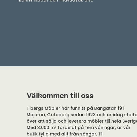
känns inboat och i huvudsak ditt.
Välkommen till oss
Tibergs Möbler har funnits på Bangatan 19 i
Majorna, Göteborg sedan 1923 och är idag stolt
över att sälja och leverera möbler till hela Sverig
Med 3.000 m² fördelat på fem våningar, är vår
butik fylld med alltifrån sängar, till