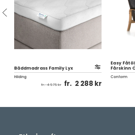
Easy Fåtölj
Bäddmadrass Family Lyx
Fårskinn 
Hilding
Conform
kr
fr.
2 288 kr
fr.
4 575 kr