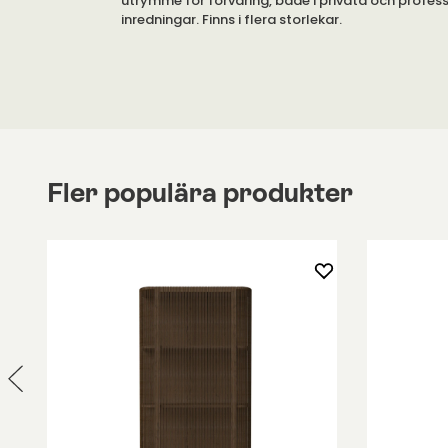
utrymme för förvaring, både i privata och profess
inredningar. Finns i flera storlekar.
Pillar har en enkel design, där detaljerna är i fok
tryck-och-öppna-beslag har detaljer som är s
hantverksskicklighet. Samtidigt tillför träpanelen s
enkla designen.
Sideboardet är tillverkat av brunbetsad massiv te
ytbehandling.
Fler populära produkter