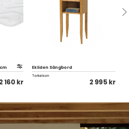
 cm
Ekliden Sängbord
T
Torkelson
Va
2 160 kr
2 995 kr