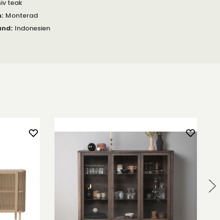
iv teak
m
:
Monterad
and
:
Indonesien