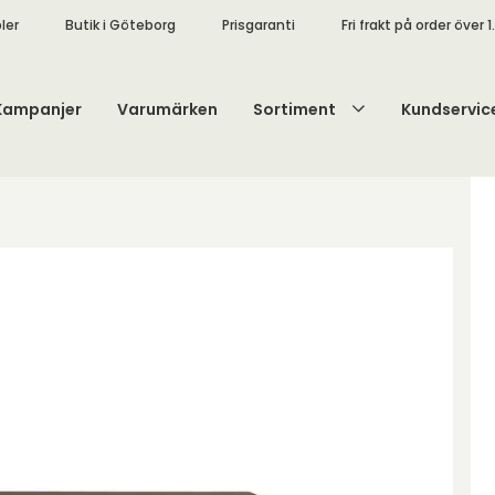
ler
Butik i Göteborg
Prisgaranti
Fri frakt på order över 1
Kampanjer
Varumärken
Sortiment
Kundservic