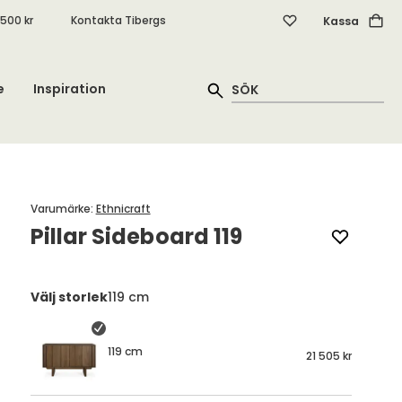
.500 kr
Kontakta Tibergs
Kassa
e
Inspiration
Varumärke
:
Ethnicraft
Pillar Sideboard 119
Välj storlek
119 cm
119 cm
21 505 kr