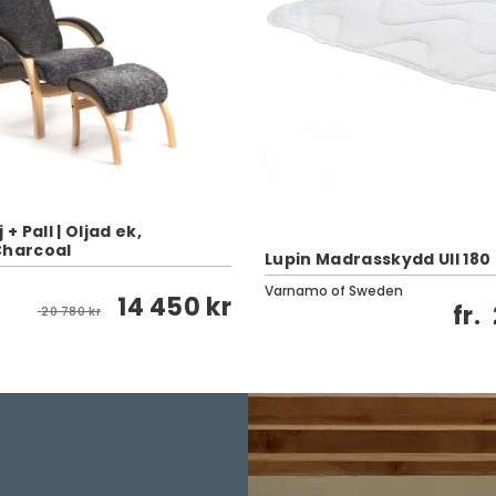
 + Pall | Oljad ek,
Charcoal
Lupin Madrasskydd Ull 180
Varnamo of Sweden
14 450 kr
fr.
20 780 kr