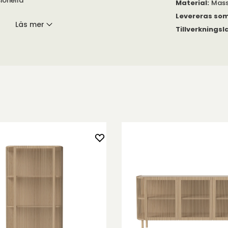
ionella
Material
:
Mass
Levereras so
Läs mer
Tillverkningsl
us. Dörrarna med
kapade med hög
truktur till den
ak i lackad