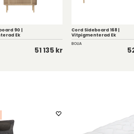
board 90 |
Cord Sideboard 168 |
terad Ek
Vitpigmenterad Ek
BOLIA
51 135 kr
5