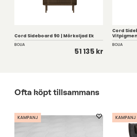
Cord Side
Cord Sideboard 90 | Mörkoljad Ek
Vitpigmen
BOLIA
BOLIA
kr
51 135 kr
Ofta köpt tillsammans
KAMPANJ
KAMPANJ