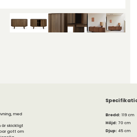
Specifikati
ivning, med
Bredd
:
119 cm
Höjd
:
70 cm
är skickligt
Djup
:
45 cm
par gott om