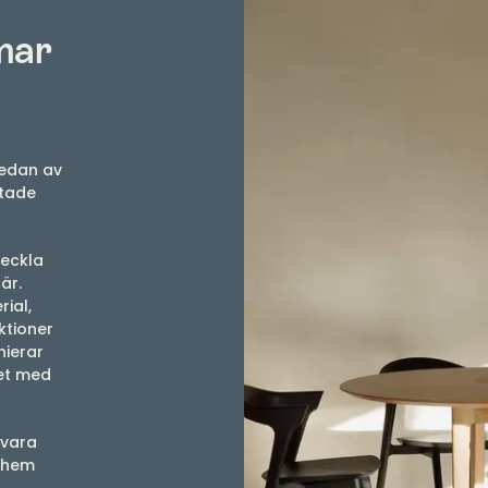
mar
sedan av
ttade
veckla
är.
ial,
ktioner
nierar
det med
 vara
t hem