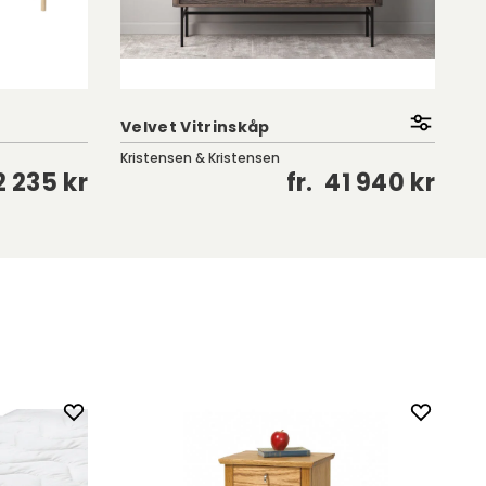
Velvet Vitrinskåp
Co
Kristensen & Kristensen
Kar
2 235 kr
fr.
41 940 kr