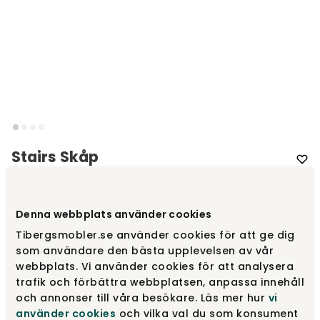
Stairs Skåp
Varumärke
:
Ethnicraft
Denna webbplats använder cookies
Tibergsmobler.se använder cookies för att ge dig
44 429 kr
som användare den bästa upplevelsen av vår
webbplats. Vi använder cookies för att analysera
Lägg i varukorg
trafik och förbättra webbplatsen, anpassa innehåll
och annonser till våra besökare. Läs mer hur
vi
Fri frakt över 1.500 kr
Prisgaranti
använder cookies
och vilka val du som konsument