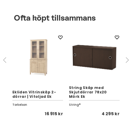
Ofta köpt tillsammans
String Skåp med
Ekliden Vitrinskåp 2-
Skjutdörrar 78x20
Aer
dörrar | Vitoljad Ek
Mörk Ek
Vi
Torkelson
String®
PBJ
 kr
16 915 kr
4 295 kr