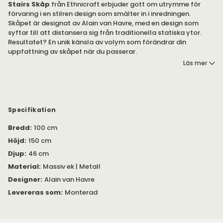
Stairs Skåp
från Ethnicraft erbjuder gott om utrymme för
förvaring i en stilren design som smälter in i inredningen.
Skåpet är designat av Alain van Havre, med en design som
syftar till att distansera sig från traditionella statiska ytor.
Resultatet? En unik känsla av volym som förändrar din
uppfattning av skåpet när du passerar.
Läs mer
Stairs är, med en stilren design som smälter in i inredningen.
Skåpet passar perfekt för förvaring i vardagsrummet,
sovrummet eller matsalen. Stairs skapar gott om utrymme för
förvaring allt du vill gömma undan. Skåpet har två dörrar med
tryck-och-öppna, som döljer flera flyttbara hyllplan.
Specifikation
Bredd
:
100 cm
Skåpet är tillverkat av massiv ek i brunbetsad, lackad
ytbehandling. Benen är tillverkade av pulverlackerad metall.
Höjd
:
150 cm
Djup
:
46 cm
Material
:
Massiv ek | Metall
Designer
:
Alain van Havre
Levereras som
:
Monterad