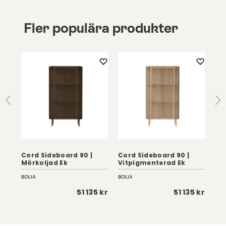
Fler populära produkter
Cord Sideboard 90 |
Cord Sideboard 90 |
Cor
Mörkoljad Ek
Vitpigmenterad Ek
Vi
BOLIA
BOLIA
BOL
 kr
51 135 kr
51 135 kr