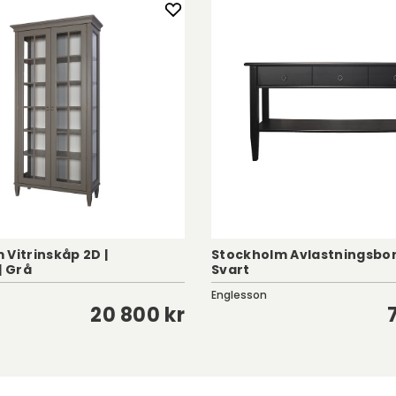
 Vitrinskåp 2D |
Stockholm Avlastningsbor
| Grå
Svart
Englesson
20 800 kr