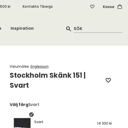
.500 kr
Kontakta Tibergs
Kassa
e
Inspiration
Varumärke
:
Englesson
Stockholm Skänk 151 |
Svart
Välj färg
Svart
Svart
14 300 kr