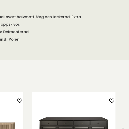
 i svart halvmatt färg och lackerad. Extra
toppskivor.
m
:
Delmonterad
and
:
Polen