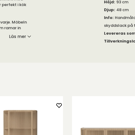
Höjd
:
93 cm
 perfekt i kök
Djup
:
48 cm
Info
:
Handmålad
 varje. Möbeln
skyddslack på 
om ramar in
Levereras so
Läs mer
Tillverkningsl