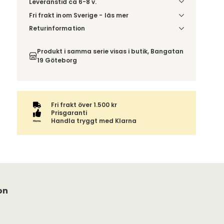
Leveranstid ca 6-8 v.
Fri frakt inom Sverige - läs mer
Denna vara skickas till din port/tomtgräns. Innan
Returinformation
leverans blir du aviserad om vilken tidpunkt
Du beställer produkten efter dina val och
leveransen beräknas. Beställs varan ihop med
omfattas därför inte av ångerrätten.
Produkt i samma serie visas i butik, Bangatan
andra produkter skickas hela ordern tillsammans.
19 Göteborg
Fri frakt över 1.500 kr
Prisgaranti
Handla tryggt med Klarna
on