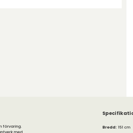
Specifikati
 förvaring.
Bredd
:
151 cm
hantverk med