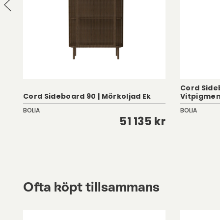
Cord Side
Cord Sideboard 90 | Mörkoljad Ek
Vitpigmen
BOLIA
BOLIA
kr
51 135 kr
Ofta köpt tillsammans