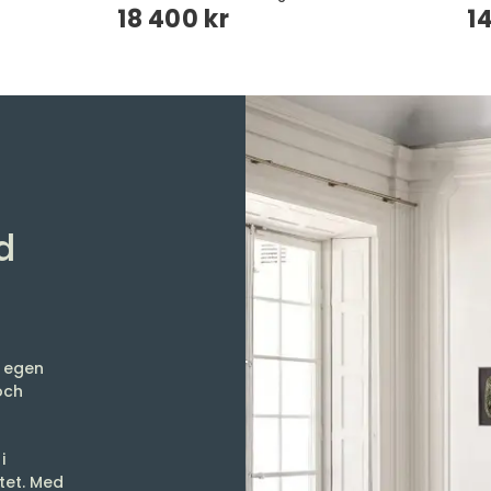
18 400 kr
1
d
h egen
och
i
itet. Med