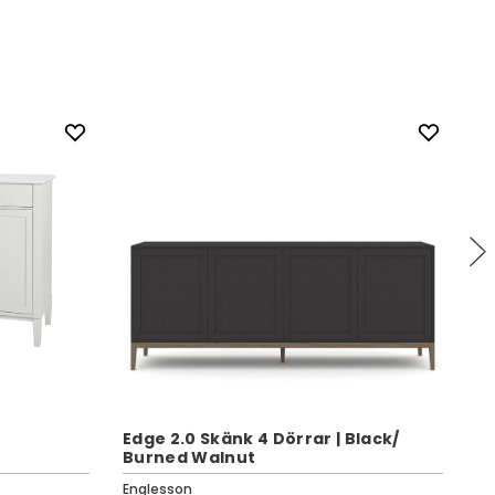
Edge 2.0 Skänk 4 Dörrar | Black/
C
Burned Walnut
Vi
Englesson
En