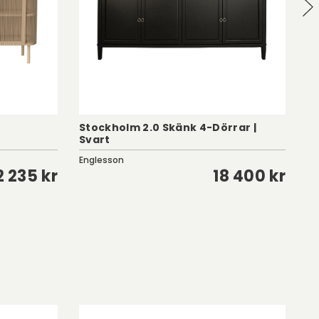
Stockholm 2.0 Skänk 4-Dörrar |
St
Svart
W
Englesson
En
2 235 kr
18 400 kr