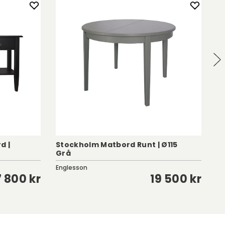
d |
Stockholm Matbord Runt | Ø115
St
Grå
Gl
Englesson
En
7 800 kr
19 500 kr