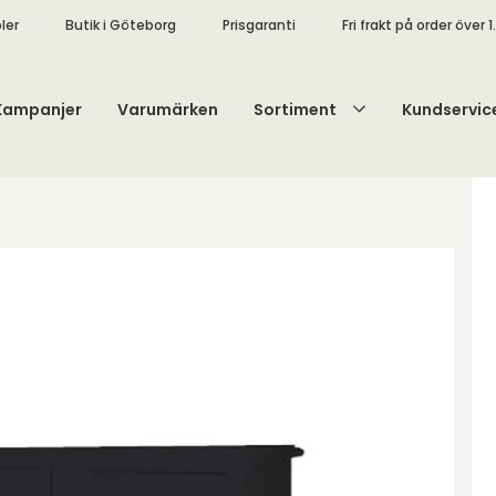
ler
Butik i Göteborg
Prisgaranti
Fri frakt på order över 1
Kampanjer
Varumärken
Sortiment
Kundservic