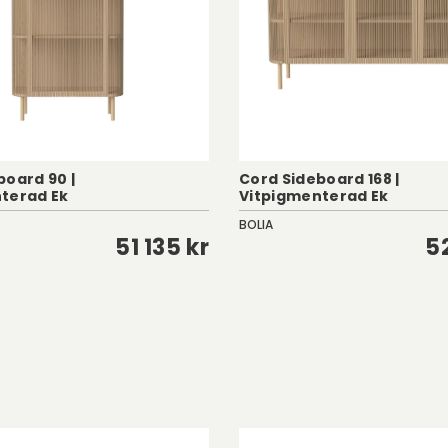
board 90 |
Cord Sideboard 168 |
terad Ek
Vitpigmenterad Ek
BOLIA
51 135 kr
5