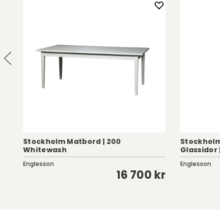
Stockholm Matbord | 200
Stockholm
Whitewash
Glassidor 
Englesson
Englesson
kr
16 700 kr