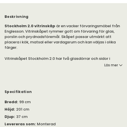
Beskrivning
Stockholm 2.0 vitrinskåp
är en vacker förvaringsmöbel från
Englesson. Vitrinskåpet rymmer gott om förvaring för glas,
porslin och prydnadsföremål. Skåpet passar utmärkt att
placera i kök, matsal eller vardagsrum och kan väljas i olika
färger.
Vitrinskåpet Stockholm 2.0 har två glasdörrar och sidor i
glas. Skåpet har fem hyllplan.
Läs mer
Stockholm 2.0 är en ny och nättare modell av Englessons
klassiska möbelserie Stockholm. Serien består av ett
traditionellt hantverk med nya detaljer i form av smalare ben
med två spårningar istället för tre, dörrar med mindre
Specifikation
markerade speglar och tunnare bordsskiva.
Bredd
:
99 cm
Max vikt/ hylla 5 kg.
Höjd
:
201 cm
Djup
:
37 cm
Levereras som
:
Monterad
Tillverkningsland
:
Polen