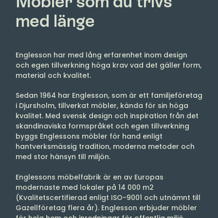
med länge
Englesson har med lång erfarenhet inom design
och egen tillverkning höga krav vad det gäller form,
material och kvalitet.
Sedan 1964 har Englesson, som är ett familjeföretag
i Djursholm, tillverkat möbler, kända för sin höga
kvalitet. Med svensk design och inspiration från det
skandinaviska formspråket och egen tillverkning
byggs Englessons möbler för hand enligt
hantverksmässig tradition, moderna metoder och
med stor hänsyn till miljön.
Englessons möbelfabrik är en av Europas
modernaste med lokaler på 14 000 m2
(Kvalitetscertifierad enligt ISO-9001 och utnämnt till
Gazellföretag flera år). Englesson erbjuder möbler
för hela hem och inredningar för offentlig miljö.