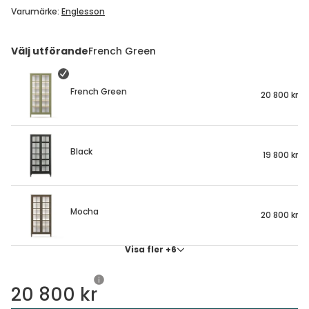
Denna webbplats använder cookies
Välj utförande
French Green
Tibergsmobler.se använder cookies för att ge dig
som användare den bästa upplevelsen av vår
webbplats. Vi använder cookies för att analysera
French Green
20 800 kr
trafik och förbättra webbplatsen, anpassa innehåll
och annonser till våra besökare. Läs mer hur
vi
använder cookies
och vilka val du som konsument
kan göra under "Visa detaljer".
Black
19 800 kr
Visa detaljer
Mocha
20 800 kr
Tillåt alla
Visa fler +6
Anpassa
20 800 kr
Lägg i varukorg