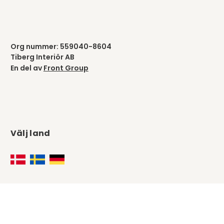
Org nummer: 559040-8604
Tiberg Interiör AB
En del av
Front Group
Välj land
Följ oss