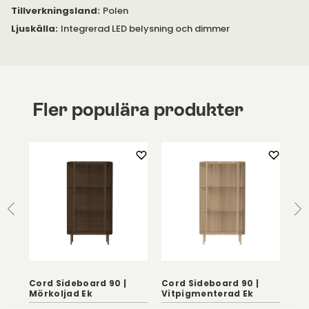
Ljuskälla
:
Integrerad LED belysning och dimmer
Fler populära produkter
20
Cord Sideboard 90 |
Cord Sideboard 90 |
Cor
Mörkoljad Ek
Vitpigmenterad Ek
Vi
BOLIA
BOLIA
BOL