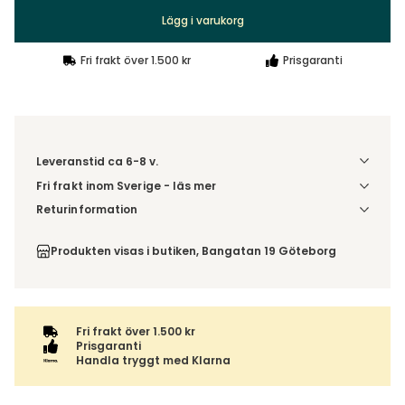
Fri frakt över 1.500 kr
Prisgaranti
Leveranstid ca 6-8 v.
Fri frakt inom Sverige - läs mer
Denna vara skickas till din port/tomtgräns. Innan leverans
Returinformation
blir du aviserad om vilken tidpunkt leveransen beräknas.
Du beställer produkten efter dina val och omfattas därför
Beställs varan ihop med andra produkter skickas hela
inte av ångerrätten.
Produkten visas i butiken, Bangatan 19 Göteborg
ordern tillsammans.
Fri frakt över 1.500 kr
Prisgaranti
Handla tryggt med Klarna