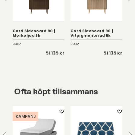
20
Cord Sideboard 90 |
Cord Sideboard 90 |
Cor
Mörkoljad Ek
Vitpigmenterad Ek
Vi
BOLIA
BOLIA
BOL
 kr
51 135 kr
51 135 kr
Ofta köpt tillsammans
KAMPANJ