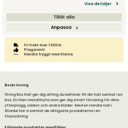
Visa detaljer
Denna vara skickas till ett ombud. Du väljer själv i kassan
Returinformation
vilket DHL eller PostNord ombud du önskar få din leverans
Du har 14 dagars ångerrätt från den dag du tog emot din
Tillåt alla
till. Du blir aviserad när din order finns att hämta. Beställs
order, enligt
distansavtalslagen.
Visas endast online
varan ihop med andra produkter skickas hela ordern
Anpassa
tillsammans med samma fraktalternativ.
Fri frakt över 1.500 kr
Prisgaranti
Handla tryggt med Klarna
Beskrivning
String Box Hall ger dig allting du behöver till din hall samlat i en
box. En liten metallhylla som ger dig smart förvaring för dina
ytterplagg, väskor och andra kläder. Med en mindre hall i
åtanke har vi samlat de viktigaste produkterna i en
förpackning.
Följande produkter medföljer: