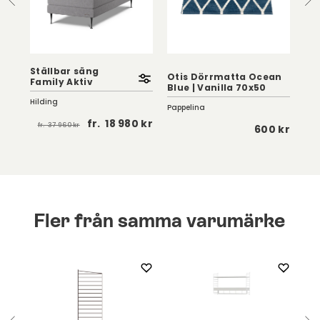
Ställbar säng
Otis Dörrmatta Ocean
Family Aktiv
Blue | Vanilla 70x50
Vi
Hilding
Pappelina
Vipp
fr.
18 980 kr
fr.
37 960 kr
 kr
600 kr
Fler från samma varumärke