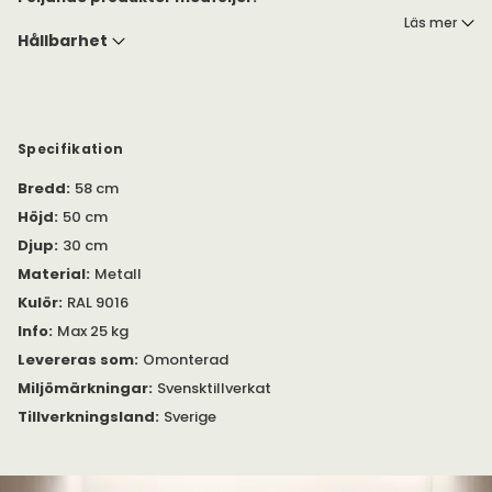
Läs mer
Hållbarhet
Två gavlar h50 x d30 cm | Vit
Två metallhyllplan med låg kant b58 x d30 cm | Vit
En organizer b20 x d8 x h8 cm | Beige
En stång b58 cm | Vit
Fyra galgar | Vit
Fem krokar | Vit
Specifikation
Två s-krokar | Rostfritt stål
Bredd
:
58 cm
Höjd
:
50 cm
Djup
:
30 cm
Material
:
Metall
Kulör
:
RAL 9016
Info
:
Max 25 kg
Levereras som
:
Omonterad
Miljömärkningar
:
Svensktillverkat
Tillverkningsland
:
Sverige