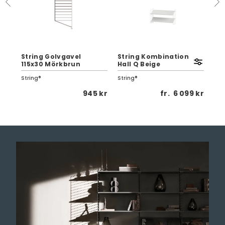
0
String Golvgavel
String Kombination
St
115x30 Mörkbrun
Hall Q Beige
Ek
String®
String®
Str
 kr
945 kr
fr.
6 099 kr