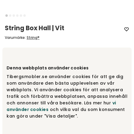
String Box Hall | Vit
Varumärke
:
String®
3 395 kr
Denna webbplats använder cookies
Tibergsmobler.se använder cookies för att ge dig
Lägg i varukorg
som användare den bästa upplevelsen av vår
webbplats. Vi använder cookies för att analysera
Fri frakt över 1.500 kr
Prisgaranti
trafik och förbättra webbplatsen, anpassa innehåll
och annonser till våra besökare. Läs mer hur
vi
använder cookies
och vilka val du som konsument
kan göra under "Visa detaljer".
2 st i lager.
Skickas inom 2 vardagar
Fri frakt inom Sverige - läs mer