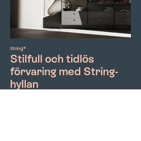
String®
Stilfull och tidlös
förvaring med String-
hyllan
String-systemet är en prisbelönt ikon som
kombinerar elegant och minimalistisk design med
ett brett utbud av färger och storlekar. Nisse
Strinning skapade första hyllan redan 1949 och har
sen dess vunnit flera priser och fortsätter att
imponera än idag. Det är lätt att montera, enkelt