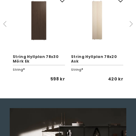
String Hyllplan 78x30
String Hyllplan 78x20
Str
Mörk Ek
Ask
Lå
String®
String®
Str
 kr
598 kr
420 kr