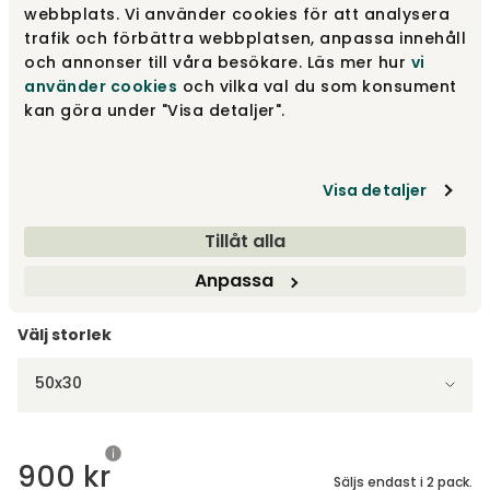
Mörkbrun
450 kr
webbplats. Vi använder cookies för att analysera
Finns i lager
trafik och förbättra webbplatsen, anpassa innehåll
och annonser till våra besökare. Läs mer hur
vi
använder cookies
och vilka val du som konsument
Mörkröd
450 kr
kan göra under "Visa detaljer".
Finns i lager
Visa detaljer
Svart
450 kr
Finns i lager
Tillåt alla
Visa fler +4
Anpassa
Välj storlek
50x30
900 kr
Säljs endast i 2 pack.