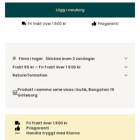
Lägg i varukorg
Fri frakt över 1.500 kr
Prisgaranti
Finns i lager.
Skickas inom 2 vardagar
Frakt 95 kr – Fri frakt över 1 500 kr
Denna vara skickas till ett ombud. Du väljer själv i kassan
Returinformation
vilket DHL eller PostNord ombud du önskar få din leverans
Du har 14 dagars ångerrätt från den dag du tog emot din
till. Du blir aviserad när din order finns att hämta. Beställs
order, enligt
distansavtalslagen.
Produkt i samma serie visas i butik, Bangatan 19
varan ihop med andra produkter skickas hela ordern
Göteborg
tillsammans med samma fraktalternativ.
Fri frakt över 1.500 kr
Prisgaranti
Handla tryggt med Klarna