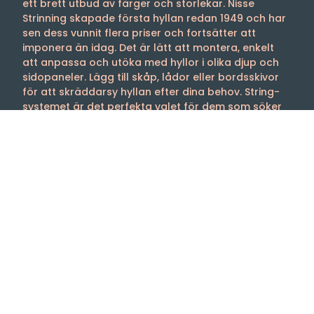
ett brett utbud av färger och storlekar. Nisse
Strinning skapade första hyllan redan 1949 och har
sen dess vunnit flera priser och fortsätter att
imponera än idag. Det är lätt att montera, enkelt
att anpassa och utöka med hyllor i olika djup och
sidopaneler. Lägg till skåp, lådor eller bordsskivor
för att skräddarsy hyllan efter dina behov. String-
systemet är det perfekta valet för dem som söker
både funktionalitet och estetik.
Välkommen till oss
Tibergs Möbler har funnits på Bangatan 19 i
Majorna, Göteborg sedan 1923 och är idag