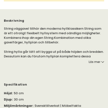
Beskrivning
String väggavel tillhör den moderna hyllklassikern String som
är ett otroligt flexibelt hyllsystem med oändliga möjligheter.
Kombinera ihop din egen String Kombination med olika
gavelfärger, hyllplan och tillbehör.
String hylla går lätt att bygga ut på både höjden och bredden.
Dessutom kan du förutom hyllplan komplettera dessa
hyllgavlar med de snygga skåp, låd- och vitrinmodulerna
Läs mer
samt det praktiska magasinstället och arbetsskivan.
Specifikation
Höjd
:
50 cm
Djup
:
30 cm
Miljömärkningar
:
Svensktillverkat | Möbelfakta