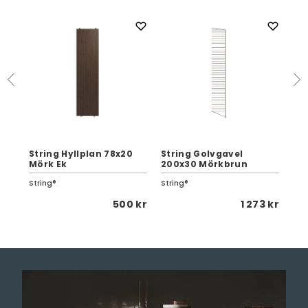
String Hyllplan 78x20
String Golvgavel
Str
Mörk Ek
200x30 Mörkbrun
Lå
String®
String®
Str
 kr
500 kr
1 273 kr