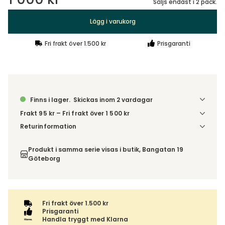
Säljs endast i 2 pack.
Lägg i varukorg
Fri frakt över 1.500 kr
Prisgaranti
Finns i lager.
Skickas inom 2 vardagar
Frakt 95 kr – Fri frakt över 1 500 kr
Denna vara skickas till ett ombud. Du väljer själv i kassan
Returinformation
vilket DHL eller PostNord ombud du önskar få din leverans
Du har 14 dagars ångerrätt från den dag du tog emot din
till. Du blir aviserad när din order finns att hämta. Beställs
order, enligt
distansavtalslagen.
Produkt i samma serie visas i butik, Bangatan 19
varan ihop med andra produkter skickas hela ordern
Göteborg
tillsammans med samma fraktalternativ.
Fri frakt över 1.500 kr
Prisgaranti
Handla tryggt med Klarna