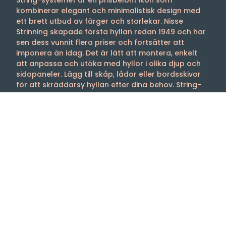
String-systemet är en prisbelönt ikon som
kombinerar elegant och minimalistisk design med
ett brett utbud av färger och storlekar. Nisse
Strinning skapade första hyllan redan 1949 och har
sen dess vunnit flera priser och fortsätter att
imponera än idag. Det är lätt att montera, enkelt
att anpassa och utöka med hyllor i olika djup och
sidopaneler. Lägg till skåp, lådor eller bordsskivor
för att skräddarsy hyllan efter dina behov. String-
systemet är det perfekta valet för dem som söker
både funktionalitet och estetik.
Välkommen till oss
Tibergs Möbler har funnits på Bangatan 19 i