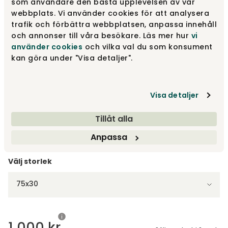
som användare den bästa upplevelsen av vår
Beige
500 kr
webbplats. Vi använder cookies för att analysera
Finns i lager
trafik och förbättra webbplatsen, anpassa innehåll
och annonser till våra besökare. Läs mer hur
vi
använder cookies
och vilka val du som konsument
Mörkbrun
450 kr
kan göra under "Visa detaljer".
Finns i lager
Visa detaljer
Mörkröd
500 kr
Finns i lager
Tillåt alla
Visa fler +4
Anpassa
Välj storlek
75x30
1 000 kr