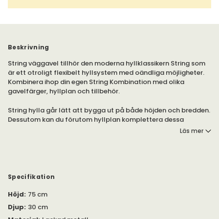
Beskrivning
String väggavel tillhör den moderna hyllklassikern String som
är ett otroligt flexibelt hyllsystem med oändliga möjligheter.
Kombinera ihop din egen String Kombination med olika
gavelfärger, hyllplan och tillbehör.
String hylla går lätt att bygga ut på både höjden och bredden.
Dessutom kan du förutom hyllplan komplettera dessa
hyllgavlar med de snygga skåp, låd- och vitrinmodulerna
Läs mer
samt det praktiska magasinstället och arbetsskivan.
Specifikation
Höjd
:
75 cm
Djup
:
30 cm