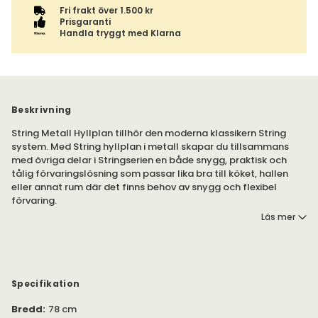
Fri frakt över 1.500 kr
Prisgaranti
Handla tryggt med Klarna
Beskrivning
String Metall Hyllplan tillhör den moderna klassikern String
system. Med String hyllplan i metall skapar du tillsammans
med övriga delar i Stringserien en både snygg, praktisk och
tålig förvaringslösning som passar lika bra till köket, hallen
eller annat rum där det finns behov av snygg och flexibel
förvaring.
Läs mer
Kombinera gärna de nya hyllplanen med krokar och stänger
för att bygga din perfekta förvaring. Se relaterade produkter.
Stringhyllan byggs till största delen av gavlar och hyllplan i
valfri storlek och färg. Välj bland de olika måtten för att hyllan
ska passa just dig. Hyllan går enkelt att bygga ut senare om
Specifikation
du vill. En klassiker sedan 1949 och är lika populär nu som då.
Bredd
:
78 cm