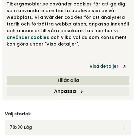
Tibergsmobler.se använder cookies för att ge dig
Välj färg
Svart
som användare den bästa upplevelsen av vår
webbplats. Vi använder cookies för att analysera
Svart
trafik och förbättra webbplatsen, anpassa innehåll
840 kr
Finns i lager
och annonser till våra besökare. Läs mer hur
vi
använder cookies
och vilka val du som konsument
kan göra under "Visa detaljer".
Mörkbrun
840 kr
Finns i lager
Visa detaljer
Grå
840 kr
Tillåt alla
Anpassa
Visa fler +3
Välj storlek
78x30 Låg