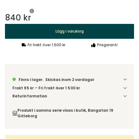
840 kr
Lägg i varukorg
Fri frakt över 1.500 kr
Prisgaranti
Finns i lager.
Skickas inom 2 vardagar
Frakt 95 kr – Fri frakt över 1 500 kr
Denna vara skickas till ett ombud. Du väljer själv i kassan
Returinformation
vilket DHL eller PostNord ombud du önskar få din leverans
Du har 14 dagars ångerrätt från den dag du tog emot din
till. Du blir aviserad när din order finns att hämta. Beställs
order, enligt
distansavtalslagen.
Produkt i samma serie visas i butik, Bangatan 19
varan ihop med andra produkter skickas hela ordern
Göteborg
tillsammans med samma fraktalternativ.