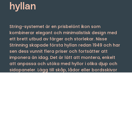
hyllan
String-systemet är en prisbelönt ikon som
kombinerar elegant och minimalistisk design med
ett brett utbud av färger och storlekar. Nisse
Strinning skapade första hyllan redan 1949 och har
sen dess vunnit flera priser och fortsätter att
imponera än idag. Det är lätt att montera, enkelt
att anpassa och utöka med hyllor i olika djup och
sidopaneler. Lägg till skåp, lådor eller bordsskivor
för att skräddarsy hyllan efter dina behov. String-
systemet är det perfekta valet för dem som söker
både funktionalitet och estetik.