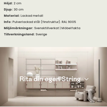
Höjd
:
2 cm
Djup
:
30 cm
Material
:
Lackad metall
Info
:
Pulverlackad stål (finstruktur). RAL 9005
Miljömärkningar
:
Svensktillverkat | Möbelfakta
Tillverkningsland
:
Sverige
Rita din egen String