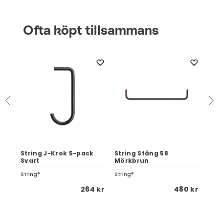
Ofta köpt tillsammans
String J-Krok 5-pack
String Stång 58
St
Svart
Mörkbrun
20
String®
String®
Str
 kr
264 kr
480 kr