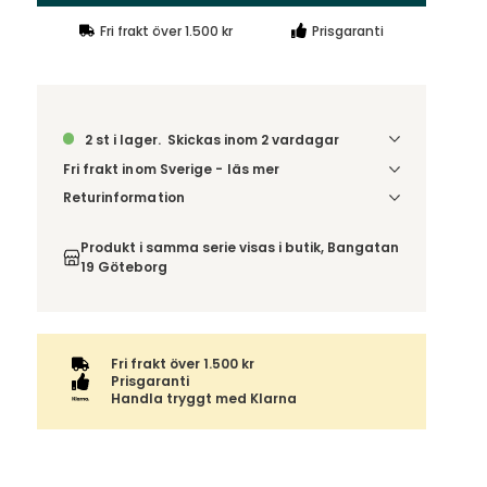
Fri frakt över 1.500 kr
Prisgaranti
2 st i lager.
Skickas inom 2 vardagar
Fri frakt inom Sverige - läs mer
Denna vara skickas till ett ombud. Du väljer själv i
Returinformation
kassan vilket DHL eller PostNord ombud du önskar
Du har 14 dagars ångerrätt från den dag du tog
få din leverans till. Du blir aviserad när din order
emot din order, enligt
distansavtalslagen.
Produkt i samma serie visas i butik, Bangatan
finns att hämta. Beställs varan ihop med andra
19 Göteborg
produkter skickas hela ordern tillsammans med
samma fraktalternativ.
Fri frakt över 1.500 kr
Prisgaranti
Handla tryggt med Klarna