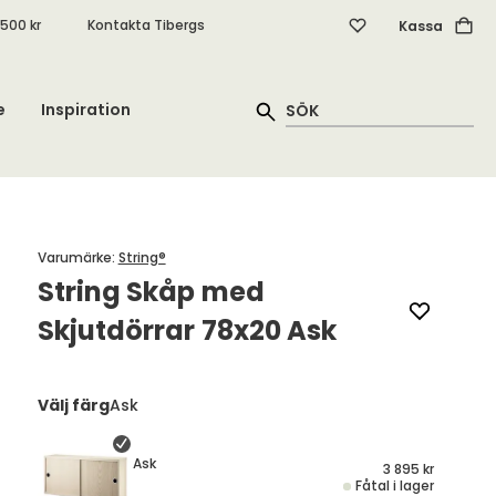
.500 kr
Kontakta Tibergs
Kassa
e
Inspiration
Varumärke
:
String®
String Skåp med
Skjutdörrar 78x20 Ask
Välj färg
Ask
Ask
3 895 kr
Fåtal i lager