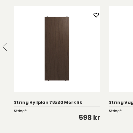
String Hyllplan 78x30 Mörk Ek
String Vä
String®
String®
kr
598 kr