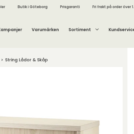
ler
Butik i Göteborg
Prisgaranti
Fri frakt på order över 1
Kampanjer
Varumärken
Sortiment
Kundservic
String Lådor & Skåp