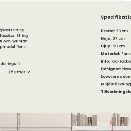
Specifikati
sdel i String
Bredd
:
78 cm
assiker. String
Höjd
:
37 cm
r och hyllplan
Djup
:
20 cm
åpmodul finns i
Material
:
Fane
Info
:
Klar lacka
a ringar i
Designer
:
Niss
 består av två
Läs mer
ktion. Perfekt
Levereras so
Miljömärknin
Tillverkningsl