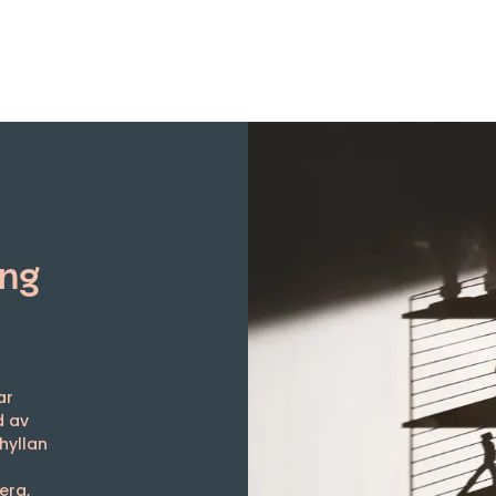
ing
ar
d av
hyllan
era,