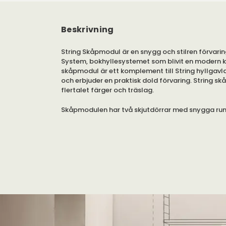
Beskrivning
String Skåpmodul är en snygg och stilren förvaring
System, bokhyllesystemet som blivit en modern kl
skåpmodul är ett komplement till String hyllgavla
och erbjuder en praktisk dold förvaring. String sk
flertalet färger och träslag.
Skåpmodulen har två skjutdörrar med snygga rund
rostfri stål runt handtagshålen. Insidan av skåpet
sektioner med ett löstagbart hyllplan till varje se
för all möjlig förvaring.