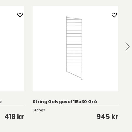
e
String Golvgavel 115x30 Grå
St
String®
St
418 kr
945 kr