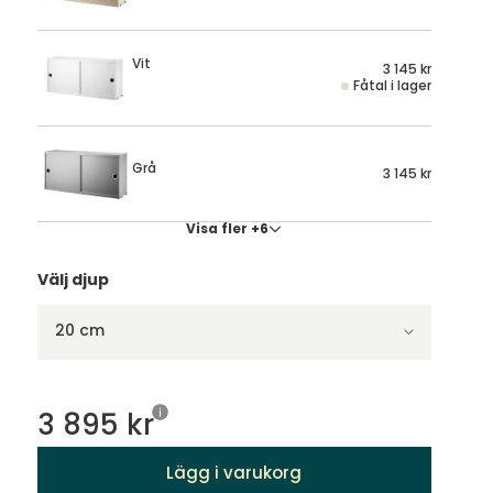
Vit
3 145 kr
Fåtal i lager
Grå
3 145 kr
Visa fler +6
Välj djup
20 cm
3 895 kr
Lägg i varukorg