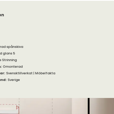
on
rad spånskiva
d glans 5
e Strinning
m
:
Omonterad
gar
:
Svensktillverkat | Möbelfakta
and
:
Sverige