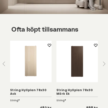
Ofta köpt tillsammans
String Hyllplan 78x30
String Hyllplan 78x30
St
Ask
Mörk Ek
115
String®
String®
Str
5 kr
492 kr
598 kr