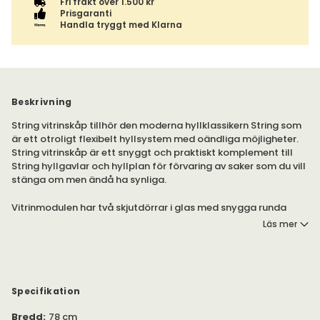
Fri frakt över 1.500 kr
Prisgaranti
Handla tryggt med Klarna
Beskrivning
String vitrinskåp tillhör den moderna hyllklassikern String som
är ett otroligt flexibelt hyllsystem med oändliga möjligheter.
String vitrinskåp är ett snyggt och praktiskt komplement till
String hyllgavlar och hyllplan för förvaring av saker som du vill
stänga om men ändå ha synliga.
Vitrinmodulen har två skjutdörrar i glas med snygga runda
ringar i rostfri stål runt handtagshålen och ett löstagbart
Läs mer
hyllplan av glas inuti. Perfekt för vackra saker och saker som
du vill skall synas.
Specifikation
Bredd
:
78 cm