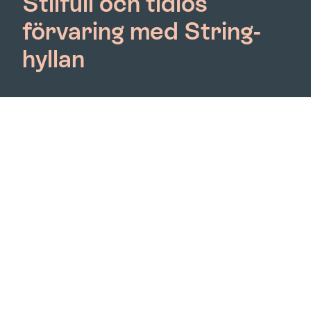
Stilfull och tidlös
förvaring med String-
hyllan
String-systemet är en prisbelönt ikon som
kombinerar elegant och minimalistisk design med
ett brett utbud av färger och storlekar. Nisse
Strinning skapade första hyllan redan 1949 och har
sen dess vunnit flera priser och fortsätter att
imponera än idag. Det är lätt att montera, enkelt
att anpassa och utöka med hyllor i olika djup och
sidopaneler. Lägg till skåp, lådor eller bordsskivor
för att skräddarsy hyllan efter dina behov. String-
systemet är det perfekta valet för dem som söker
både funktionalitet och estetik.