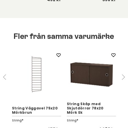
Fler från samma varumärke
String Skåp med
String Väggavel 75x20
Skjutdörrar 78x20
Str
Mörkbrun
Mörk Ek
Mö
String®
String®
Str