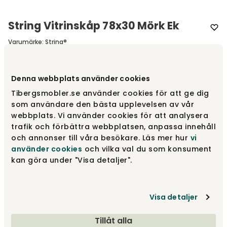
String Vitrinskåp 78x30 Mörk Ek
Varumärke
:
String®
Välj färg
Mörk ek
Denna webbplats använder cookies
Tibergsmobler.se använder cookies för att ge dig
Mörk ek
4 495 kr
som användare den bästa upplevelsen av vår
Fåtal i lager
webbplats. Vi använder cookies för att analysera
trafik och förbättra webbplatsen, anpassa innehåll
och annonser till våra besökare. Läs mer hur
vi
Mörkgrå
3 795 kr
använder cookies
och vilka val du som konsument
Fåtal i lager
kan göra under "Visa detaljer".
Grå
3 795 kr
Fåtal i lager
Visa detaljer
Visa fler +6
Tillåt alla