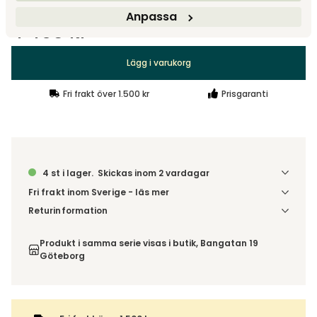
Anpassa
4 495 kr
Lägg i varukorg
Fri frakt över 1.500 kr
Prisgaranti
4 st i lager.
Skickas inom 2 vardagar
Fri frakt inom Sverige - läs mer
Denna vara skickas till ett ombud. Du väljer själv i kassan
Returinformation
vilket DHL eller PostNord ombud du önskar få din leverans
Du har 14 dagars ångerrätt från den dag du tog emot din
till. Du blir aviserad när din order finns att hämta. Beställs
order, enligt
distansavtalslagen.
Produkt i samma serie visas i butik, Bangatan 19
varan ihop med andra produkter skickas hela ordern
Göteborg
tillsammans med samma fraktalternativ.