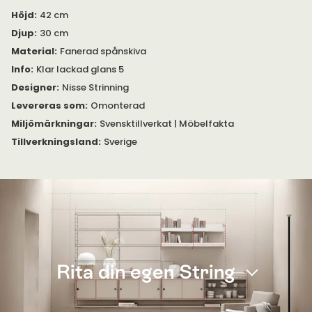
Höjd
:
42 cm
Djup
:
30 cm
Material
:
Fanerad spånskiva
Info
:
Klar lackad glans 5
Designer
:
Nisse Strinning
Levereras som
:
Omonterad
Miljömärkningar
:
Svensktillverkat | Möbelfakta
Tillverkningsland
:
Sverige
Rita din egen String