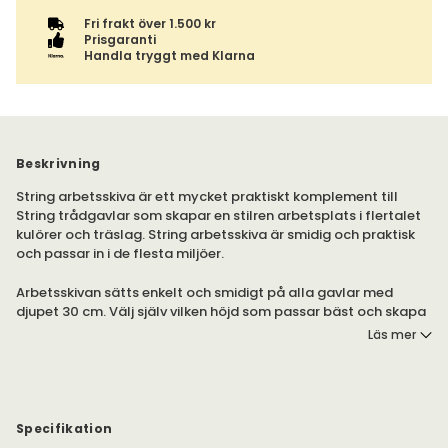
Fri frakt över 1.500 kr
Prisgaranti
Handla tryggt med Klarna
Beskrivning
String arbetsskiva är ett mycket praktiskt komplement till
String trådgavlar som skapar en stilren arbetsplats i flertalet
kulörer och träslag. String arbetsskiva är smidig och praktisk
och passar in i de flesta miljöer.
Arbetsskivan sätts enkelt och smidigt på alla gavlar med
djupet 30 cm. Välj själv vilken höjd som passar bäst och skapa
dig en kreativ arbetsplats. Tips, komplettera gärna med String
Läs mer
organizers eller tidskriftssamlaren.
Specifikation