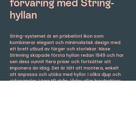
förvaring med String-
hyllan
String-systemet är en prisbelönt ikon som
kombinerar elegant och minimalistisk design med
ett brett utbud av färger och storlekar. Nisse
Strinning skapade första hyllan redan 1949 och har
sen dess vunnit flera priser och fortsätter att
imponera än idag. Det är lätt att montera, enkelt
att anpassa och utöka med hyllor i olika djup och
sidopaneler. Lägg till skåp, lådor eller bordsskivor
för att skräddarsy hyllan efter dina behov. String-
systemet är det perfekta valet för dem som söker
både funktionalitet och estetik.