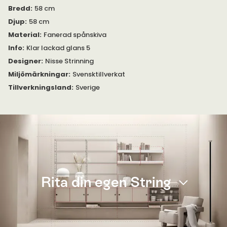
Bredd
:
58 cm
Djup
:
58 cm
Material
:
Fanerad spånskiva
Info
:
Klar lackad glans 5
Designer
:
Nisse Strinning
Miljömärkningar
:
Svensktillverkat
Tillverkningsland
:
Sverige
Rita din egen String