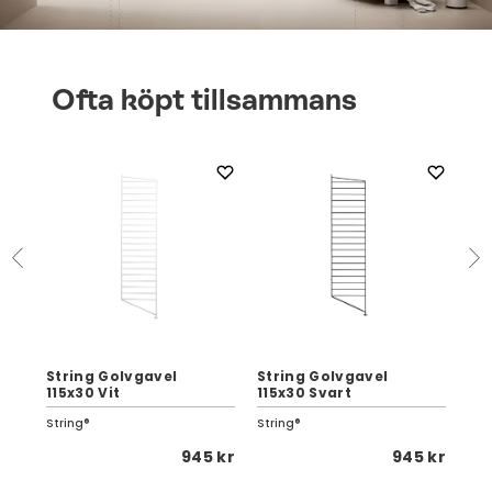
Ofta köpt tillsammans
String Golvgavel
String Golvgavel
St
115x30 Vit
115x30 Svart
11
String®
String®
Str
0 kr
945 kr
945 kr