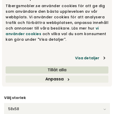
Tibergsmobler.se använder cookies för att ge dig
Välj färg
Svartbetsad ask
som användare den bästa upplevelsen av vår
webbplats. Vi använder cookies för att analysera
Svartbetsad ask
trafik och förbättra webbplatsen, anpassa innehåll
1 500 kr
Fåtal i lager
och annonser till våra besökare. Läs mer hur
vi
använder cookies
och vilka val du som konsument
kan göra under "Visa detaljer".
Mörkgrå
1 295 kr
Visa detaljer
Vit
1 295 kr
Tillåt alla
Fåtal i lager
Anpassa
Visa fler +5
Välj storlek
58x58