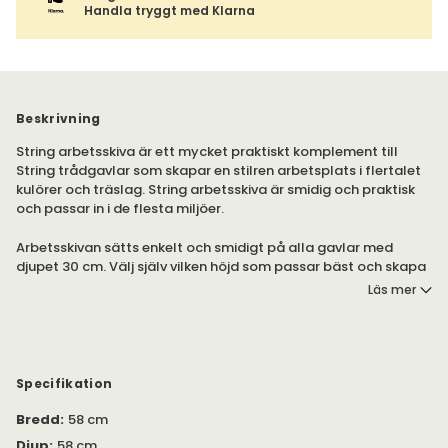
Handla tryggt med Klarna
Beskrivning
String arbetsskiva är ett mycket praktiskt komplement till
String trådgavlar som skapar en stilren arbetsplats i flertalet
kulörer och träslag. String arbetsskiva är smidig och praktisk
och passar in i de flesta miljöer.
Arbetsskivan sätts enkelt och smidigt på alla gavlar med
djupet 30 cm. Välj själv vilken höjd som passar bäst och skapa
dig en kreativ arbetsplats. Tips, komplettera gärna med String
Läs mer
organizers eller tidskriftssamlaren.
Specifikation
Bredd
:
58 cm
Djup
:
58 cm