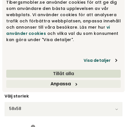
Tibergsmobler.se använder cookies för att ge dig
som användare den bästa upplevelsen av vår
Vit
1 295 kr
webbplats. Vi använder cookies för att analysera
Fåtal i lager
trafik och förbättra webbplatsen, anpassa innehåll
och annonser till våra besökare. Läs mer hur
vi
använder cookies
och vilka val du som konsument
Mörkgrå
1 295 kr
kan göra under "Visa detaljer".
Visa detaljer
Beige
1 295 kr
Fåtal i lager
Tillåt alla
Visa fler +5
Anpassa
Välj storlek
58x58