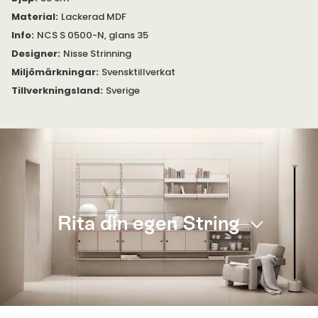
Material
:
Lackerad MDF
Info
:
NCS S 0500-N, glans 35
Designer
:
Nisse Strinning
Miljömärkningar
:
Svensktillverkat
Tillverkningsland
:
Sverige
Rita din egen String