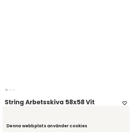
String Arbetsskiva 58x58 Vit
Varumärke
:
String®
Denna webbplats använder cookies
Välj färg
Vit