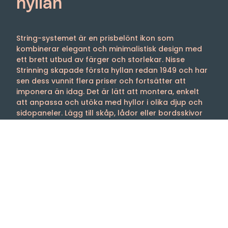
hyllan
String-systemet är en prisbelönt ikon som
kombinerar elegant och minimalistisk design med
ett brett utbud av färger och storlekar. Nisse
Strinning skapade första hyllan redan 1949 och har
sen dess vunnit flera priser och fortsätter att
imponera än idag. Det är lätt att montera, enkelt
att anpassa och utöka med hyllor i olika djup och
sidopaneler. Lägg till skåp, lådor eller bordsskivor
för att skräddarsy hyllan efter dina behov. String-
systemet är det perfekta valet för dem som söker
både funktionalitet och estetik.