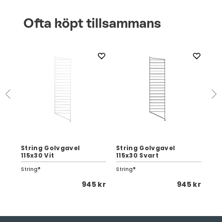
Ofta köpt tillsammans
a
String Golvgavel
String Golvgavel
St
115x30 Vit
115x30 Svart
11
String®
String®
Str
5 kr
945 kr
945 kr