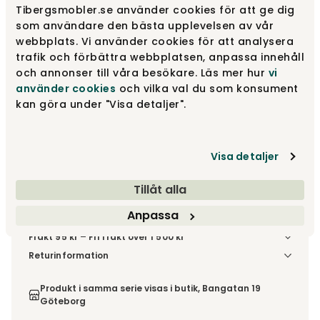
Tibergsmobler.se använder cookies för att ge dig
50x20 Vägg
som användare den bästa upplevelsen av vår
webbplats. Vi använder cookies för att analysera
trafik och förbättra webbplatsen, anpassa innehåll
870 kr
och annonser till våra besökare. Läs mer hur
vi
Säljs endast i 2 pack.
använder cookies
och vilka val du som konsument
kan göra under "Visa detaljer".
Lägg i varukorg
Fri frakt över 1.500 kr
Prisgaranti
Visa detaljer
Tillåt alla
Anpassa
Finns i lager.
Skickas inom 2 vardagar
Frakt 95 kr – Fri frakt över 1 500 kr
Denna vara skickas till ett ombud. Du väljer själv i kassan
Returinformation
vilket DHL eller PostNord ombud du önskar få din leverans
Du har 14 dagars ångerrätt från den dag du tog emot din
till. Du blir aviserad när din order finns att hämta. Beställs
order, enligt
distansavtalslagen.
Produkt i samma serie visas i butik, Bangatan 19
varan ihop med andra produkter skickas hela ordern
Göteborg
tillsammans med samma fraktalternativ.