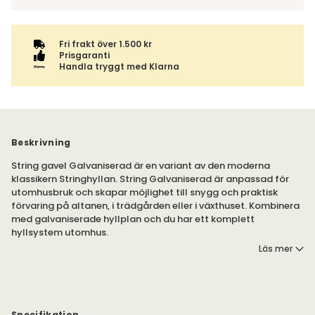
Fri frakt över 1.500 kr
Prisgaranti
Handla tryggt med Klarna
Beskrivning
String gavel Galvaniserad är en variant av den moderna
klassikern Stringhyllan. String Galvaniserad är anpassad för
utomhusbruk och skapar möjlighet till snygg och praktisk
förvaring på altanen, i trädgården eller i växthuset. Kombinera
med galvaniserade hyllplan och du har ett komplett
hyllsystem utomhus.
Läs mer
Förse alla dina favoritutrymmen med bra förvaring - utan att
vara begränsad av hemmets fyra väggar. Den galvaniserade
metallen tål alla väder och ger din String-kombination en fin
robust utseende.
Specifikation