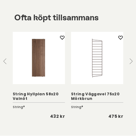
Ofta köpt tillsammans
or
String Hyllplan 58x20
String Väggavel 75x20
Str
Valnöt
Mörkbrun
Mö
String®
String®
Str
 kr
432 kr
475 kr