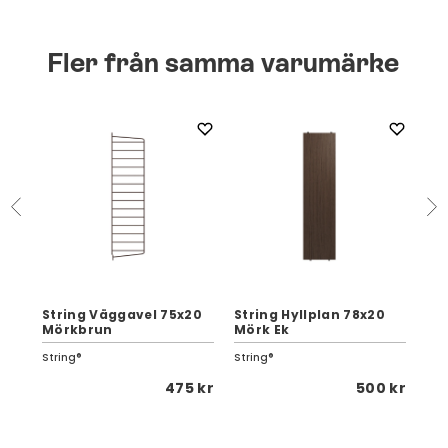
Fler från samma varumärke
String Väggavel 75x20
String Hyllplan 78x20
St
Mörkbrun
Mörk Ek
11
String®
String®
Str
 kr
475 kr
500 kr