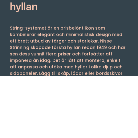
hyllan
String-systemet är en prisbelönt ikon som
kombinerar elegant och minimalistisk design med
ett brett utbud av färger och storlekar. Nisse
Strinning skapade första hyllan redan 1949 och har
sen dess vunnit flera priser och fortsätter att
imponera än idag. Det är lätt att montera, enkelt
att anpassa och utöka med hyllor i olika djup och
sidopaneler. Lägg till skåp, lådor eller bordsskivor
för att skräddarsy hyllan efter dina behov. String-
systemet är det perfekta valet för dem som söker
både funktionalitet och estetik.