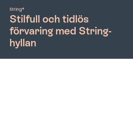
String®
Stilfull och tidlös
förvaring med String-
hyllan
String-systemet är en prisbelönt ikon som
kombinerar elegant och minimalistisk design med
ett brett utbud av färger och storlekar. Nisse
Strinning skapade första hyllan redan 1949 och har
sen dess vunnit flera priser och fortsätter att
imponera än idag. Det är lätt att montera, enkelt
att anpassa och utöka med hyllor i olika djup och
sidopaneler. Lägg till skåp, lådor eller bordsskivor
för att skräddarsy hyllan efter dina behov. String-
systemet är det perfekta valet för dem som söker
både funktionalitet och estetik.