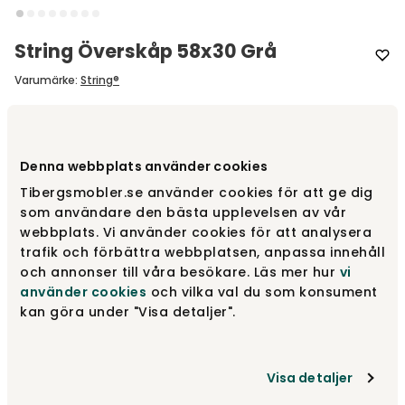
String Överskåp 58x30 Grå
Varumärke
:
String®
Välj färg
Grå
Denna webbplats använder cookies
Grå
3 445 kr
Tibergsmobler.se använder cookies för att ge dig
Fåtal i lager
som användare den bästa upplevelsen av vår
webbplats. Vi använder cookies för att analysera
trafik och förbättra webbplatsen, anpassa innehåll
Vit
3 445 kr
och annonser till våra besökare. Läs mer hur
vi
Finns i lager
använder cookies
och vilka val du som konsument
kan göra under "Visa detaljer".
Mörkgrå
3 445 kr
Fåtal i lager
Visa detaljer
Visa fler +6