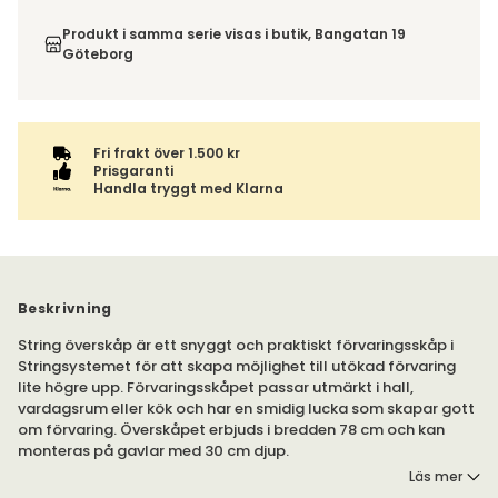
vilket DHL eller PostNord ombud du önskar få din leverans
Du har 14 dagars ångerrätt från den dag du tog emot din
till. Du blir aviserad när din order finns att hämta. Beställs
order, enligt
distansavtalslagen.
Produkt i samma serie visas i butik, Bangatan 19
varan ihop med andra produkter skickas hela ordern
Göteborg
tillsammans med samma fraktalternativ.
Fri frakt över 1.500 kr
Prisgaranti
Handla tryggt med Klarna
Beskrivning
String överskåp är ett snyggt och praktiskt förvaringsskåp i
Stringsystemet för att skapa möjlighet till utökad förvaring
lite högre upp. Förvaringsskåpet passar utmärkt i hall,
vardagsrum eller kök och har en smidig lucka som skapar gott
om förvaring. Överskåpet erbjuds i bredden 78 cm och kan
monteras på gavlar med 30 cm djup.
Läs mer
Strings överskåp gör det möjligt att förvara saker och ting