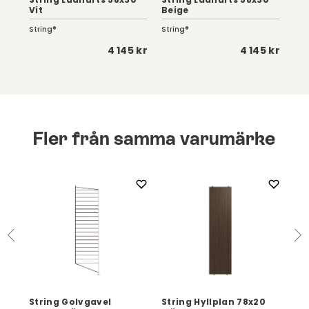
Vit
Beige
Mö
String®
String®
Str
 kr
4 145 kr
4 145 kr
Fler från samma varumärke
n
String Golvgavel
String Hyllplan 78x20
Str