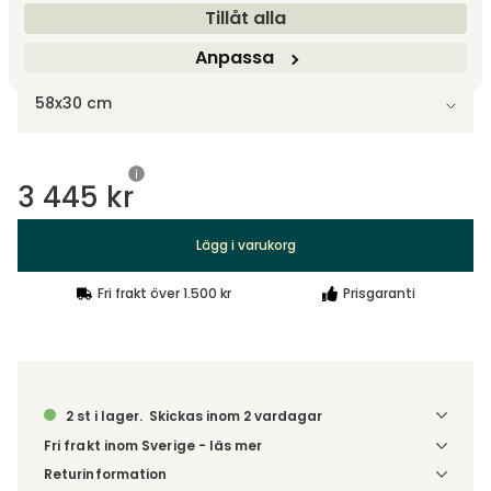
Tillåt alla
Välj storlek
Anpassa
58x30 cm
3 445 kr
Lägg i varukorg
Fri frakt över 1.500 kr
Prisgaranti
2 st i lager.
Skickas inom 2 vardagar
Fri frakt inom Sverige - läs mer
Denna vara skickas till ett ombud. Du väljer själv i kassan
Returinformation