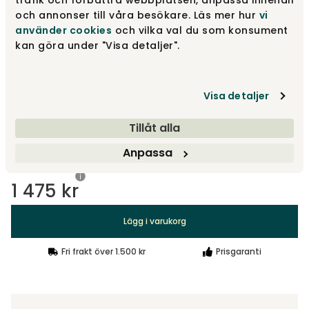
och annonser till våra besökare. Läs mer hur
vi
använder cookies
och vilka val du som konsument
Sage
kan göra under "Visa detaljer".
1 475 kr
Fåtal i lager
Visa detaljer
Tegnérgrön
1 475 kr
Fåtal i lager
Tillåt alla
Visa fler +10
Anpassa
1 475 kr
Lägg i varukorg
Fri frakt över 1.500 kr
Prisgaranti