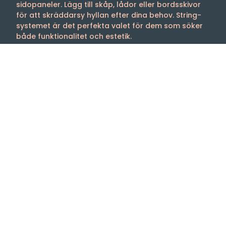
sidopaneler. Lägg till skåp, lådor eller bordsskivor
för att skräddarsy hyllan efter dina behov. String-
systemet är det perfekta valet för dem som söker
både funktionalitet och estetik.
Välkommen till oss
Tibergs Möbler har funnits på Bangatan 19 i
Majorna, Göteborg sedan 1923 och är idag
stolta över att sälja och leverera möbler till
hela Sverige. Med 3.000 m² fördelat på fem
våningar, är vår butik fylld med alltifrån
sängar, till förvaringslösningar och