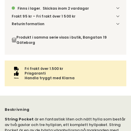
Finns i lager.
Skickas inom 2 vardagar
Frakt 95 kr – Fri frakt över 1 500 kr
Denna vara skickas till ett ombud. Du väljer själv i kassan
Returinformation
vilket DHL eller PostNord ombud du önskar få din leverans
Du har 14 dagars ångerrätt från den dag du tog emot din
till. Du blir aviserad när din order finns att hämta. Beställs
order, enligt
distansavtalslagen.
Produkt i samma serie visas i butik, Bangatan 19
varan ihop med andra produkter skickas hela ordern
Göteborg
tillsammans med samma fraktalternativ.
Fri frakt över 1.500 kr
Prisgaranti
Handla tryggt med Klarna
Beskrivning
String Pocket
är en fantastisk liten och nätt hylla som består
av två gavlar och tre hyllplan, ett komplett hyllpaket. String
Pocket är en av de bästa vägghyllorna på marknaden med