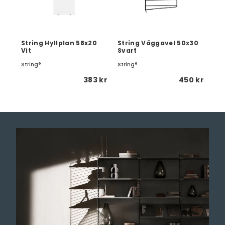
0
String Hyllplan 58x20
String Väggavel 50x30
Str
Vit
Svart
Va
String®
String®
Str
 kr
383 kr
450 kr