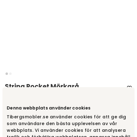
String Pocket Mörkgrå
Varumärke
:
String®
Denna webbplats använder cookies
Välj färg
Mörkgrå
Tibergsmobler.se använder cookies för att ge dig
som användare den bästa upplevelsen av vår
Mörkgrå
webbplats. Vi använder cookies för att analysera
1 475 kr
Finns i lager
trafik och förbättra webbplatsen, anpassa innehåll