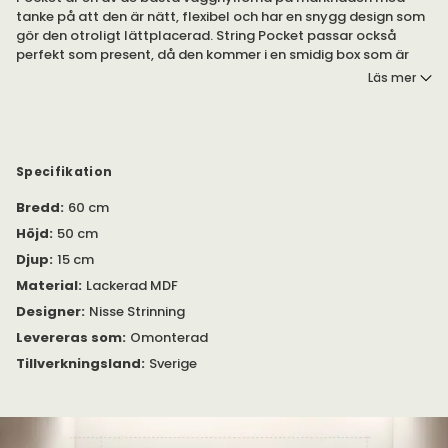
tanke på att den är nätt, flexibel och har en snygg design som
gör den otroligt lättplacerad. String Pocket passar också
perfekt som present, då den kommer i en smidig box som är
lätt att ta med sig. String pocket kan du välja i en mängd
Läs mer
färger och material. Vilken String Pocket väljer du?
String® Pocket kan kombineras på många olika sätt. Köper du
ett paket får du en hylla. Köper du två paket kan du bygga upp
till tre sektioner.
Specifikation
Bredd
:
60 cm
Höjd
:
50 cm
Djup
:
15 cm
Material
:
Lackerad MDF
Designer
:
Nisse Strinning
Levereras som
:
Omonterad
Tillverkningsland
:
Sverige