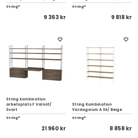
String®
String®
9 363 kr
9 818 kr
String kombination
arbetsplats F Valnöt/
String Kombination
Svart
Vardagsrum A Ek/ Beige
String®
String®
21 960 kr
8 858 kr