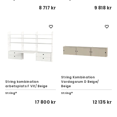
8 717 kr
9 818 kr
String Kombination
String kombination
Vardagsrum D Beige/
arbetsplats F Vit/ Beige
Beige
String®
String®
17 800 kr
12 135 kr