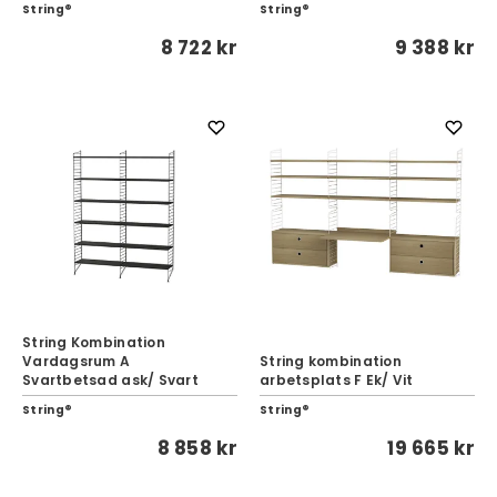
String®
String®
8 722 kr
9 388 kr
String Kombination
Vardagsrum A
String kombination
Svartbetsad ask/ Svart
arbetsplats F Ek/ Vit
String®
String®
8 858 kr
19 665 kr