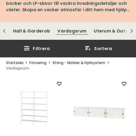
böcker och LP-skivor till vackra inredningsdetaljer och
växter. Skapa en vacker atmosfär i ditt hem med hjälp
av en ikonisk Stringkombination.
tor
Hall & Garderob
Vardagsrum
Uterum & Outdoo
Filtrera
Sortera
Startsida
Förvaring
String - Möbler & Hyllsystem
Vardagsrum