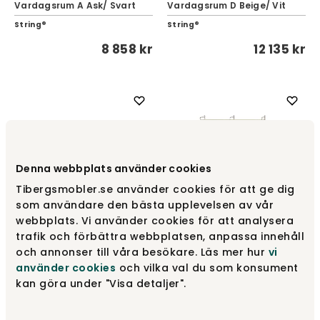
Vardagsrum A Ask/ Svart
Vardagsrum D Beige/ Vit
String®
String®
8 858 kr
12 135 kr
Denna webbplats använder cookies
Tibergsmobler.se använder cookies för att ge dig
som användare den bästa upplevelsen av vår
webbplats. Vi använder cookies för att analysera
trafik och förbättra webbplatsen, anpassa innehåll
och annonser till våra besökare. Läs mer hur
vi
String Kombination
String Kombination
Vardagsrum D Ek/ Vit
Vardagsrum A Ask/ Brun
använder cookies
och vilka val du som konsument
kan göra under "Visa detaljer".
String®
String®
14 085 kr
8 858 kr