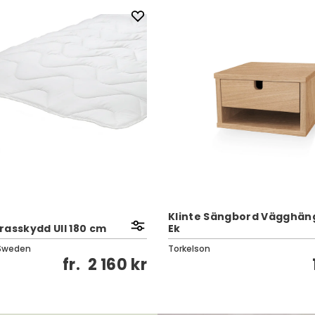
Klinte Sängbord Vägghängt
rasskydd Ull 180 cm
Ek
Sweden
Torkelson
fr.
2 160 kr