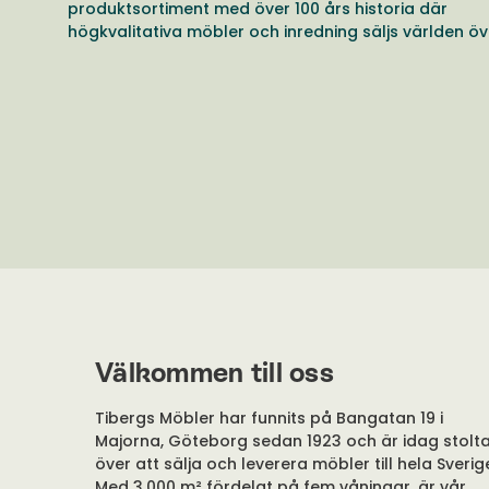
produktsortiment med över 100 års historia där
högkvalitativa möbler och inredning säljs världen öv
Välkommen till oss
Tibergs Möbler har funnits på Bangatan 19 i
Majorna, Göteborg sedan 1923 och är idag stolt
över att sälja och leverera möbler till hela Sverig
Med 3.000 m² fördelat på fem våningar, är vår