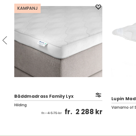
KAMPANJ
Bäddmadrass Family Lyx
Lupin Mad
Hilding
Varnamo of 
kr
fr.
2 288 kr
fr.
4 575 kr