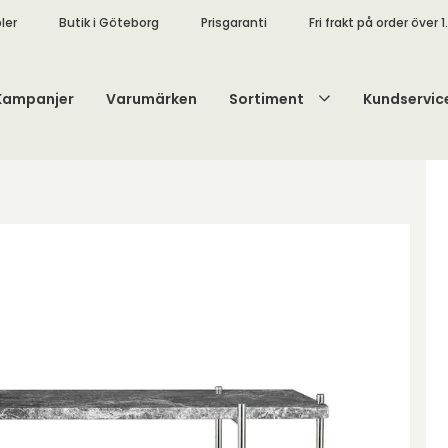
ler
Butik i Göteborg
Prisgaranti
Fri frakt på order över 1
Kampanjer
Varumärken
Sortiment
Kundservic