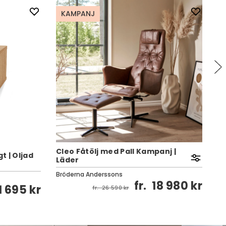
KAMPANJ
Cleo Fåtölj med Pall Kampanj |
 | Oljad
Läder
Pa
Bröderna Anderssons
Bi
fr.
18 980 kr
1 695 kr
fr.
26 590 kr