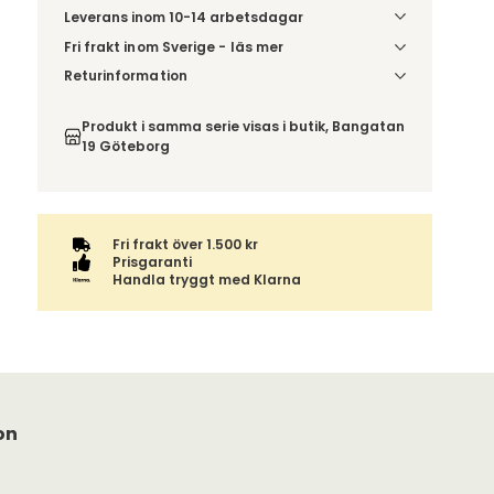
Leverans inom 10-14 arbetsdagar
Fri frakt inom Sverige - läs mer
Denna vara skickas till din port/tomtgräns. Innan
Returinformation
leverans blir du aviserad om vilken tidpunkt
Du har 14 dagars ångerrätt från den dag du tog
leveransen beräknas. Beställs varan ihop med
emot din order, enligt
distansavtalslagen.
Produkt i samma serie visas i butik, Bangatan
andra produkter skickas hela ordern tillsammans.
19 Göteborg
Fri frakt över 1.500 kr
Prisgaranti
Handla tryggt med Klarna
on