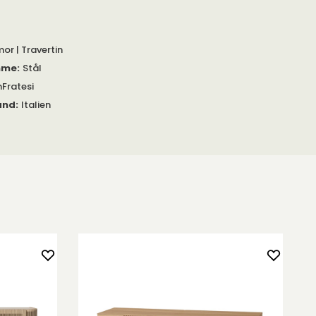
or | Travertin
mme
:
Stål
Fratesi
and
:
Italien