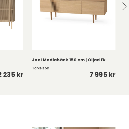
Joel Mediabänk 150 cm | Oljad Ek
Kl
Torkelson
To
2 235 kr
7 995 kr