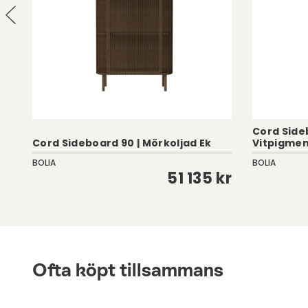
Här kan du läsa mer om våra skötselråd för mar
Cord Side
Cord Sideboard 90 | Mörkoljad Ek
Vitpigmen
BOLIA
BOLIA
kr
51 135 kr
Ofta köpt tillsammans