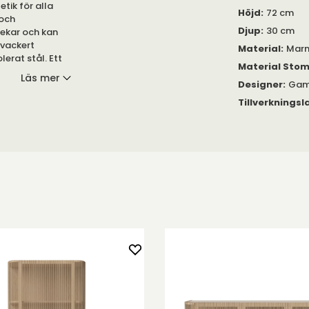
etik för alla
Höjd
:
72 cm
 och
Djup
:
30 cm
lekar och kan
 vackert
Material
:
Marm
lerat stål. Ett
Material Sto
Läs mer
Designer
:
Gam
öbel som
Tillverkningsl
. Med sina
 den gott om
ål och
olens bas
iska formspråk
h samtidigt
 olika miljöer.
srummet till
a som ett
den rummets
gans och
 inredning,