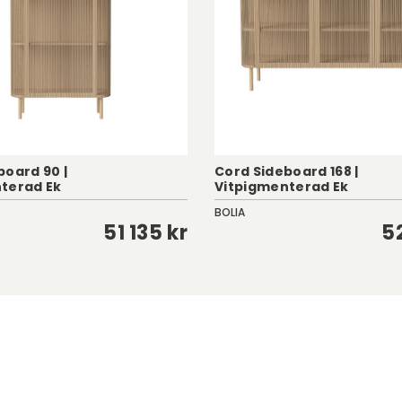
mor.
board 90 |
Cord Sideboard 168 |
terad Ek
Vitpigmenterad Ek
BOLIA
51 135 kr
5