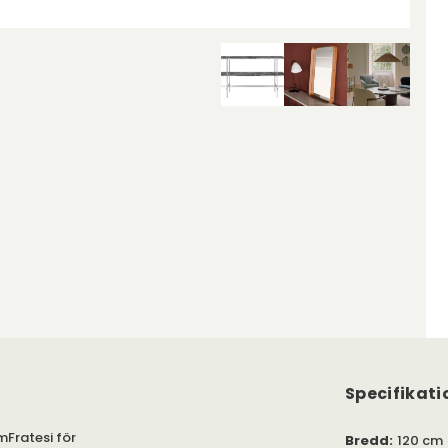
Specifikati
mFratesi för
Bredd
:
120 cm