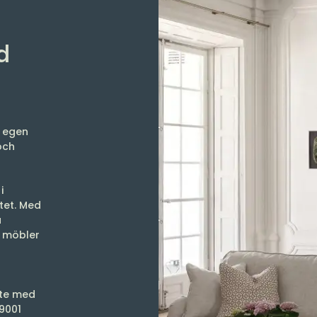
d
h egen
och
i
itet. Med
a
s möbler
ste med
-9001