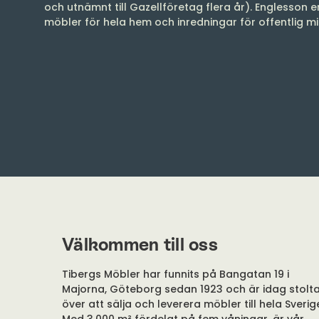
och utnämnt till Gazellföretag flera år). Englesson e
möbler för hela hem och inredningar för offentlig mi
Välkommen till oss
Tibergs Möbler har funnits på Bangatan 19 i
Majorna, Göteborg sedan 1923 och är idag stolt
över att sälja och leverera möbler till hela Sverig
Med 3.000 m² fördelat på fem våningar, är vår