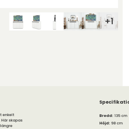
+
1
Specifikati
t enkelt
Bredd
:
135 cm
. Här skapas
Höjd
:
98 cm
 längre