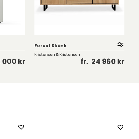
Forest Skänk
Li
Kristensen & Kristensen
En
 000 kr
fr.
24 960 kr