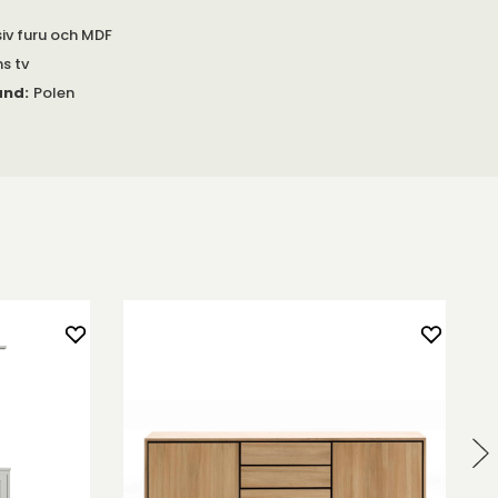
iv furu och MDF
s tv
and
:
Polen