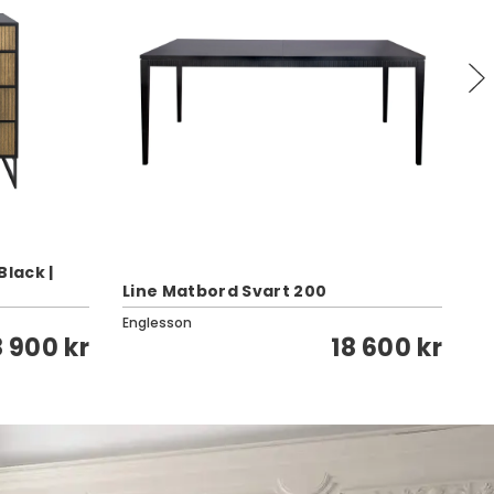
Black |
Line Matbord Svart 200
Li
Englesson
En
8 900 kr
18 600 kr