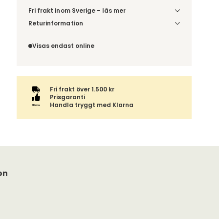
Fri frakt inom Sverige - läs mer
Denna vara skickas till din port/tomtgräns. Innan
Returinformation
leverans blir du aviserad om vilken tidpunkt
Du beställer produkten efter dina val och
leveransen beräknas. Beställs varan ihop med
omfattas därför inte av ångerrätten.
Visas endast online
andra produkter skickas hela ordern tillsammans.
Fri frakt över 1.500 kr
Prisgaranti
Handla tryggt med Klarna
on