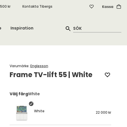
.500 kr
Kontakta Tibergs
Kassa
e
Inspiration
Varumärke
:
Englesson
Frame TV-lift 55 | White
Välj färg
White
White
22 000 kr