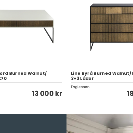
bord Burned Walnut/
Line Byrå Burned Walnut/ 
x70
3+3 Lådor
Englesson
13 000 kr
1