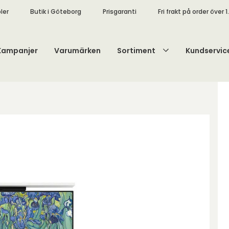
ler
Butik i Göteborg
Prisgaranti
Fri frakt på order över 1
Kampanjer
Varumärken
Sortiment
Kundservic