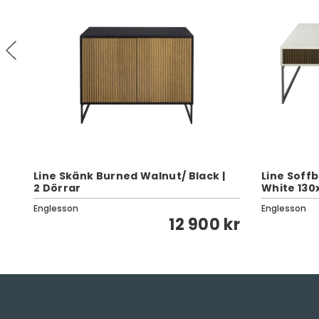
Line Skänk Burned Walnut/ Black |
Line Soff
2 Dörrar
White 130
Englesson
Englesson
kr
12 900 kr