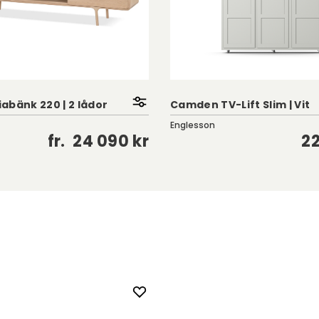
abänk 220 | 2 lådor
Camden TV-Lift Slim | Vit
Englesson
fr.
24 090 kr
22