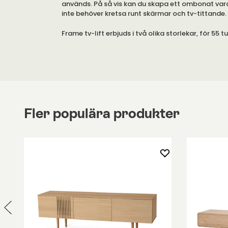
används. På så vis kan du skapa ett ombonat v
inte behöver kretsa runt skärmar och tv-tittande.
Frame tv-lift erbjuds i två olika storlekar, för 55 
Frame tv-lift har en öppen hylla för en soundbar o
Hyllorna är 16 cm djupa och är justerbara i höjd. Ti
skänken två pardörrar med gemensamt hyllplan, t
möbeln en dörr. Skänken har gömda hål för kabla
Bakom möbelns sockel finns sex stycken hjul vilke
Fler populära produkter
förvaringsmöbeln enkel att flytta. Två av hjulen är
har en inbyggd säkerhetsfunktion där den automa
om något blockerar, eller om motorn blir överhett
har standard VESA för montering av fäste på din tv,
tv har samma standard.
För storleken 55 tum kan tvn vara 8 cm djup och 1
För 65 tum kan tvn vara 8 cm djup och 153,5 cm.