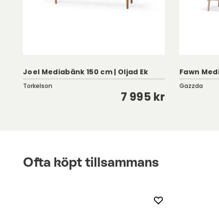
Joel Mediabänk 150 cm | Oljad Ek
Fawn Medi
Torkelson
Gazzda
kr
7 995 kr
Ofta köpt tillsammans