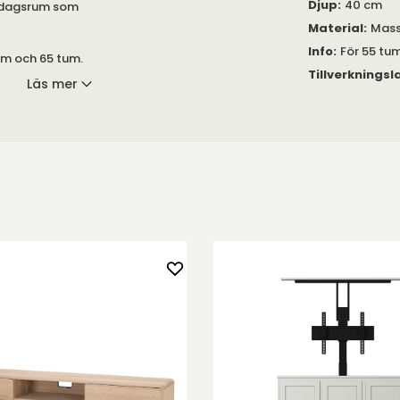
Djup
:
40 cm
ardagsrum som
Material
:
Mass
Info
:
För 55 tum
tum och 65 tum.
Tillverkningsl
Läs mer
ch tre dörrar.
ll vänster har
ill höger har
r.
t gör
 låsbara. Liften
tiskt stannar
ad. Tv-liften
 se till att din
23,5 cm bred.