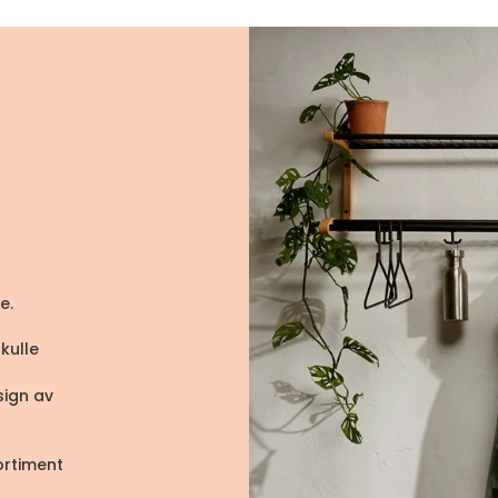
ge.
kulle
sign av
ortiment