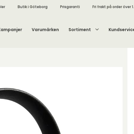
ler
Butik i Göteborg
Prisgaranti
Fri frakt på order över 1
Kampanjer
Varumärken
Sortiment
Kundservic