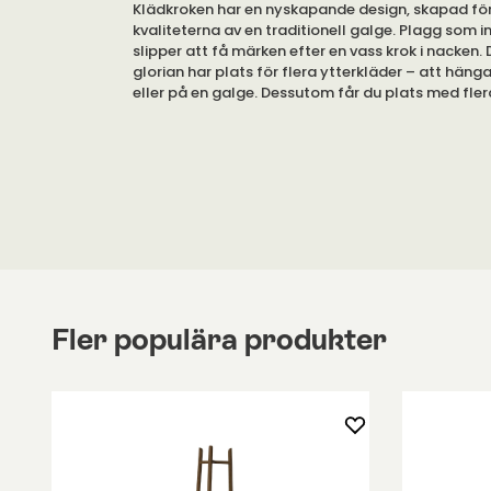
Klädkroken har en nyskapande design, skapad för 
kvaliteterna av en traditionell galge. Plagg som i
slipper att få märken efter en vass krok i nacken
glorian har plats för flera ytterkläder – att häng
eller på en galge. Dessutom får du plats med fler
handskar, mössor eller ett mindre paraply. Perfek
inte har plats för en traditionell hatthylla.
Gloria finns i olika färger.
Klädkroken är designad för att plagg utan hank in
märken i dess nacke.
Klädkroken är tillverkad av återvunnen aluminium.
tillgänglig i flera färger.
Fler populära produkter
Gloria ska sättas fast i väggen. Skruv för uppsät