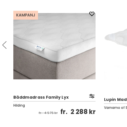
KAMPANJ
Bäddmadrass Family Lyx
Lupin Mad
Hilding
Varnamo of 
kr
fr.
2 288 kr
fr.
4 575 kr