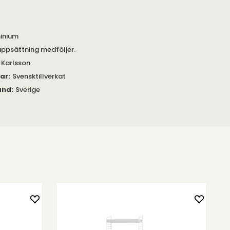
inium
uppsättning medföljer.
 Karlsson
gar
:
Svensktillverkat
and
:
Sverige