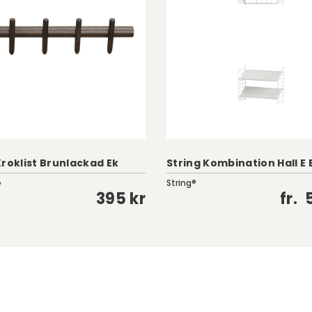
Kroklist Brunlackad Ek
String Kombination Hall E
e
String®
395 kr
fr.