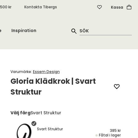
.500 kr
Kontakta Tibergs
Kassa
e
Inspiration
Varumärke
:
Essem Design
Gloria Klädkrok | Svart
Struktur
Välj färg
Svart Struktur
Svart Struktur
385 kr
Fåtal i lager