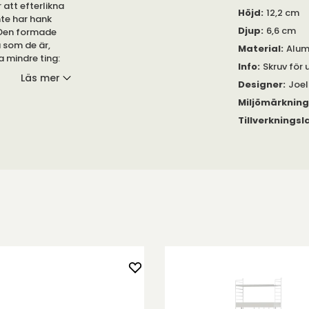
att efterlikna
Höjd
:
12,2 cm
nte har hank
Djup
:
6,6 cm
. Den formade
a som de är,
Material
:
Alum
a mindre ting:
Info
:
Skruv för 
t för hallar som
Läs mer
Designer
:
Joel
Miljömärknin
Tillverkningsl
te ska få
 Den finns
tning medföljer.