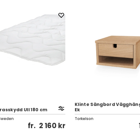
Klinte Sängbord Vägghängt
rasskydd Ull 180 cm
Ek
Sweden
Torkelson
fr.
2 160 kr