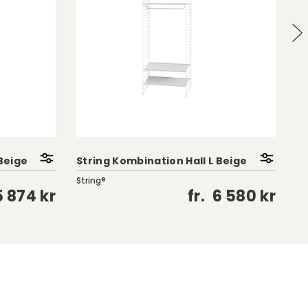
De
 Beige
String Kombination Hall L Beige
M
String®
Es
5 874 kr
fr.
6 580 kr