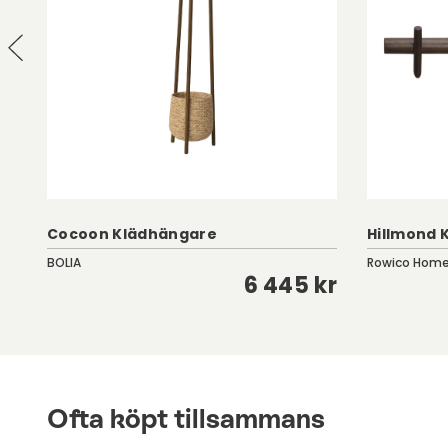
Cocoon Klädhängare
Hillmond 
BOLIA
Rowico Hom
kr
6 445 kr
Ofta köpt tillsammans