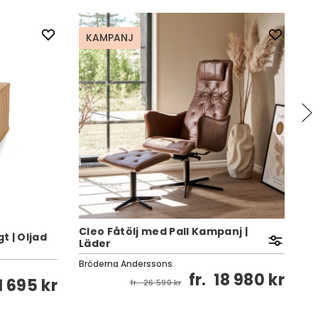
KAMPANJ
Cleo Fåtölj med Pall Kampanj |
 | Oljad
Läder
St
Bröderna Anderssons
St
fr.
18 980 kr
1 695 kr
fr.
26 590 kr