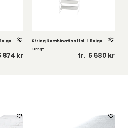
 Beige
String Kombination Hall L Beige
St
String®
St
5 874 kr
fr.
6 580 kr