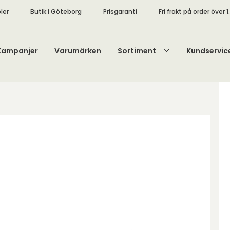
ler
Butik i Göteborg
Prisgaranti
Fri frakt på order över 1
Kampanjer
Varumärken
Sortiment
Kundservic