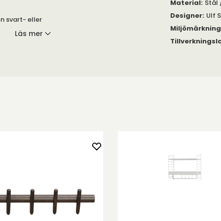
Material
:
Stål 
Designer
:
Ulf 
n svart- eller
Miljömärknin
aljer i mässing
Läs mer
Tillverkningsl
t och praktiskt
algar utmed