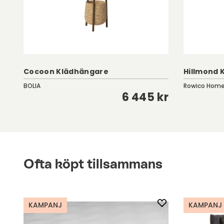
Cocoon Klädhängare
Hillmond 
BOLIA
Rowico Hom
kr
6 445 kr
Ofta köpt tillsammans
KAMPANJ
KAMPANJ