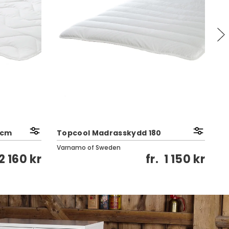
Pa
 cm
Topcool Madrasskydd 180
Gr
Varnamo of Sweden
2 160 kr
fr.
1 150 kr