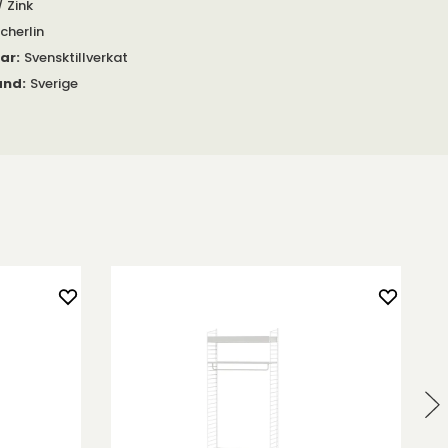
/ Zink
Scherlin
gar
:
Svensktillverkat
and
:
Sverige