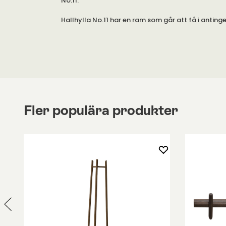
No.11.
Hallhylla No.11 har en ram som går att få i antinge
vitborstad stål matchandes med hyllplan och det
eller zink.
Den eleganta hallhyllan är både designad stilfull
med fem krokar och mycket plats för flertalet g
klädstången.
Fler populära produkter