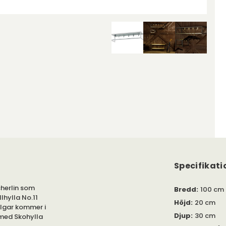
Specifikati
cherlin som
Bredd
:
100 cm
lhylla No.11
Höjd
:
20 cm
lgar kommer i
Djup
:
30 cm
 med Skohylla