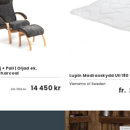
 + Pall | Oljad ek,
Charcoal
Lupin Madrasskydd Ull 180
Varnamo of Sweden
14 450 kr
fr.
20 780 kr