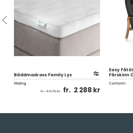
Easy Fåtölj
Bäddmadrass Family Lyx
Fårskinn 
Hilding
Conform
kr
fr.
2 288 kr
fr.
4 575 kr