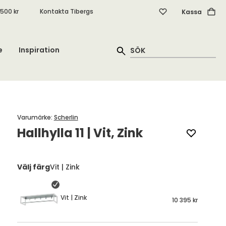
.500 kr
Kontakta Tibergs
Kassa
e
Inspiration
Varumärke
:
Scherlin
Hallhylla 11 | Vit, Zink
Välj färg
Vit | Zink
Vit | Zink
10 395 kr