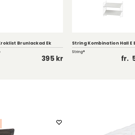
Kroklist Brunlackad Ek
String Kombination Hall E
e
String®
395 kr
fr.