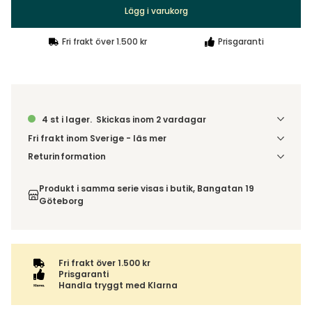
Lägg i varukorg
Fri frakt över 1.500 kr
Prisgaranti
4 st i lager.
Skickas inom 2 vardagar
Fri frakt inom Sverige - läs mer
Denna vara skickas till din port/tomtgräns. Innan leverans
Returinformation
blir du aviserad om vilken tidpunkt leveransen beräknas.
Du har 14 dagars ångerrätt från den dag du tog emot din
Beställs varan ihop med andra produkter skickas hela
order, enligt
distansavtalslagen.
Produkt i samma serie visas i butik, Bangatan 19
ordern tillsammans.
Göteborg
Fri frakt över 1.500 kr
Prisgaranti
Handla tryggt med Klarna