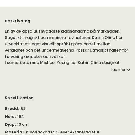
Beskrivning
En av de absolut snyggaste klädhängarna på marknaden.
Sagolikt, magiskt och inspirerat av naturen. Katrin Olina har
utvecklat ett eget visuellt språk i gränslandet mellan
verklighet och det undermedvetna. Passar utmärkt i hallen för
förvaring av jackor och väskor.
I samarbete med Michael Young har Katrin Olina designat
klädhängaren Tree som blivit en stark symbol för Swedese.
Läs mer
Tree blir som en skulptur på väggen och finns i två storlekar, en
stor och en liten.
Klädhängaren monteras fast i väggen med hjälp av
medföljande skruvar med en 10 cm kromad metalldistans.
Specifikation
Önskas ett större avstånd finns det möjlighet att byta ut om
20 eller 30 cm. (Finns som tillval).
Bredd
:
89
Höjd
:
194
Lackad MDF eller ekfanérad MDF.
Djup
:
13 cm
Blå: NCS S 5540-B20G
Orange: NCS S 1080-Y70R
Material
:
Kulörlackad MDF eller ekfanérad MDF