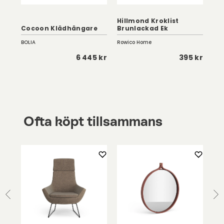
Hillmond Kroklist
St
Cocoon Klädhängare
Brunlackad Ek
Hal
BOLIA
Rowico Home
Str
5 kr
6 445 kr
395 kr
Ofta köpt tillsammans