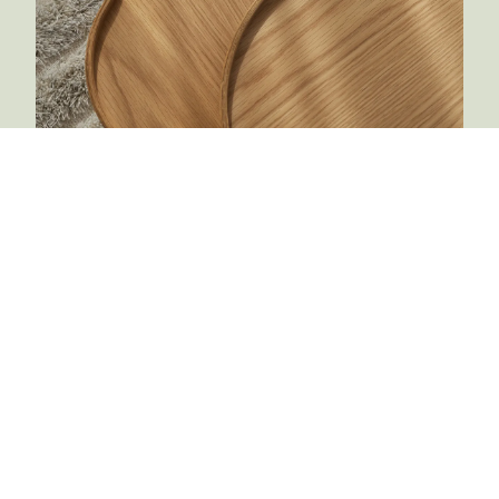
Swedese
Modern skandinavisk
tradition
Swedese Möbler AB är ett klassiskt svenskt
möbelföretag med stark förankring i både hem och
i offentlig miljö. Swedeses idé är den samma idag
som för sextio år sedan: Att skapa vackra möbler
för framtiden med avstamp i en modern