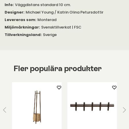
Grå: NCS S 2002 - R
Info
:
Väggdistans standard 10 cm.
Grön: NCS S 7020-G10Y
Designer
:
Michael Young / Katrin Olina Petursdottir
Aprikos NCS S 1020-Y60R
Levereras som
:
Monterad
Miljömärkningar
:
Svensktillverkat | FSC
Tillverkningsland
:
Sverige
Fler populära produkter