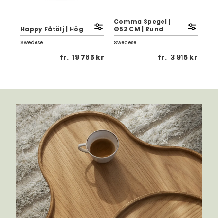
Comma Spegel |
Min
Happy Fåtölj | Hög
Ø52 CM | Rund
Stå
Swedese
Swedese
Swe
 kr
fr.
19 785 kr
fr.
3 915 kr