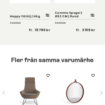
Comma Spegel |
Min
Happy Fåtölj | Hög
Ø52 CM | Rund
Stå
Swedese
Swedese
Swe
 kr
fr.
19 785 kr
fr.
3 915 kr
Fler från samma varumärke