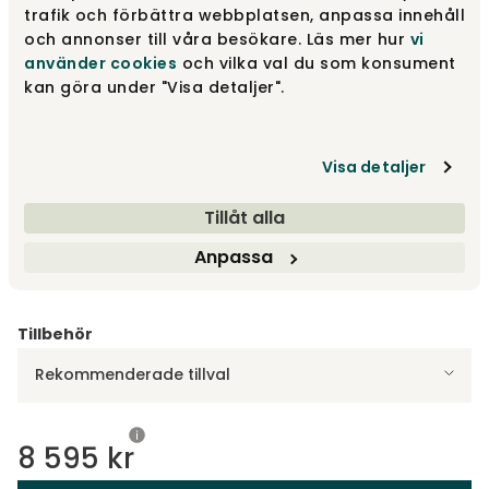
Svart
6 390 kr
trafik och förbättra webbplatsen, anpassa innehåll
och annonser till våra besökare. Läs mer hur
vi
använder cookies
och vilka val du som konsument
kan göra under "Visa detaljer".
Vit
6 390 kr
Fåtal i lager
Visa detaljer
Välj storlek
Tillåt alla
Anpassa
Hög 194 cm
Tillbehör
Rekommenderade tillval
8 595 kr