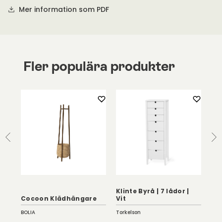
Mer information som PDF
Fler populära produkter
Kli
Klinte Byrå | 7 lådor |
Sva
Cocoon Klädhängare
Vit
Be
BOLIA
Torkelson
Tor