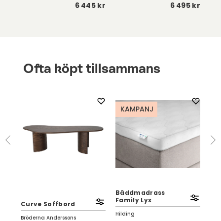
 kr
6 445 kr
6 495 kr
Ofta köpt tillsammans
KAMPANJ
K
Eas
Bäddmadrass
Olj
Family Lyx
Ch
Curve Soffbord
Hilding
Con
Bröderna Anderssons