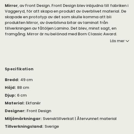
Mirror
, av Front Design. Front Design blev inbjudna till fabriken i
Vaggeryd, för att skapa en produkt av överblivet material. De
skapade en prototyp av det som skulle komma att bli
produkten Mirror, av överblivna bitar av laminat från
tillverkningen av fåtöljen Lamino. Det blev, minst sagt, en
framgång. Mirror är nu belönad med Born Classic Award.
Läs mer
Mirror av Front Design, för Swedese.
Ramen är tillverkad av fanér, i ek.
Specifikation
Bredd
:
49 cm
Höjd
:
88 cm
Djup
:
6 cm
Material
:
Ekfanér
Designer
:
Front Design
Miljömärkningar
:
Svensktillverkat | Återvunnet material
Tillverkningsland
:
Sverige