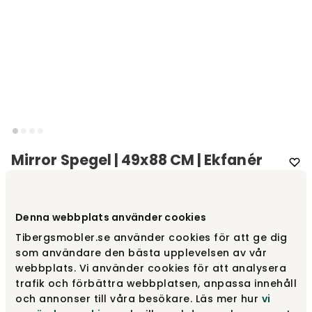
Mirror Spegel | 49x88 CM | Ekfanér
Varumärke
:
Swedese
Denna webbplats använder cookies
Tibergsmobler.se använder cookies för att ge dig
15 410 kr
som användare den bästa upplevelsen av vår
webbplats. Vi använder cookies för att analysera
Lägg i varukorg
trafik och förbättra webbplatsen, anpassa innehåll
och annonser till våra besökare. Läs mer hur
vi
Fri frakt över 1.500 kr
Prisgaranti