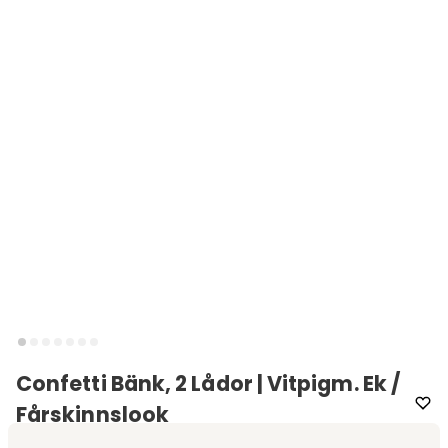
Confetti Bänk, 2 Lådor | Vitpigm. Ek /
Fårskinnslook
Varumärke
:
Rowico Home