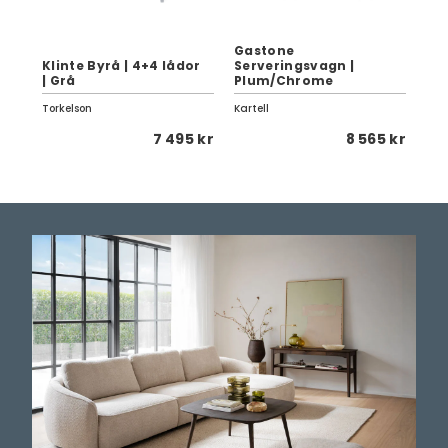
Gastone
Ga
Klinte Byrå | 4+4 lådor
Serveringsvagn |
Se
| Grå
Plum/Chrome
Cr
Torkelson
Kartell
Kart
0 kr
7 495 kr
8 565 kr