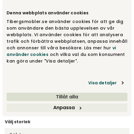
Denna webbplats använder cookies
Välj färg
Vitpigmenterad ek | Fårskinnslook
Tibergsmobler.se använder cookies för att ge dig
som användare den bästa upplevelsen av vår
Vitpigmenterad ek | Fårskinnslook
3 995 kr
webbplats. Vi använder cookies för att analysera
Fåtal i lager
trafik och förbättra webbplatsen, anpassa innehåll
och annonser till våra besökare. Läs mer hur
vi
använder cookies
och vilka val du som konsument
Oljad ek | Tyg
kan göra under "Visa detaljer".
3 995 kr
Visa detaljer
Svartbetsad ek | Tyg
3 995 kr
Tillåt alla
Visa fler +5
Anpassa
Välj storlek