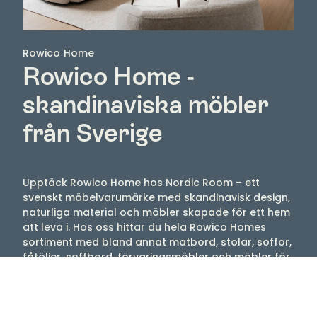
Rowico Home
Rowico Home -
skandinaviska möbler
från Sverige
Upptäck Rowico Home hos Nordic Room – ett
svenskt möbelvarumärke med skandinavisk design,
naturliga material och möbler skapade för ett hem
att leva i. Hos oss hittar du hela Rowico Homes
sortiment med bland annat matbord, stolar, soffor,
fåtöljer, soffbord, förvaringsmöbler och möbler för
sovrummet.
Rowico Home kombinerar funktion, komfort och ett
tidlöst formspråk som gör möblerna enkla att