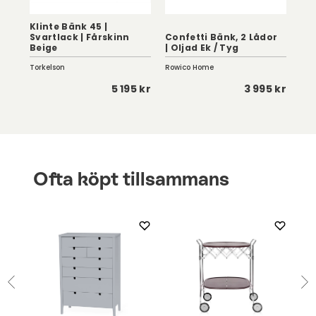
Klinte Bänk 45 |
Svartlack | Fårskinn
Confetti Bänk, 2 Lådor
Pal
Beige
| Oljad Ek / Tyg
Bj
Torkelson
Rowico Home
Sto
0 kr
5 195 kr
3 995 kr
Ofta köpt tillsammans