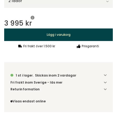
2 lådor
3 995 kr
Lägg i varukorg
Fri frakt över 1.500 kr
Prisgaranti
1 st i lager.
Skickas inom 2 vardagar
Fri frakt inom Sverige - läs mer
Denna vara skickas till din port/tomtgräns. Innan leverans
Returinformation
blir du aviserad om vilken tidpunkt leveransen beräknas.
Du har 14 dagars ångerrätt från den dag du tog emot din
Beställs varan ihop med andra produkter skickas hela
order, enligt
distansavtalslagen.
Visas endast online
ordern tillsammans.