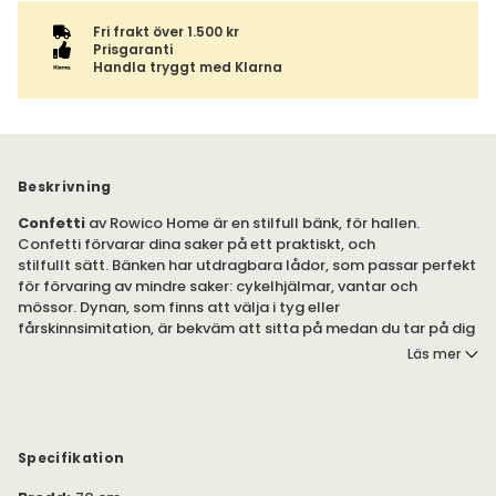
Fri frakt över 1.500 kr
Prisgaranti
Handla tryggt med Klarna
Beskrivning
Confetti
av Rowico Home är en stilfull bänk, för hallen.
Confetti förvarar dina saker på ett praktiskt, och
stilfullt sätt. Bänken har utdragbara lådor, som passar perfekt
för förvaring av mindre saker: cykelhjälmar, vantar och
mössor. Dynan, som finns att välja i tyg eller
fårskinnsimitation, är bekväm att sitta på medan du tar på dig
dina skor. Ett praktiskt tillskott till hallen!
Läs mer
Finns i olika utföranden.
Confetti finns att välja med två, eller tre, rymliga lådor.
Lådorna är utdragbara, med handtag i metall. Här finns gott
Specifikation
om plats för förvaring!