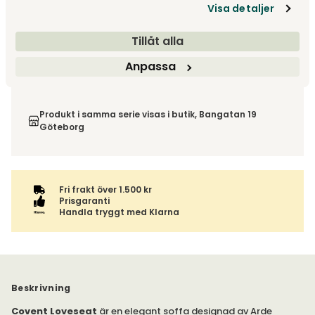
Visa detaljer
Tillåt alla
Leveranstid ca 6-8 v.
Fri frakt över 1 500 kr
Anpassa
Välj utförande via 'Gör dina val' för fraktinformation på din
Returinformation
kombination.
Du beställer produkten efter dina val och omfattas därför
inte av ångerrätten.
Produkt i samma serie visas i butik, Bangatan 19
Göteborg
Fri frakt över 1.500 kr
Prisgaranti
Handla tryggt med Klarna
Beskrivning
Covent Loveseat
är en elegant soffa designad av Arde