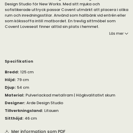
Design Studio för New Works. Med sitt mjuka och
sofistikerade uttryck passar Covent utmärkt att placera i olika
rum och inredningsstilar. Använd som hallbänk vid entrén eller
som kökssoffa intill matbordet. En trevlig sittmöbel som
Covent Loveseat finner alltid sin plats i hemmet.
Läs mer
Covent Loveseat är en mångsidig möbel från New Works som
kan placeras på flera olika platser i hemmet. Fåtöljens
klädsel täcker alla sidor vilket framhäver ett detaljerat
hantverk som får dig att känna omhändertagen av varje
stoppad yta.
Specifikation
Bredd
:
125 cm
Covent kan väljas i valfritt tyg eller läder efter egen smak. På
så vis kan du anpassa klädseln efter ditt personlig hem.
Höjd
:
79 cm
Djup
:
54 cm
Se bifogad
PDF
under 'Specifikation' för mer information om
produkten.
Material
:
Pulverlackad metallram | Högkvalitativt skum
Designer
:
Arde Design Studio
I samma serie erbjuds Covent som
matsalsstol
,
loungefåtölj
Tillverkningsland
:
Litauen
och
soffa
.
Sitthöjd
:
46 cm
Mer information som PDF