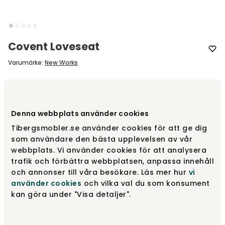
Covent Loveseat
Varumärke
:
New Works
Designa själv
Denna webbplats använder cookies
Gör dina val
Tibergsmobler.se använder cookies för att ge dig
som användare den bästa upplevelsen av vår
webbplats. Vi använder cookies för att analysera
fr.
17 995 kr
trafik och förbättra webbplatsen, anpassa innehåll
och annonser till våra besökare. Läs mer hur
vi
Gör dina val
använder cookies
och vilka val du som konsument
kan göra under "Visa detaljer".
Fri frakt över 1.500 kr
Prisgaranti