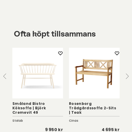
Ofta köpt tillsammans
Småland Bistro
Rosenborg
Köksoffa | Björk
Trädgårdssoffa 2-Sits
As
Cremevit 49
| Teak
Mi
Stolab
Cinas
Lini
 kr
9 950 kr
4 695 kr