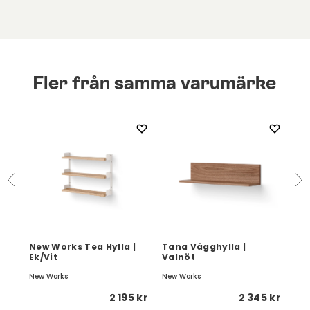
Fler från samma varumärke
New Works Tea Hylla |
Tana Vägghylla |
New
Ek/Vit
Valnöt
Ek/
New Works
New Works
New
 kr
2 195 kr
2 345 kr