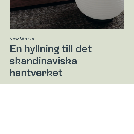
New Works
En hyllning till det
skandinaviska
hantverket
New Works erbjuder en kollektion av möbler och
inredning där ljus möter mörker, gammalt möter
nytt och design möter konst. Varumärket
kombinerar en hyllning till det skandinaviska
hantverkets historia med dagens samtida former.
De samarbetar med en internationell grupp