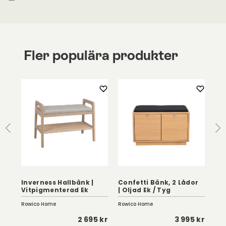
Fler populära produkter
Kli
Inverness Hallbänk |
Confetti Bänk, 2 Lådor
Sva
Vitpigmenterad Ek
| Oljad Ek / Tyg
Be
Rowico Home
Rowico Home
Tor
0 kr
2 695 kr
3 995 kr