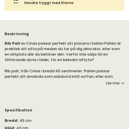
Handla tryggt med Klarna
Beskrivning
Rib Pall
av Cinas passar perfekt att placera i hallen.Pallen är
praktisk att sitta på medan du tar på dig dina skor, eller som
en sittplats där du behöver den. Varför inte välja till en
tillhörande dyna i läder, för en bekväm sittyta?
Rib pall, från Cinas i bredd 45 centimeter. Pallen passar
perfekt att använda som sidobord intill soffan, eller som
sängbord intill sängen.
Läs mer
Du kan välja till en tillhörande sittdyna, tillverkad i läder.
Sittdyna säljs separat. Du hittar denna under
'Rekommenderade tillval'.
Specifikation
Bredd
:
45 cm
Höjd
:
43 cm