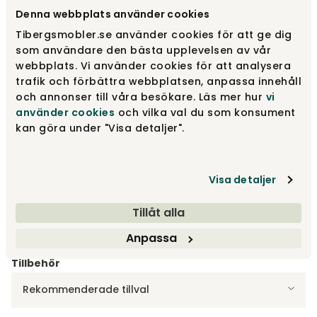
Denna webbplats använder cookies
Tibergsmobler.se använder cookies för att ge dig
Välj utförande
Teak
som användare den bästa upplevelsen av vår
webbplats. Vi använder cookies för att analysera
Teak
2 930 kr
trafik och förbättra webbplatsen, anpassa innehåll
och annonser till våra besökare. Läs mer hur
vi
använder cookies
och vilka val du som konsument
kan göra under "Visa detaljer".
Bambu
1 665 kr
Visa detaljer
Svart
2 930 kr
Tillåt alla
Anpassa
Tillbehör
Rekommenderade tillval