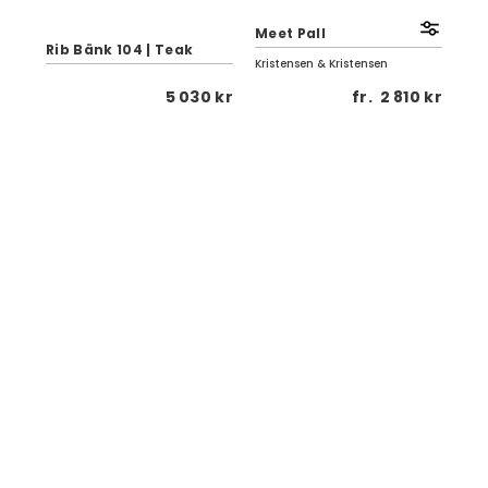
Hju
Al
Meet Pall
Ty
Rib Bänk 104 | Teak
Kristensen & Kristensen
Vipp
 kr
5 030 kr
fr.
2 810 kr