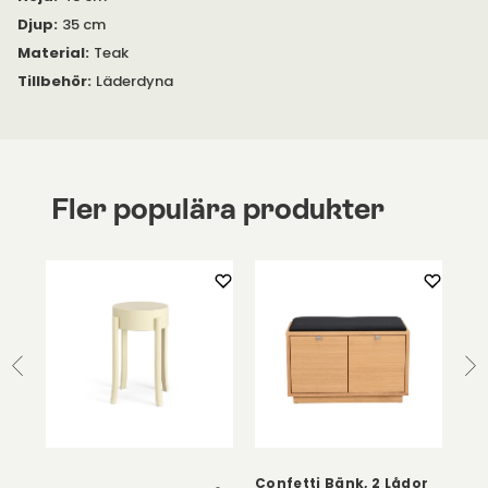
Djup
:
35 cm
Material
:
Teak
Tillbehör
:
Läderdyna
Fler populära produkter
Confetti Bänk, 2 Lådor
Ant