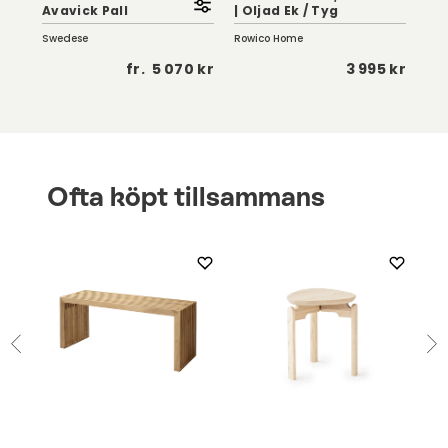
Avavick Pall
| Oljad Ek / Tyg
Mä
Swedese
Rowico Home
Kris
 kr
fr.
5 070 kr
3 995 kr
Ofta köpt tillsammans
Vip