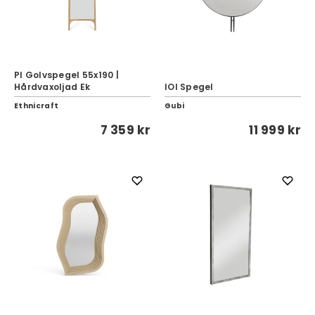
PI Golvspegel 55x190 |
Hårdvaxoljad Ek
IOI Spegel
Ethnicraft
Gubi
7 359 kr
11 999 kr