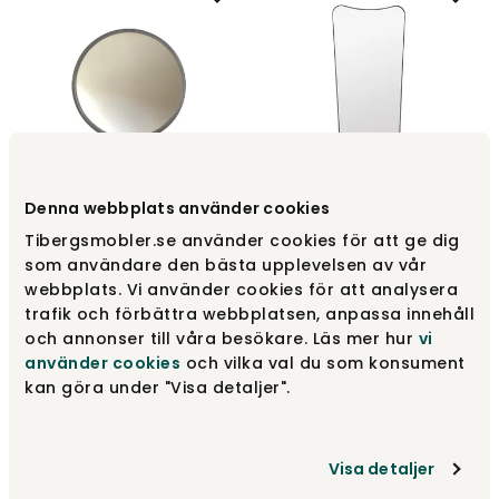
Denna webbplats använder cookies
F.A. 33 Spegel 70x146 Svart
Tibergsmobler.se använder cookies för att ge dig
2000 Spegel Grå
Mässing
som användare den bästa upplevelsen av vår
Englesson
Gubi
webbplats. Vi använder cookies för att analysera
trafik och förbättra webbplatsen, anpassa innehåll
5 100 kr
17 999 kr
och annonser till våra besökare. Läs mer hur
vi
använder cookies
och vilka val du som konsument
kan göra under "Visa detaljer".
Visa detaljer