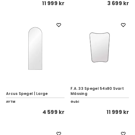
11 999 kr
3 699 kr
F.A. 33 Spegel 54x80 Svart
Arcus Spegel | Large
Mässing
AYTM
Gubi
4 599 kr
11 999 kr