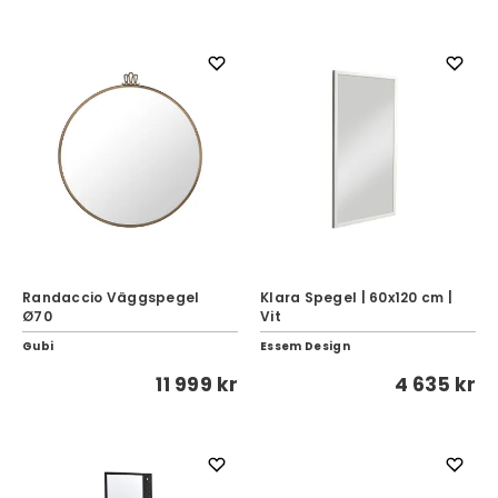
Randaccio Väggspegel
Klara Spegel | 60x120 cm |
Ø70
Vit
Gubi
Essem Design
11 999 kr
4 635 kr