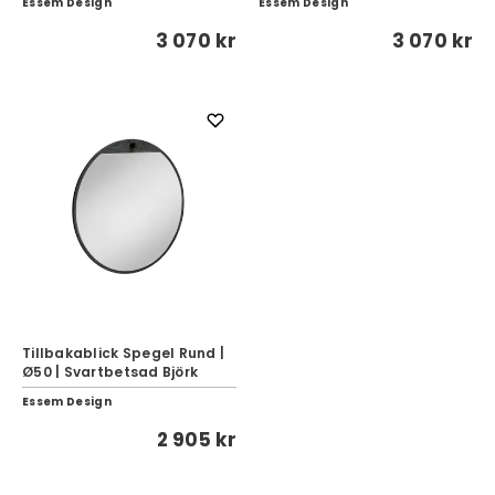
Essem Design
Essem Design
3 070 kr
3 070 kr
Tillbakablick Spegel Rund |
Ø50 | Svartbetsad Björk
Essem Design
2 905 kr