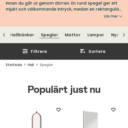
innan du går ut genom dörren. En rund spegel ger ett
mjukt och välkomnande intryck, medan en rektangulär
variant kan förstärka rummets längd. Oavsett stil och
Läs mer
storlek hittar du hos oss ett brett utbud av speglar
som lyfter din hall och gör den både funktionell och
inbjudande.
ar
Hallbänkar
Speglar
Mattor
Lampor
Nyckel
Filtrera
Sortera
Startsida
Hall
Speglar
Populärt just nu