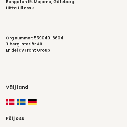
Bangatan 19, Majorna, Göteborg.
Hitta till oss >
Org nummer: 559040-8604
Tiberg Interiör AB
En del av
Front Group
Välj land
Följ oss