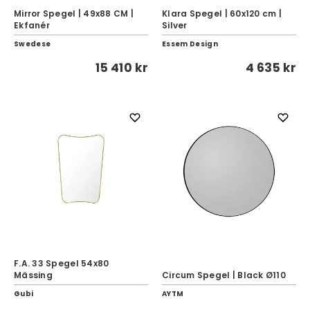
Mirror Spegel | 49x88 CM |
Klara Spegel | 60x120 cm |
Ekfanér
Silver
Swedese
Essem Design
15 410 kr
4 635 kr
F.A. 33 Spegel 54x80
Mässing
Circum Spegel | Black Ø110
Gubi
AYTM