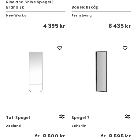
Rise and Shine Spegel |
Bränd Ek
Bon Hallskåp
New Works
Ferm Living
4 395 kr
8 435 kr
Tati Spegel
Spegel 7
Asplund
Scherlin
fr.
8 600 kr
fr.
8 595 kr