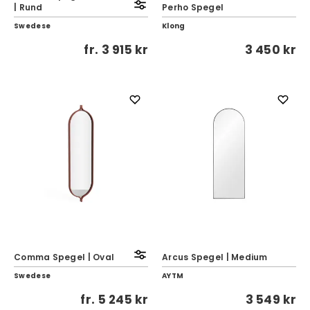
| Rund
Perho Spegel
Swedese
Klong
fr.
3 915 kr
3 450 kr
Comma Spegel | Oval
Arcus Spegel | Medium
Swedese
AYTM
fr.
5 245 kr
3 549 kr