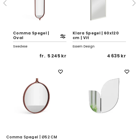
Comma Spegel |
Klara Spegel | 60x120
Mir
Oval
cm | Vit
CM
Swedese
Essem Design
Swe
0 kr
fr.
5 245 kr
4 635 kr
Comma Spegel | Ø52 CM