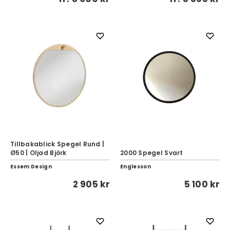
Tillbakablick Spegel Rund |
Ø50 | Oljad Björk
2000 Spegel Svart
Essem Design
Englesson
2 905 kr
5 100 kr