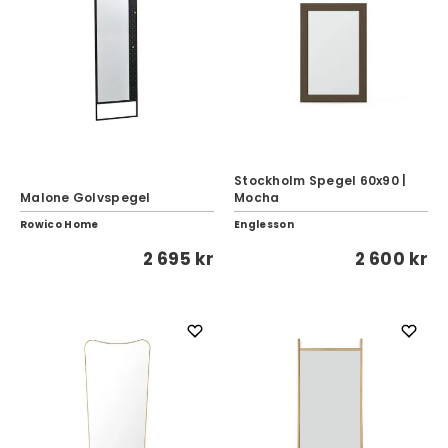
Stockholm Spegel 60x90 |
Malone Golvspegel
Mocha
Rowico Home
Englesson
2 695 kr
2 600 kr