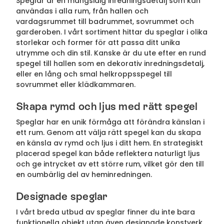
Speglar är en mångsidig inredningsdetalj som kan
användas i alla rum, från hallen och
vardagsrummet till badrummet, sovrummet och
garderoben. I vårt sortiment hittar du speglar i olika
storlekar och former för att passa ditt unika
utrymme och din stil. Kanske är du ute efter en rund
spegel till hallen som en dekorativ inredningsdetalj,
eller en lång och smal helkroppsspegel till
sovrummet eller klädkammaren.
Skapa rymd och ljus med rätt spegel
Speglar har en unik förmåga att förändra känslan i
ett rum. Genom att välja rätt spegel kan du skapa
en känsla av rymd och ljus i ditt hem. En strategiskt
placerad spegel kan både reflektera naturligt ljus
och ge intrycket av ett större rum, vilket gör den till
en oumbärlig del av heminredningen.
Designade speglar
I vårt breda utbud av speglar finner du inte bara
funktionella objekt utan även designade konstverk