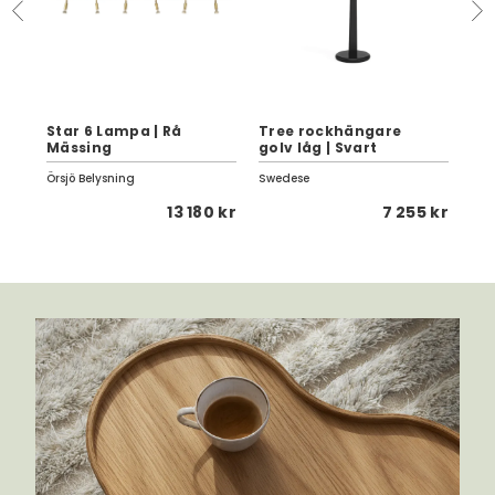
Star 6 Lampa | Rå
Tree rockhängare
St
Mässing
golv låg | Svart
4-D
Örsjö Belysning
Swedese
Eng
5 kr
13 180 kr
7 255 kr