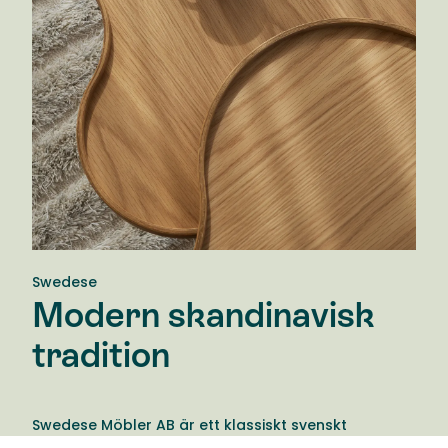
Swedese
Modern skandinavisk
tradition
Swedese Möbler AB är ett klassiskt svenskt
möbelföretag med stark förankring i både hem och