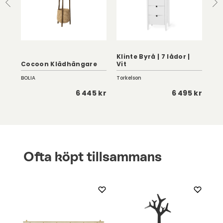
Klinte Byrå | 7 lådor |
Ann
Cocoon Klädhängare
Vit
Vit
BOLIA
Torkelson
Ess
0 kr
6 445 kr
6 495 kr
Ofta köpt tillsammans