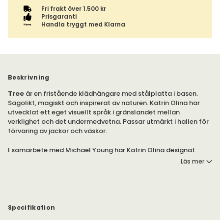
Fri frakt över 1.500 kr
Prisgaranti
Handla tryggt med Klarna
Beskrivning
Tree
är en fristående klädhängare med stålplatta i basen.
Sagolikt, magiskt och inspirerat av naturen. Katrin Olina har
utvecklat ett eget visuellt språk i gränslandet mellan
verklighet och det undermedvetna. Passar utmärkt i hallen för
förvaring av jackor och väskor.
I samarbete med Michael Young har Katrin Olina designat
klädhängaren Tree som blivit en stark symbol för Swedese.
Läs mer
Finns i flera olika färger i två olika höjder.
Kulörlackad MDF eller ekfanérad MDF.
Observera att produktbilderna mestadels visar rockhängaren i
Specifikation
modell hög.