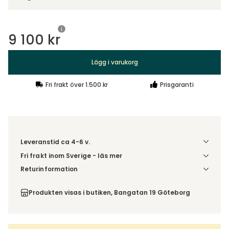
9 100 kr
Lägg i varukorg
Fri frakt över 1.500 kr
Prisgaranti
Leveranstid ca 4-6 v.
Fri frakt inom Sverige - läs mer
Denna vara skickas till din port/tomtgräns. Innan leverans
Returinformation
blir du aviserad om vilken tidpunkt leveransen beräknas.
Du beställer produkten efter dina val och omfattas därför
Beställs varan ihop med andra produkter skickas hela
inte av ångerrätten.
Produkten visas i butiken, Bangatan 19 Göteborg
ordern tillsammans.