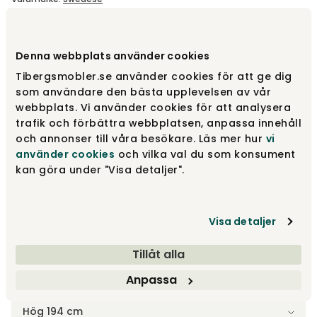
Välj färg
Vit
Denna webbplats använder cookies
Tibergsmobler.se använder cookies för att ge dig
Vit
9 100 kr
som användare den bästa upplevelsen av vår
webbplats. Vi använder cookies för att analysera
trafik och förbättra webbplatsen, anpassa innehåll
Svart
och annonser till våra besökare. Läs mer hur
vi
9 100 kr
Fåtal i lager
använder cookies
och vilka val du som konsument
kan göra under "Visa detaljer".
Lackad Ek
11 480 kr
Visa detaljer
Tillåt alla
Anpassa
Välj storlek
Hög 194 cm