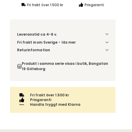
Fri frakt över 1.500 kr
Prisgaranti
Leveranstid ca 4-6 v.
Fri frakt inom Sverige - läs mer
Denna vara skickas till din port/tomtgräns. Innan
Returinformation
leverans blir du aviserad om vilken tidpunkt
Du beställer produkten efter dina val och
leveransen beräknas. Beställs varan ihop med
omfattas därför inte av ångerrätten.
Produkt i samma serie visas i butik, Bangatan
andra produkter skickas hela ordern tillsammans.
19 Göteborg
Fri frakt över 1.500 kr
Prisgaranti
Handla tryggt med Klarna