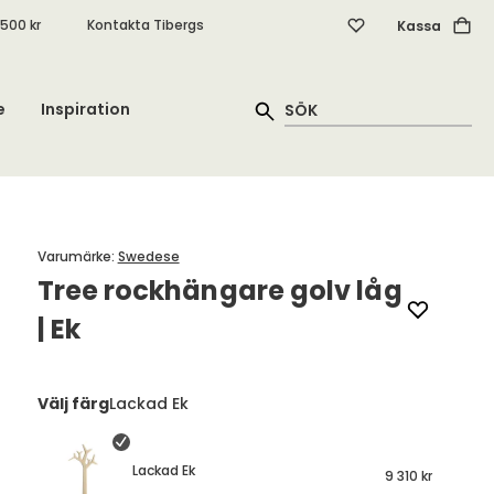
.500 kr
Kontakta Tibergs
Kassa
e
Inspiration
Varumärke
:
Swedese
Tree rockhängare golv låg
| Ek
Välj färg
Lackad Ek
Lackad Ek
9 310 kr