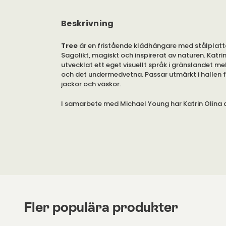
Beskrivning
Tree
är en fristående klädhängare med stålplatta
Sagolikt, magiskt och inspirerat av naturen. Katrin
utvecklat ett eget visuellt språk i gränslandet me
och det undermedvetna. Passar utmärkt i hallen f
jackor och väskor.
I samarbete med Michael Young har Katrin Olina 
klädhängaren Tree som blivit en stark symbol för
i flera olika färger i två olika höjder.
Kulörlackad MDF eller ekfanérad MDF.
Observera att produktbilderna mestadels visar r
modell hög.
Fler populära produkter