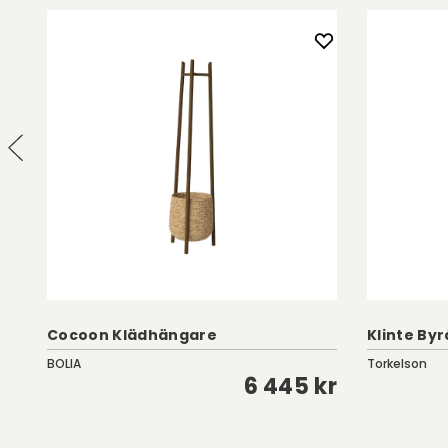
Cocoon Klädhängare
Klinte Byrå
BOLIA
Torkelson
kr
6 445 kr