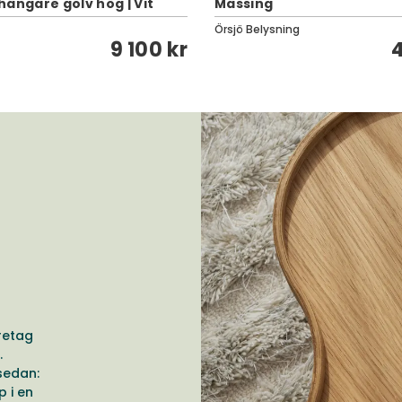
hängare golv hög | Vit
Mässing
Örsjö Belysning
9 100 kr
4
retag
.
sedan:
 i en