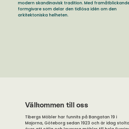
modern skandinavisk tradition. Med framåtblickand
formgivare som delar den tidlösa idén om den
arkitektoniska helheten.
Välkommen till oss
Tibergs Möbler har funnits på Bangatan 19 i
Majorna, Göteborg sedan 1923 och är idag stolt
över att sälja och leverera möbler till hela Sverig