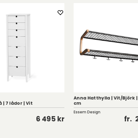
Anna Hatthylla | Vit/Björk |
 | 7 lådor | Vit
cm
Essem Design
6 495 kr
fr.