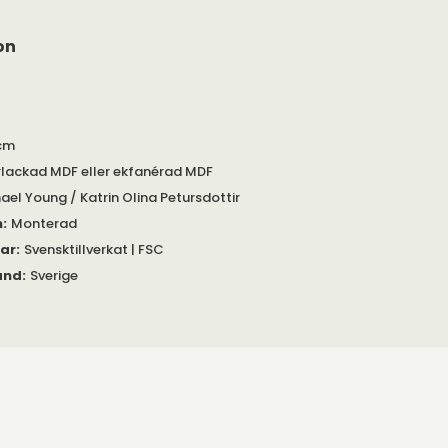
on
cm
rlackad MDF eller ekfanérad MDF
ael Young / Katrin Olina Petursdottir
m
:
Monterad
gar
:
Svensktillverkat | FSC
and
:
Sverige