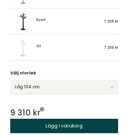
Svart
7 255 kr
Vit
7 255 kr
Välj storlek
Låg 134 cm
9 310 kr
Lägg i varukorg