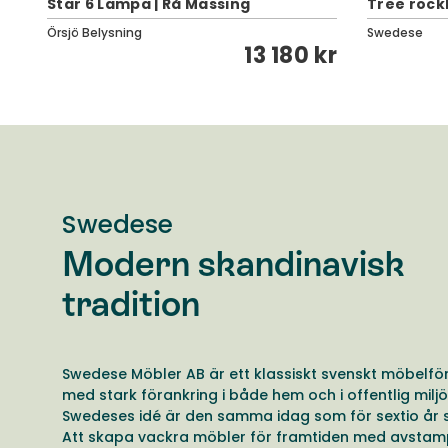
Star 6 Lampa | Rå Mässing
Tree rock
Örsjö Belysning
Swedese
kr
13 180 kr
Swedese
Modern skandinavisk
tradition
Swedese Möbler AB är ett klassiskt svenskt möbelfö
med stark förankring i både hem och i offentlig miljö
Swedeses idé är den samma idag som för sextio år 
Att skapa vackra möbler för framtiden med avstamp