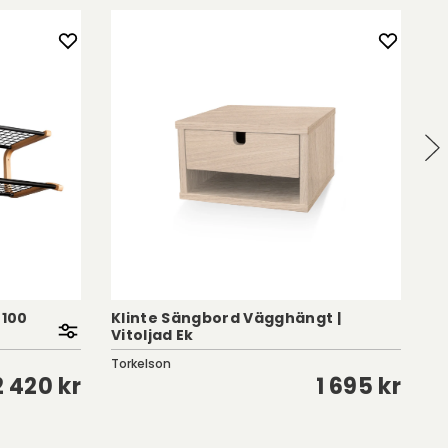
 100
Klinte Sängbord Vägghängt |
Kl
Vitoljad Ek
Få
Torkelson
To
2 420 kr
1 695 kr