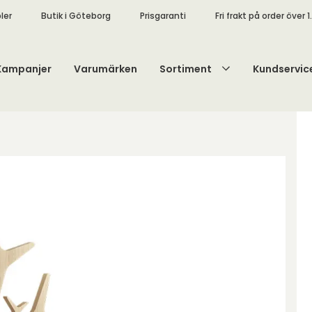
ler
Butik i Göteborg
Prisgaranti
Fri frakt på order över 1
Kampanjer
Varumärken
Sortiment
Kundservic