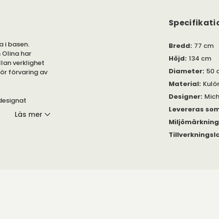
Specifikati
 i basen.
Bredd
:
77 cm
 Olina har
Höjd
:
134 cm
llan verklighet
Diameter
:
50 
ör förvaring av
Material
:
Kulö
Designer
:
Mich
designat
Levereras so
 Swedese. Finns
Läs mer
Miljömärknin
Tillverkningsl
ockhängaren i