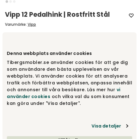
Vipp 12 Pedalhink | Rostfritt Stål
Varumärke
:
Vipp
Välj modell
Vipp 12
Denna webbplats använder cookies
Vipp 12
2 495 kr
Tibergsmobler.se använder cookies för att ge dig
Fåtal i lager
som användare den bästa upplevelsen av vår
webbplats. Vi använder cookies för att analysera
trafik och förbättra webbplatsen, anpassa innehåll
Vipp 13
3 495 kr
och annonser till våra besökare. Läs mer hur
vi
Finns i lager
använder cookies
och vilka val du som konsument
kan göra under "Visa detaljer".
Vipp 14
3 795 kr
Fåtal i lager
Visa detaljer
Visa fler +3