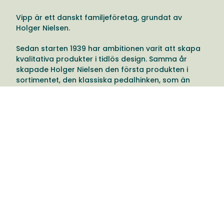
Vipp är ett danskt familjeföretag, grundat av
Holger Nielsen.
Sedan starten 1939 har ambitionen varit att skapa
kvalitativa produkter i tidlös design. Samma år
skapade Holger Nielsen den första produkten i
sortimentet, den klassiska pedalhinken, som än
idag finns till försäljning.
Pedalhinken sådde fröet till Vipp, som idag erbjuder
en bred variation av produkter: från
badrumstillbehör, till möbler och kompletta kök.
Visionen hos Vipp är att använda de funktionella
principer Holger arbetade med och föra in dem i
sina produkter. Med designern Morten Bo Jensen i
spetsen designar Vipp tidlösa, hållbara produkter i
kvalitativa material.