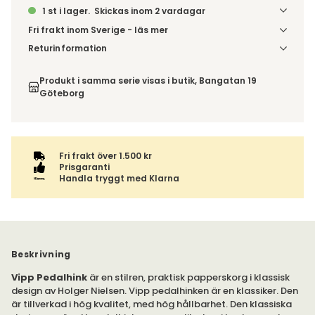
1 st i lager.
Skickas inom 2 vardagar
Fri frakt inom Sverige - läs mer
Denna vara skickas till ett ombud. Du väljer själv i kassan
Returinformation
vilket DHL eller PostNord ombud du önskar få din leverans
Du har 14 dagars ångerrätt från den dag du tog emot din
till. Du blir aviserad när din order finns att hämta. Beställs
order, enligt
distansavtalslagen.
Produkt i samma serie visas i butik, Bangatan 19
varan ihop med andra produkter skickas hela ordern
Göteborg
tillsammans med samma fraktalternativ.
Fri frakt över 1.500 kr
Prisgaranti
Handla tryggt med Klarna
Beskrivning
Vipp Pedalhink
är en stilren, praktisk papperskorg i klassisk
design av Holger Nielsen. Vipp pedalhinken är en klassiker. Den
är tillverkad i hög kvalitet, med hög hållbarhet. Den klassiska