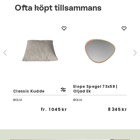
Ofta köpt tillsammans
0
Elope Spegel 73x58 |
Elo
Classic Kudde
Oljad Ek
Olj
BOLIA
BOLIA
BOL
 kr
fr.
1 045 kr
8 345 kr