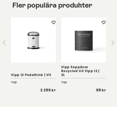
Fler populära produkter
Vipp Soppåsar
Recycled till Vipp 12 |
Vip
it
Vipp 12 Pedalhink | Vit
3L
Be
Vipp
Vipp
Vipp
 kr
2 295 kr
59 kr