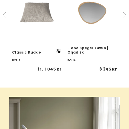
d
Elope Spegel 73x58 |
Elo
Classic Kudde
Oljad Ek
Olj
BOLIA
BOLIA
BOL
5 kr
fr.
1 045 kr
8 345 kr