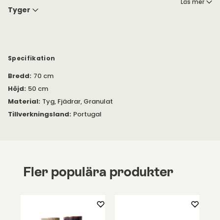
Läs mer
Välj mellan flera olika tyger från Kvadrat (Canvas) och Neotex
Tyger
(Ritz sammetstyg) i mjuka typiska Warm Nordic färger.
Specifikation
Bredd
:
70 cm
Höjd
:
50 cm
Material
:
Tyg, Fjädrar, Granulat
Tillverkningsland
:
Portugal
Fler populära produkter