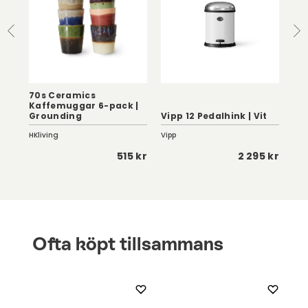
70s Ceramics
Kaffemuggar 6-pack |
Grounding
Vipp 12 Pedalhink | Vit
Gr
HKliving
Vipp
Des
 kr
515 kr
2 295 kr
Ofta köpt tillsammans