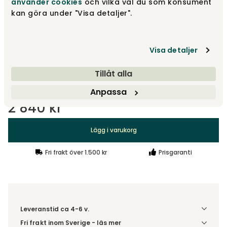
använder cookies
och vilka val du som konsument
Grey Melange
2 840 kr
kan göra under "Visa detaljer".
Visa detaljer
Burnt Orange
2 840 kr
Tillåt alla
Anpassa
2 840 kr
Lägg i varukorg
Fri frakt över 1.500 kr
Prisgaranti
Leveranstid ca 4-6 v.
Fri frakt inom Sverige - läs mer