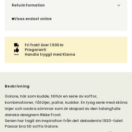
Denna vara skickas till ett ombud. Du väljer själv i kassan
Returinformation
vilket DHL eller PostNord ombud du önskar få din leverans
Du beställer produkten efter dina val och omfattas därför
till. Du blir aviserad när din order finns att hämta. Beställs
inte av ångerrätten.
Visas endast online
varan ihop med andra produkter skickas hela ordern
tillsammans med samma fraktalternativ.
Fri frakt över 1.500 kr
Prisgaranti
Handla tryggt med Klarna
Beskrivning
Galore, här som kudde, tillhör en serie av soffor,
kombinationer, fåtöljer, pallar, kuddar. En lyxig serie med sköna
linjer och vackra sömmar som är skapad av den talangfulle
danska designern Rikke Frost.
Serien har tagit sin inspiration från det dekadenta 1920-talet.
Passar bra till soffa Galore.