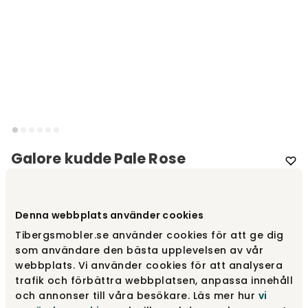
Galore kudde Pale Rose
Varumärke
:
Warm Nordic
Denna webbplats använder cookies
Välj färg
Pale Rose
Tibergsmobler.se använder cookies för att ge dig
som användare den bästa upplevelsen av vår
Pale Rose
2 840 kr
webbplats. Vi använder cookies för att analysera
trafik och förbättra webbplatsen, anpassa innehåll
och annonser till våra besökare. Läs mer hur
vi