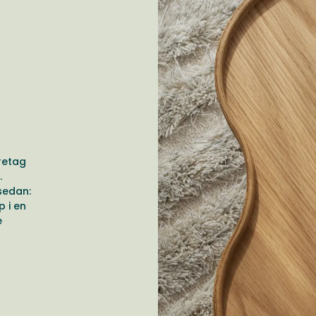
retag
.
sedan:
 i en
e