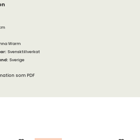
on
cm
inna Warm
gar
:
Svensktillverkat
and
:
Sverige
rmation som PDF