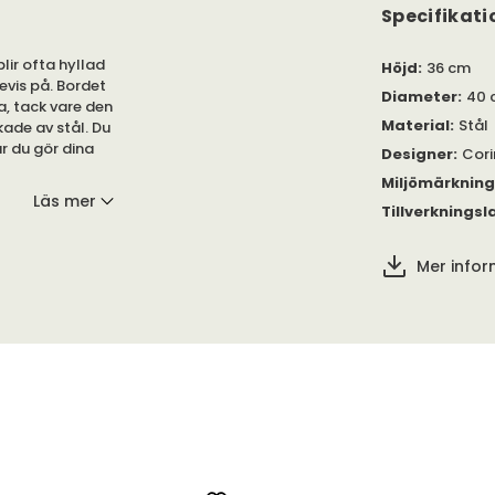
Specifikati
lir ofta hyllad
Höjd
:
36 cm
evis på. Bordet
Diameter
:
40 
, tack vare den
Material
:
Stål
rkade av stål. Du
är du gör dina
Designer
:
Cor
Miljömärknin
Läs mer
Tillverkningsl
rkrukan är av
Mer info
 att välja i
ängligt i tre