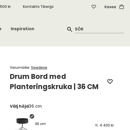
.500 kr
Kontakta Tibergs
Kassa
e
Inspiration
Varumärke
:
Swedese
Drum Bord med
Planteringskruka | 36 CM
Välj höjd
36 cm
36 cm
fr.
4 430 kr