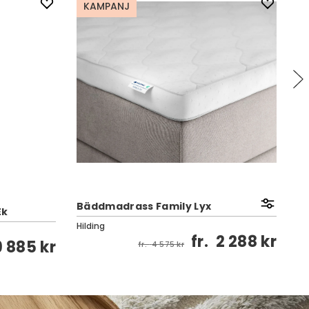
KAMPANJ
Bäddmadrass Family Lyx
Ek
Lu
Hilding
Va
fr.
2 288 kr
9 885 kr
fr.
4 575 kr