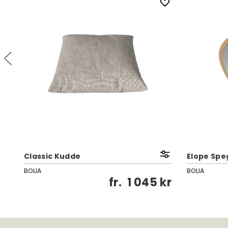
Classic Kudde
Elope Speg
BOLIA
BOLIA
kr
fr.
1 045 kr