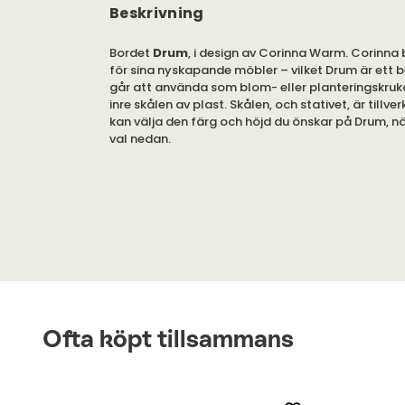
Beskrivning
Bordet
Drum
, i design av Corinna Warm. Corinna b
för sina nyskapande möbler – vilket Drum är ett b
går att använda som blom- eller planteringskruka
inre skålen av plast. Skålen, och stativet, är tillve
kan välja den färg och höjd du önskar på Drum, n
val nedan.
Du kan välja mellan svart, eller vit, lackering. Inne
plast.
Skålen har en diameter av 40 centimeter. Den finns
höjderna 13, eller 17, centimeter. Stativet finns tillg
höjder: 36, 46 och 56 centimeter.
Ofta köpt tillsammans