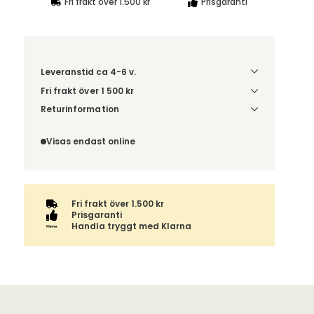
Fri frakt över 1.500 kr
Prisgaranti
Leveranstid ca 4-6 v.
Fri frakt över 1 500 kr
Välj utförande via 'Gör dina val' för
Returinformation
fraktinformation på din kombination.
Du beställer produkten efter dina val och
omfattas därför inte av ångerrätten.
Visas endast online
Fri frakt över 1.500 kr
Prisgaranti
Handla tryggt med Klarna