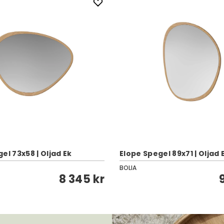
el 73x58 | Oljad Ek
Elope Spegel 89x71 | Oljad 
BOLIA
8 345 kr