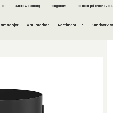
ler
Butik i Göteborg
Prisgaranti
Fri frakt på order över 1
Kampanjer
Varumärken
Sortiment
Kundservic