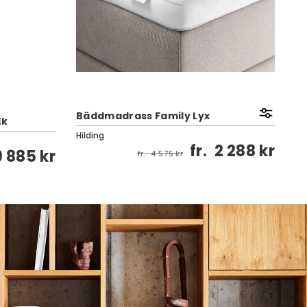
Kl
Bäddmadrass Family Lyx
Ek
E
Hilding
To
fr.
2 288 kr
9 885 kr
fr.
4 575 kr