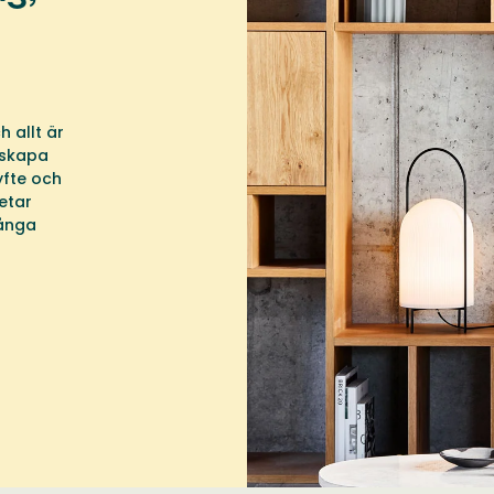
h allt är
 skapa
yfte och
etar
ånga