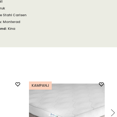
ll
ruk
ie Stahl Carlsen
m
:
Monterad
and
:
Kina
KAMPANJ