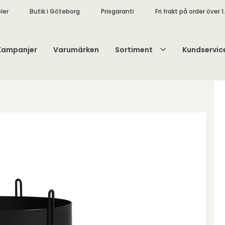
ler
Butik i Göteborg
Prisgaranti
Fri frakt på order över 1
Kampanjer
Varumärken
Sortiment
Kundservic