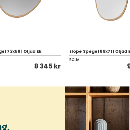
el 73x58 | Oljad Ek
Elope Spegel 89x71 | Oljad 
BOLIA
8 345 kr
ng,