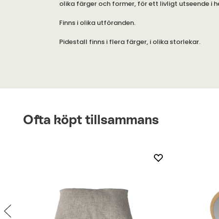
olika färger och former, för ett livligt utseende i
Finns i olika utföranden.
Pidestall finns i flera färger, i olika storlekar.
Pidestall är tillverkad av metall, för inomhusbruk.
Ofta köpt tillsammans