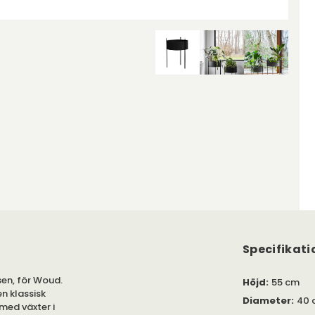
Specifikati
sen, för Woud.
Höjd
:
55 cm
n klassisk
Diameter
:
40 
 med växter i