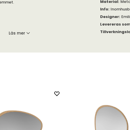
Material
:
Meta
 hemmet.
Info
:
Inomhusb
Designer
:
Emil
Levereras so
Tillverkningsl
Läs mer