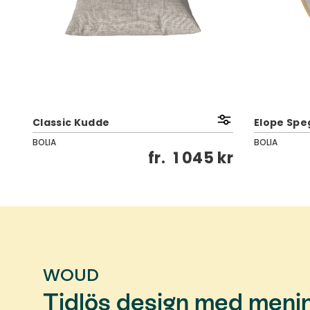
Classic Kudde
Elope Speg
BOLIA
BOLIA
kr
fr.
1 045 kr
WOUD
Tidlös design med meni