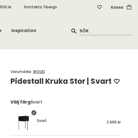
.500 kr
Kontakta Tibergs
Kassa
e
Inspiration
Varumärke
:
WOUD
Pidestall Kruka Stor | Svart
Välj färg
Svart
Svart
2 895 kr