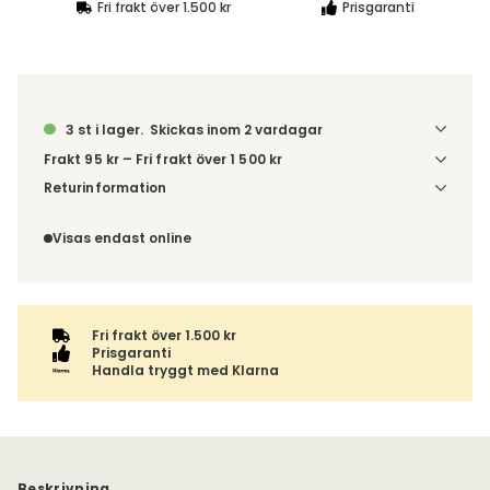
Fri frakt över 1.500 kr
Prisgaranti
3 st i lager.
Skickas inom 2 vardagar
Frakt 95 kr – Fri frakt över 1 500 kr
Denna vara skickas till ett ombud. Du väljer själv i kassan
Returinformation
vilket DHL eller PostNord ombud du önskar få din leverans
Du har 14 dagars ångerrätt från den dag du tog emot din
till. Du blir aviserad när din order finns att hämta. Beställs
order, enligt
distansavtalslagen.
Visas endast online
varan ihop med andra produkter skickas hela ordern
tillsammans med samma fraktalternativ.
Fri frakt över 1.500 kr
Prisgaranti
Handla tryggt med Klarna
Beskrivning