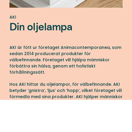
AKI
Din oljelampa
AKI är fött ur företaget Animacontemporanea, som
sedan 2014 producerat produkter för
välbefinnande. Företaget vill hjälpa människor
förbättra sin hälsa, genom ett holistiskt
förhållningssätt.
Hos AKI hittar du oljelampor, för välbefinnande. AKI
betyder ’gnistra’, ’ljus’ och ’hopp’, vilket företaget vill
förmedla med sina produkter. AKI hjälper människor
stärka sin hälsa, genom att återupptäcka enkla,
meningsfulla föremål. Företaget uppmuntrar
ritualer som skapar kopplingar mellan vår inre
värld, och vår fysiska värld. Oljelamporna inspirerar
till reflektion, ritualer och balans.