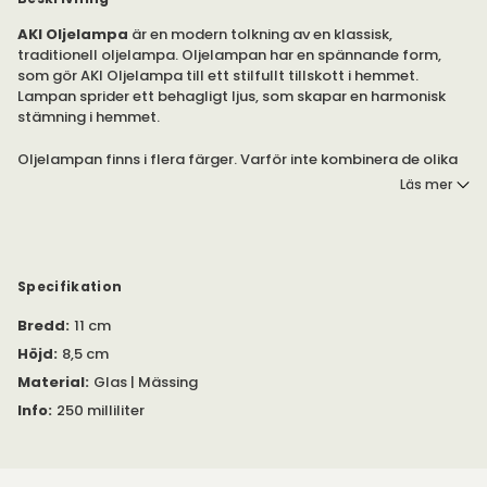
AKI Oljelampa
är en modern tolkning av en klassisk,
traditionell oljelampa. Oljelampan har en spännande form,
som gör AKI Oljelampa till ett stilfullt tillskott i hemmet.
Lampan sprider ett behagligt ljus, som skapar en harmonisk
stämning i hemmet.
Oljelampan finns i flera färger. Varför inte kombinera de olika
färgerna, för ett harmoniskt uttryck i ditt hem?
Läs mer
AKI Oljelampa är tillverkad för hand i Europa, av munblåst glas.
Kombinera olika färger, för ett spännande stämningsuttryck i
inredningen.
Specifikation
Liten rymmer 250 milliliter olja. Stor rymmer 750 milliliter olja.
Bredd
:
11 cm
Observera! Lampolja ingår inte.
Höjd
:
8,5 cm
Material
:
Glas | Mässing
Info
:
250 milliliter