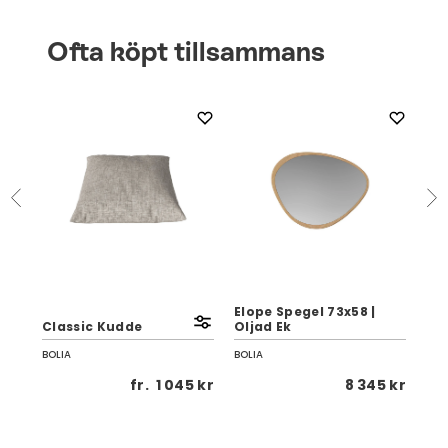
Ofta köpt tillsammans
Elope Spegel 73x58 |
Elo
Classic Kudde
Oljad Ek
Olj
BOLIA
BOLIA
BOL
0 kr
fr.
1 045 kr
8 345 kr