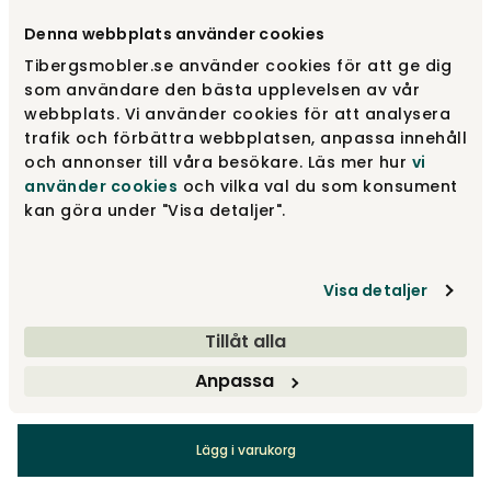
Välj utförande
Liten | Amber
Denna webbplats använder cookies
Tibergsmobler.se använder cookies för att ge dig
Liten | Amber
1 375 kr
som användare den bästa upplevelsen av vår
Fåtal i lager
webbplats. Vi använder cookies för att analysera
trafik och förbättra webbplatsen, anpassa innehåll
och annonser till våra besökare. Läs mer hur
vi
Liten | Smoke Grey
1 375 kr
använder cookies
och vilka val du som konsument
Fåtal i lager
kan göra under "Visa detaljer".
Liten | Clear
1 375 kr
Fåtal i lager
Visa detaljer
Visa fler +1
Tillåt alla
Anpassa
1 375 kr
Lägg i varukorg