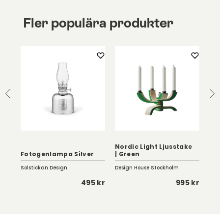
Fler populära produkter
Nordic Light Ljusstake
Con
Fotogenlampa Silver
| Green
Lit
Solstickan Design
Design House Stockholm
Klo
0 kr
495 kr
995 kr