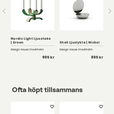
Nordic Light Ljusstake
Bal
| Green
Shell Ljuslykta | Nickel
Sv
Design House Stockholm
Design House Stockholm
Fer
0 kr
995 kr
895 kr
Ofta köpt tillsammans