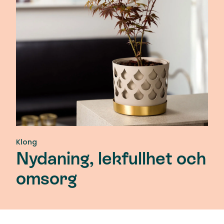
Klong
Nydaning, lekfullhet och
omsorg
Klong utvecklar föremål där funktion, material och