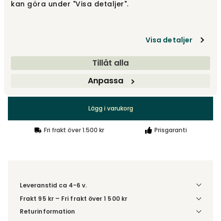
kan göra under "Visa detaljer".
Välj storlek
Visa detaljer
Liten
Tillåt alla
Anpassa
1 130 kr
Lägg i varukorg
Fri frakt över 1.500 kr
Prisgaranti
Leveranstid ca 4-6 v.
Frakt 95 kr – Fri frakt över 1 500 kr
Denna vara skickas till ett ombud. Du väljer själv i kassan
Returinformation
vilket DHL eller PostNord ombud du önskar få din leverans