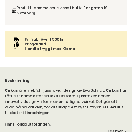
Du beställer produkten efter dina val och omfattas därför
till. Du blir aviserad när din order finns att hämta. Beställs
inte av ångerrätten.
Produkt i samma serie visas i butik, Bangatan 19
varan ihop med andra produkter skickas hela ordern
Göteborg
tillsammans med samma fraktalternativ.
Fri frakt över 1.500 kr
Prisgaranti
Handla tryggt med Klarna
Beskrivning
Cirkus
är en lekfull ljusstake, i design av Eva Schildt.
Cirkus
har
fått sitt namn efter sin lekfulla form. Ljusstaken har en
innovativ design – i form av en rörlig halvcirkel. Det går att
vrida på halvcirkeln, för att skapa ett nytt uttryck. Ett lekfullt
tillskott till inredningen!
Finns i olika utföranden.
Läs mer