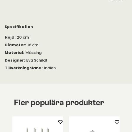
Ljusstaken har en, eller flera, sektioner av rörliga halvcirklar.
Ljusstaken är tillverkad av mässing – men finns även med svart
finish.
Cirkus finns i flera storlekar.
Specifikation
Höjd
:
20 cm
Diameter
:
16 cm
Material
:
Mässing
Designer
:
Eva Schildt
Tillverkningsland
:
Indien
Fler populära produkter