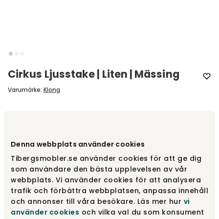
Cirkus Ljusstake | Liten | Mässing
Varumärke
:
Klong
Välj utförande
Mässing
Denna webbplats använder cookies
Mässing
1 130 kr
Tibergsmobler.se använder cookies för att ge dig
som användare den bästa upplevelsen av vår
webbplats. Vi använder cookies för att analysera
Svart
trafik och förbättra webbplatsen, anpassa innehåll
1 130 kr
och annonser till våra besökare. Läs mer hur
vi
använder cookies
och vilka val du som konsument