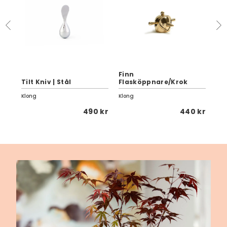
Finn
Tilt Kniv | Stål
Flasköppnare/Krok
Bla
Klong
Klong
Klo
0 kr
490 kr
440 kr