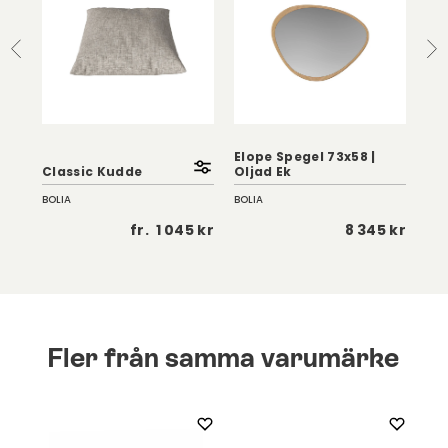
Elope Spegel 73x58 |
Elo
Classic Kudde
Oljad Ek
Olj
BOLIA
BOLIA
BOL
 kr
fr.
1 045 kr
8 345 kr
Fler från samma varumärke