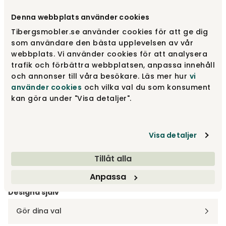
Välj storlek
Ø90 cm
Denna webbplats använder cookies
Tibergsmobler.se använder cookies för att ge dig
Ø90 cm
fr.
5 215 kr
som användare den bästa upplevelsen av vår
webbplats. Vi använder cookies för att analysera
trafik och förbättra webbplatsen, anpassa innehåll
och annonser till våra besökare. Läs mer hur
vi
Ø70 cm
fr.
3 835 kr
använder cookies
och vilka val du som konsument
kan göra under "Visa detaljer".
Visa detaljer
Välj tyg
Tillåt alla
Valfritt tyg
Anpassa
Designa själv
Gör dina val