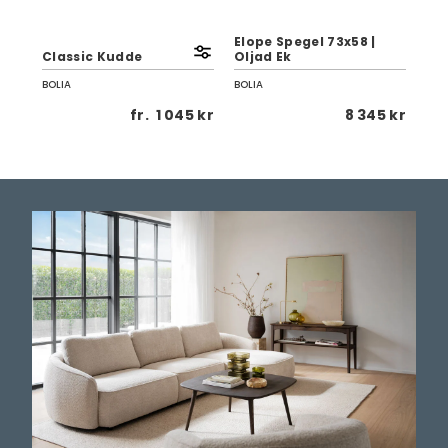
n
Elope Spegel 73x58 |
Elo
Classic Kudde
Oljad Ek
Olj
BOLIA
BOLIA
BOL
 kr
fr.
1 045 kr
8 345 kr