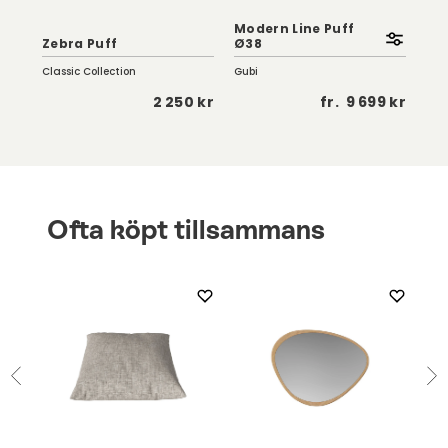
Modern Line Puff
Jop
Zebra Puff
Ø38
Ali
Classic Collection
Gubi
Row
 kr
2 250 kr
fr.
9 699 kr
Ofta köpt tillsammans