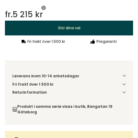
fr.
5 215 kr
Gör dina val
Fri frakt över 1.500 kr
Prisgaranti
Leverans inom 10-14 arbetsdagar
Fri frakt över 1 500 kr
Välj utförande via 'Gör dina val' för fraktinformation på din
Returinformation
kombination.
Du beställer produkten efter dina val och omfattas därför
inte av ångerrätten.
Produkt i samma serie visas i butik, Bangatan 19
Göteborg