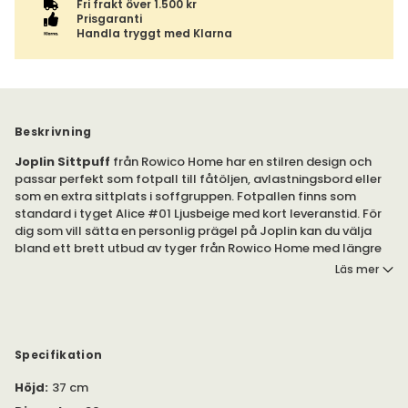
Fri frakt över 1.500 kr
Prisgaranti
Handla tryggt med Klarna
Beskrivning
Joplin Sittpuff
från Rowico Home har en stilren design och
passar perfekt som fotpall till fåtöljen, avlastningsbord eller
som en extra sittplats i soffgruppen. Fotpallen finns som
standard i tyget Alice #01 Ljusbeige med kort leveranstid. För
dig som vill sätta en personlig prägel på Joplin kan du välja
bland ett brett utbud av tyger från Rowico Home med längre
leveranstid.Ø70 och Ø90 centimeter i tyget Alice #01 Ljusbeige
Läs mer
med kort leveranstid. För dig som vill sätta en personlig prägel
på Joplin kan du välja bland ett brett utbud av tyger från
Rowico Home med längre leveranstid.
Sittpuffen finns i storlekarna Ø70 och Ø90 centimeter.
Specifikation
Fötterna är tillverkade i plast och är inte justerbara.
Höjd
:
37 cm
Höjd på fötter: 2,5 centimeter.