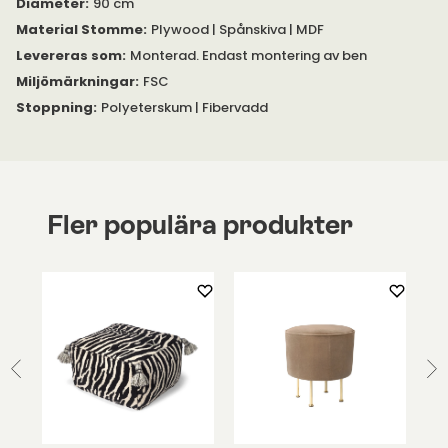
Diameter
:
90 cm
Material Stomme
:
Plywood | Spånskiva | MDF
Tjocklek på fötter: Ø4,5 centimeter.
Levereras som
:
Monterad. Endast montering av ben
Tygspecifikation för Alice #01 Ljusbeige:
Miljömärkningar
:
FSC
Stoppning
:
Polyeterskum | Fibervadd
Fler populära produkter