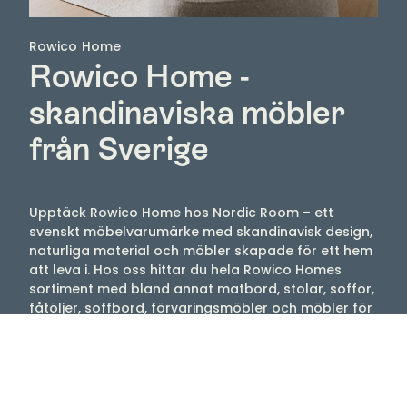
Rowico Home
Rowico Home -
skandinaviska möbler
från Sverige
Upptäck Rowico Home hos Nordic Room – ett
svenskt möbelvarumärke med skandinavisk design,
naturliga material och möbler skapade för ett hem
att leva i. Hos oss hittar du hela Rowico Homes
sortiment med bland annat matbord, stolar, soffor,
fåtöljer, soffbord, förvaringsmöbler och möbler för
sovrummet.
Rowico Home kombinerar funktion, komfort och ett
tidlöst formspråk som gör möblerna enkla att
använda i både moderna och klassiska hem.