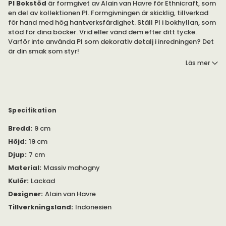
PI Bokstöd
är formgivet av Alain van Havre för Ethnicraft, som
en del av kollektionen PI. Formgivningen är skicklig, tillverkad
för hand med hög hantverksfärdighet. Ställ PI i bokhyllan, som
stöd för dina böcker. Vrid eller vänd dem efter ditt tycke.
Varför inte använda PI som dekorativ detalj i inredningen? Det
är din smak som styr!
Läs mer
Finns i olika utföranden.
Bokstödet är en del av kollektionen PI av Ethnicraft.
Kollektionen består av möbler och inredning, för hela hemmet.
Specifikation
Du kan använda PI som bokstöd; eller som en dekorativ detalj i
Bredd
:
9 cm
inredningen. Hur använder du PI?
Höjd
:
19 cm
Djup
:
7 cm
Material
:
Massiv mahogny
Kulör
:
Lackad
Designer
:
Alain van Havre
Tillverkningsland
:
Indonesien