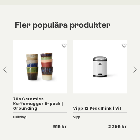
Fler populära produkter
70s Ceramics
Kaffemuggar 6-pack |
Tru
Grounding
Vipp 12 Pedalhink | Vit
/Bl
HKliving
Vipp
Kart
 kr
515 kr
2 295 kr