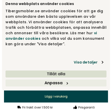
Välj utförande
Mahogny
Denna webbplats använder cookies
Tibergsmobler.se använder cookies för att ge dig
Mahogny
1 875 kr
som användare den bästa upplevelsen av vår
webbplats. Vi använder cookies för att analysera
trafik och förbättra webbplatsen, anpassa innehåll
och annonser till våra besökare. Läs mer hur
vi
Brunbetsad mahogny
1 875 kr
använder cookies
och vilka val du som konsument
Fåtal i lager
kan göra under "Visa detaljer".
Lönn
2 395 kr
Visa detaljer
Tillåt alla
Anpassa
1 875 kr
Lägg i varukorg
Fri frakt över 1.500 kr
Prisgaranti