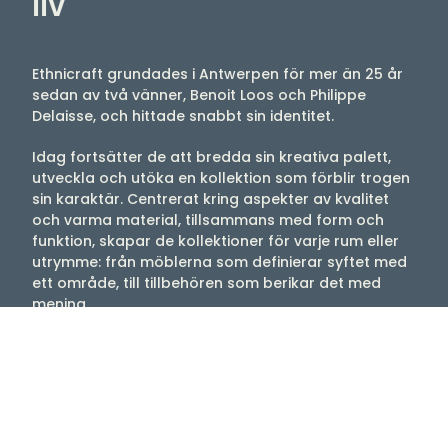
liv
Ethnicraft grundades i Antwerpen för mer än 25 år
sedan av två vänner, Benoit Loos och Philippe
Delaisse, och hittade snabbt sin identitet.
Idag fortsätter de att bredda sin kreativa palett,
utveckla och utöka en kollektion som förblir trogen
sin karaktär. Centrerat kring aspekter av kvalitet
och varma material, tillsammans med form och
funktion, skapar de kollektioner för varje rum eller
utrymme: från möblerna som definierar syftet med
ett område, till tillbehören som berikar det med
mening.
Ditt hem ska göras av mer än bara föremål. Det ska
vara fyllt med saker som har betydelse, vilket gör
att ditt hem känns inboat och i huvudsak ditt.