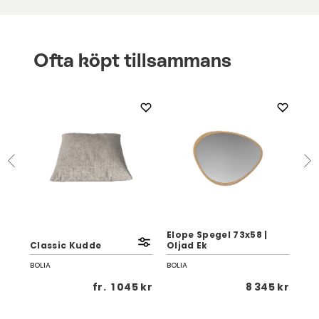
Ofta köpt tillsammans
Elope Spegel 73x58 |
Elo
Classic Kudde
Oljad Ek
Olj
BOLIA
BOLIA
BOL
5 kr
fr.
1 045 kr
8 345 kr