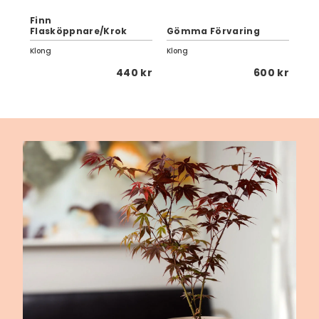
|
Finn
Cir
Flasköppnare/Krok
Gömma Förvaring
| 
Klong
Klong
Klo
 kr
440 kr
600 kr