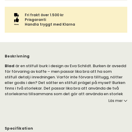
Fri frakt över 1.500 kr
Prisgaranti
Handla tryggt med Klarna
Beskrivning
Blad
är en stilfull burk i design av Eva Schildt. Burken är avsedd
för förvaring av kaffe – men passar lika bra att ha som
stilfull detalj i inredningen. Varför inte förvara tilltugg, nötter
eller godis i den? Det sätter en stilfull prägel på myset! Burken
finns i två storlekar. Det passar lika bra att använda de två
storlekarna tillsammans som det gör att använda en storlek
solitärt.
Läs mer
Finns i olika utföranden.
Blad
är designad av Eva Schildt för Klong. En burk som passar
lika bra i skafferiet, som i bokhyllan. Burken ingår i serien
Specifikation