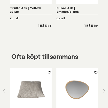
Trullo Ask | Yellow
Pumo Ask |
Ce
/Blue
Smoke/black
Of
Kartell
Kartell
Fer
5 kr
1 585 kr
1 585 kr
Ofta köpt tillsammans