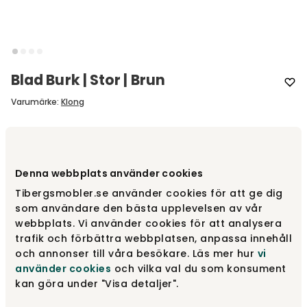
Blad Burk | Stor | Brun
Varumärke
:
Klong
Välj utförande
Stor | Brun
Denna webbplats använder cookies
Stor | Brun
965 kr
Tibergsmobler.se använder cookies för att ge dig
som användare den bästa upplevelsen av vår
webbplats. Vi använder cookies för att analysera
Liten | Grå
trafik och förbättra webbplatsen, anpassa innehåll
770 kr
Fåtal i lager
och annonser till våra besökare. Läs mer hur
vi
använder cookies
och vilka val du som konsument
kan göra under "Visa detaljer".
Liten | Rostfritt stål
800 kr