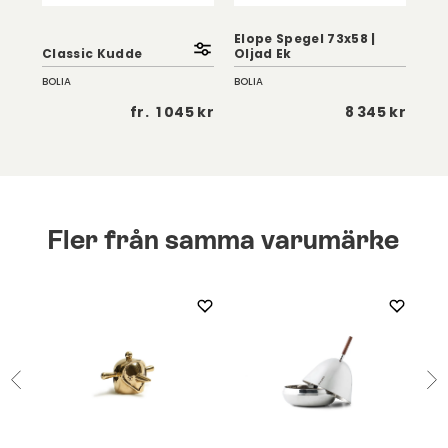
ux
Elope Spegel 73x58 |
Elo
Classic Kudde
Oljad Ek
Olj
BOLIA
BOLIA
BOL
 kr
fr.
1 045 kr
8 345 kr
Fler från samma varumärke