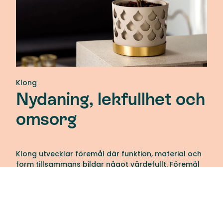
Klong
Nydaning, lekfullhet och
omsorg
Klong utvecklar föremål där funktion, material och
form tillsammans bildar något värdefullt. Föremål
man vill vårda. Föremål som man aldrig tröttnar på.
Varje föremål ska vara till glädje, och nytta, under
lång tid. De produceras med respekt för både
människan och naturen. Klong lägger stor vikt vid