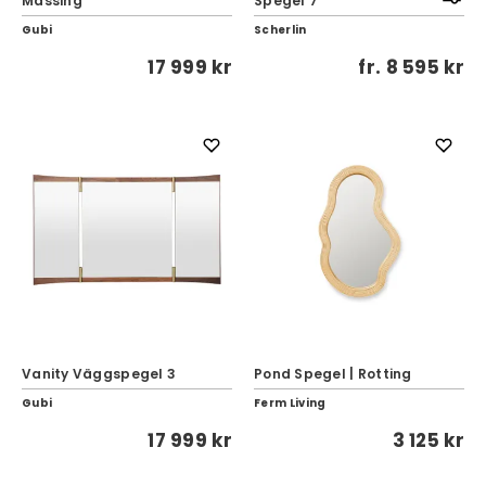
Mässing
Spegel 7
Gubi
Scherlin
17 999 kr
fr.
8 595 kr
Vanity Väggspegel 3
Pond Spegel | Rotting
Gubi
Ferm Living
17 999 kr
3 125 kr