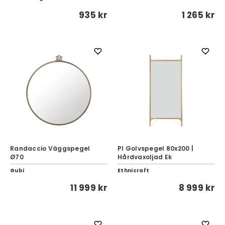
935 kr
1 265 kr
Randaccio Väggspegel
PI Golvspegel 80x200 |
Ø70
Hårdvaxoljad Ek
Gubi
Ethnicraft
11 999 kr
8 999 kr