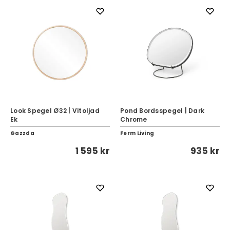
Look Spegel Ø32 | Vitoljad
Pond Bordsspegel | Dark
Ek
Chrome
Gazzda
Ferm Living
1 595 kr
935 kr