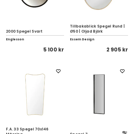
Tillbakablick Spegel Rund |
2000 Spegel Svart
Ø50 | Oljad Björk
Englesson
Essem Design
5 100 kr
2 905 kr
F.A. 33 Spegel 70x146