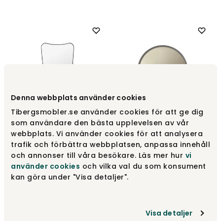
Denna webbplats använder cookies
Tibergsmobler.se använder cookies för att ge dig
som användare den bästa upplevelsen av vår
F.A. 33 Spegel 54x80 Svart
webbplats. Vi använder cookies för att analysera
Mässing
2000 Spegel Grå
trafik och förbättra webbplatsen, anpassa innehåll
Gubi
Englesson
och annonser till våra besökare. Läs mer hur
vi
11 999 kr
5 100 kr
använder cookies
och vilka val du som konsument
kan göra under "Visa detaljer".
NYHET
Visa detaljer