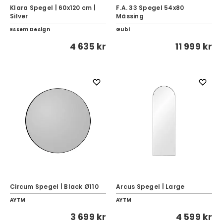
Klara Spegel | 60x120 cm |
F.A. 33 Spegel 54x80
Silver
Mässing
Essem Design
Gubi
4 635 kr
11 999 kr
Circum Spegel | Black Ø110
Arcus Spegel | Large
AYTM
AYTM
3 699 kr
4 599 kr