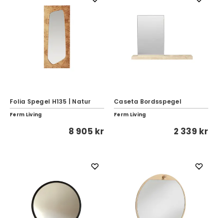
Folia Spegel H135 | Natur
Caseta Bordsspegel
Ferm Living
Ferm Living
8 905 kr
2 339 kr