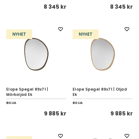
8 345 kr
8 345 kr
NYHET
NYHET
Elope Spegel 89x71 |
Elope Spegel 89x71 | Oljad
Mörkoljad Ek
Ek
BOLIA
BOLIA
9 885 kr
9 885 kr