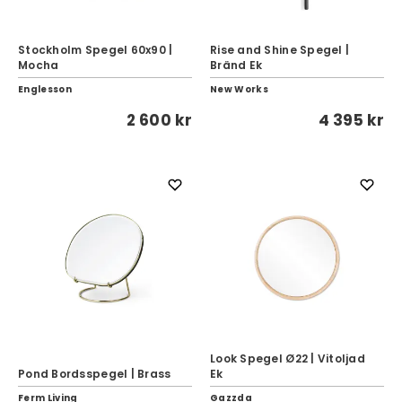
Stockholm Spegel 60x90 |
Rise and Shine Spegel |
Mocha
Bränd Ek
Englesson
New Works
2 600 kr
4 395 kr
Look Spegel Ø22 | Vitoljad
Pond Bordsspegel | Brass
Ek
Ferm Living
Gazzda