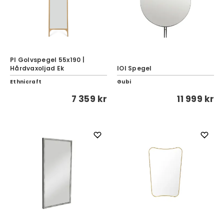
PI Golvspegel 55x190 |
Hårdvaxoljad Ek
IOI Spegel
Ethnicraft
Gubi
7 359 kr
11 999 kr