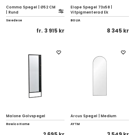
Comma Spegel | Ø52 CM
Elope Spegel 73x58 |
| Rund
Vitpigmenterad Ek
Swedese
BOLIA
fr.
3 915 kr
8 345 kr
Malone Golvspegel
Arcus Spegel | Medium
Rowico Home
AYTM
2 695 kr
3 549 kr