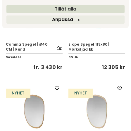
Tillåt alla
Anpassa
Comma Spegel | Ø40
Elope Spegel 119x80 |
CM | Rund
Mörkoljad Ek
Swedese
BOLIA
fr.
3 430 kr
12 305 kr
NYHET
NYHET