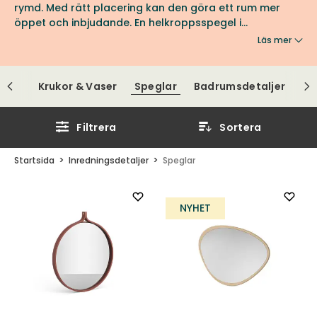
rymd. Med rätt placering kan den göra ett rum mer
öppet och inbjudande. En helkroppsspegel i
sovrummet ger en praktisk överblick, medan en rund
Läs mer
spegel i hallen kan bidra till en mjuk och välkomnande
känsla. Oavsett om du vill förstärka rummets karaktär
eller skapa en illusion av större ytor, hittar du
ckor
Krukor & Vaser
Speglar
Badrumsdetaljer
speglarna hos oss på Tibergs Möbler, som kombinerar
skönhet och funktion på bästa sätt.
Filtrera
Sortera
Startsida
Inredningsdetaljer
Speglar
NYHET