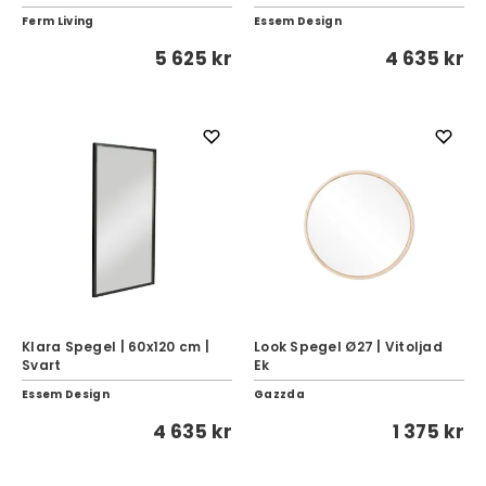
Ferm Living
Essem Design
5 625 kr
4 635 kr
Klara Spegel | 60x120 cm |
Look Spegel Ø27 | Vitoljad
Svart
Ek
Essem Design
Gazzda
4 635 kr
1 375 kr