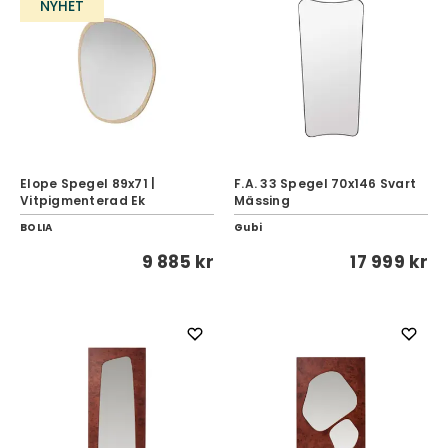
NYHET
Elope Spegel 89x71 |
F.A. 33 Spegel 70x146 Svart
Vitpigmenterad Ek
Mässing
BOLIA
Gubi
9 885 kr
17 999 kr