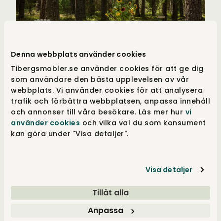
Denna webbplats använder cookies
Tibergsmobler.se använder cookies för att ge dig
som användare den bästa upplevelsen av vår
webbplats. Vi använder cookies för att analysera
trafik och förbättra webbplatsen, anpassa innehåll
Framtiden och
och annonser till våra besökare. Läs mer hur
vi
använder cookies
och vilka val du som konsument
hållbarhet
kan göra under "Visa detaljer".
Grythyttan Stålmöbler är en föregångare när det
Visa detaljer
gäller hållbarhet. Företaget använder sig av
återvunnetmaterial i sin tillverkning och strävar
Tillåt alla
efter att minimera miljöpåverkan i alla led av
produktionen. Deras engagemang för hållbarhet
Anpassa
går hand i hand med dess strävan efter högsta