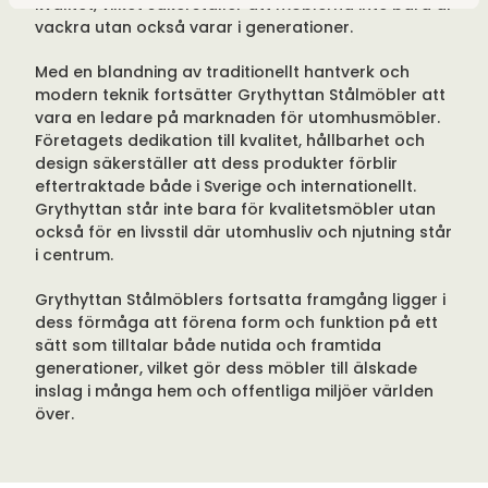
kvalitet, vilket säkerställer att möblerna inte bara är
vackra utan också varar i generationer.
Med en blandning av traditionellt hantverk och
modern teknik fortsätter Grythyttan Stålmöbler att
vara en ledare på marknaden för utomhusmöbler.
Företagets dedikation till kvalitet, hållbarhet och
design säkerställer att dess produkter förblir
eftertraktade både i Sverige och internationellt.
Grythyttan står inte bara för kvalitetsmöbler utan
också för en livsstil där utomhusliv och njutning står
i centrum.
Grythyttan Stålmöblers fortsatta framgång ligger i
dess förmåga att förena form och funktion på ett
sätt som tilltalar både nutida och framtida
generationer, vilket gör dess möbler till älskade
inslag i många hem och offentliga miljöer världen
över.