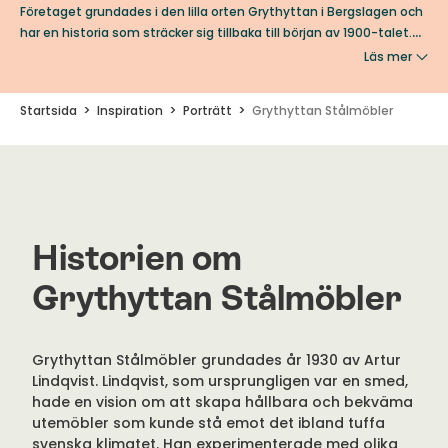
Företaget grundades i den lilla orten Grythyttan i Bergslagen och
har en historia som sträcker sig tillbaka till början av 1900-talet.
Genom årtiondena har Grythyttan Stålmöbler förknippats med
Läs mer
innovation, kvalitet och en tidlös design som har vunnit hjärtan
över hela världen.
Startsida
Inspiration
Porträtt
Grythyttan Stålmöbler
Historien om
Grythyttan Stålmöbler
Grythyttan Stålmöbler grundades år 1930 av Artur
Lindqvist. Lindqvist, som ursprungligen var en smed,
hade en vision om att skapa hållbara och bekväma
utemöbler som kunde stå emot det ibland tuffa
svenska klimatet. Han experimenterade med olika