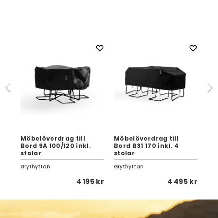
Möbelöverdrag till
Möbelöverdrag till
Mö
,
Bord 9A 100/120 inkl.
Bord B31 170 inkl. 4
Bor
stolar
stolar
sto
Grythyttan
Grythyttan
Gry
5 kr
4 195 kr
4 495 kr