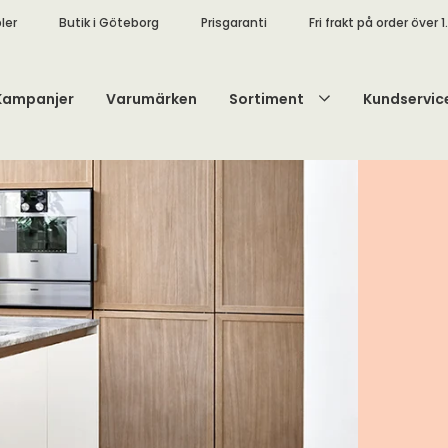
ler
Butik i Göteborg
Prisgaranti
Fri frakt på order över 1
Kampanjer
Varumärken
Sortiment
Kundservic