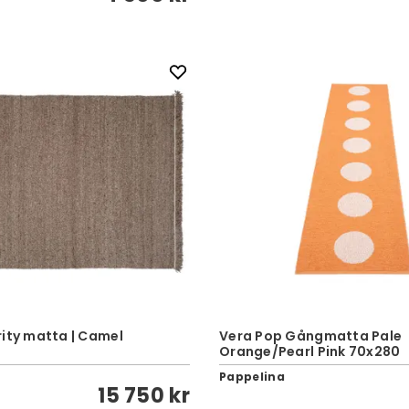
rity matta | Camel
Vera Pop Gångmatta Pale
Orange/Pearl Pink 70x280
Pappelina
15 750 kr