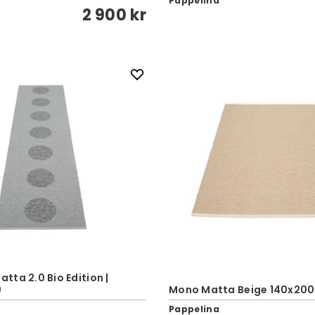
Pappelina
2 900 kr
ta 2.0 Bio Edition |
0
Mono Matta Beige 140x200
Pappelina