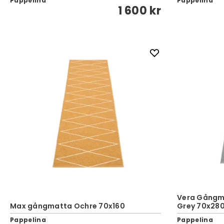
Pappelina
Pappelina
1 600 kr
Vera Gångmat
Max gångmatta Ochre 70x160
Grey 70x28
Pappelina
Pappelina