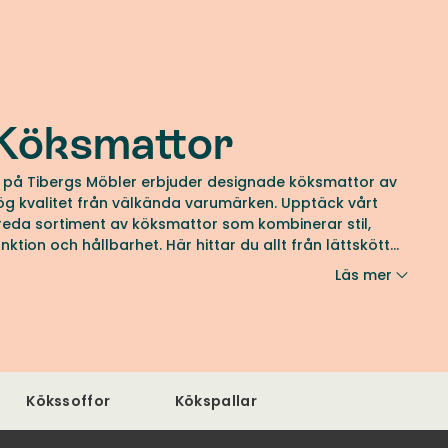
Köksmattor
i på Tibergs Möbler erbjuder designade köksmattor av
ög kvalitet från välkända varumärken. Upptäck vårt
reda sortiment av köksmattor som kombinerar stil,
unktion och hållbarhet. Här hittar du allt från lättskötta
lastmattor och naturligt smutsavvisande ullmattor till
Läs mer
litstarka jutemattor och sisalmattor. Alla noga utvalda
ör att tåla vardagens utmaningar. Välj bland flera
torlekar, färger och former för att hitta en matta som
assar ditt kök och inredningsstil.
Kökssoffor
Kökspallar