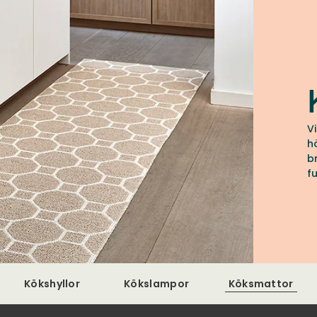
V
h
b
f
p
s
f
s
p
Kökshyllor
Kökslampor
Köksmattor