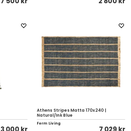
7 500 kr
2 800 kr
Athens Stripes Matta 170x240 |
Natural/Ink Blue
Ferm Living
3 000 kr
7 029 kr