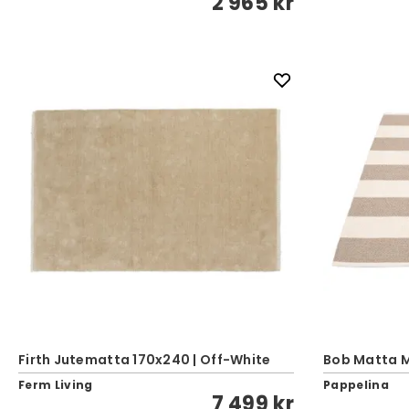
2 965 kr
Firth Jutematta 170x240 | Off-White
Bob Matta M
Ferm Living
Pappelina
7 499 kr